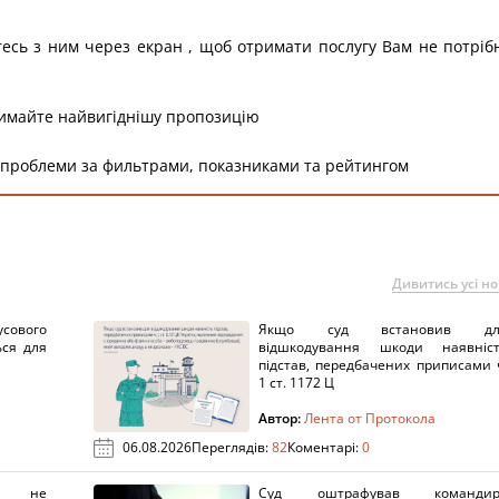
тесь з ним через екран , щоб отримати послугу Вам не потріб
римайте найвигіднішу пропозицію
 проблеми за фильтрами, показниками та рейтингом
Дивитись усі н
сового
Якщо суд встановив дл
ься для
відшкодування шкоди наявніс
підстав, передбачених приписами 
1 ст. 1172 Ц
Автор:
Лента от Протокола
06.08.2026
Переглядів:
82
Коментарі:
0
х не
Суд оштрафував командир