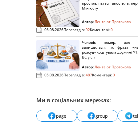
проставляється апостиль: пере
Мін’юсту
Автор:
Лента от Протокола
06.08.2026
Переглядів:
92
Коментарі:
0
Чоловік помер, але п
залишилася: як фраза «н
розсуд» коштувала дружині $1,
ВС у сп
Автор:
Лента от Протокола
05.08.2026
Переглядів:
487
Коментарі:
0
Ми в соціальних мережах:
page
group
te