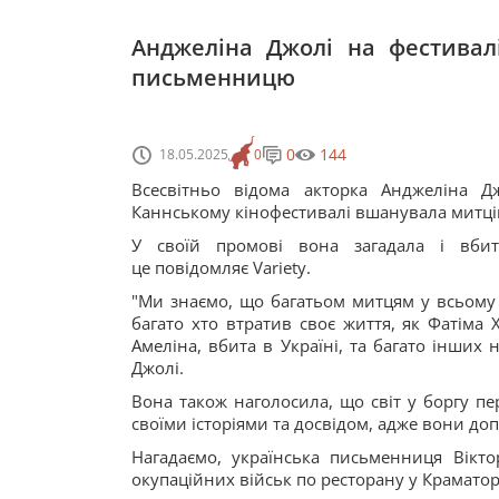
Анджеліна Джолі на фестивалі
письменницю
0
144
18.05.2025
0
Всесвітньо відома акторка Анджеліна Д
Каннському кінофестивалі вшанувала митців, 
У своїй промові вона загадала і вбит
це повідомляє Variety.
"Ми знаємо, що багатьом митцям у всьому св
багато хто втратив своє життя, як Фатіма Х
Амеліна, вбита в Україні, та багато інших 
Джолі.
Вона також наголосила, що світ у боргу пе
своїми історіями та досвідом, адже вони до
Нагадаємо, українська письменниця Вікто
окупаційних військ по ресторану у Краматор