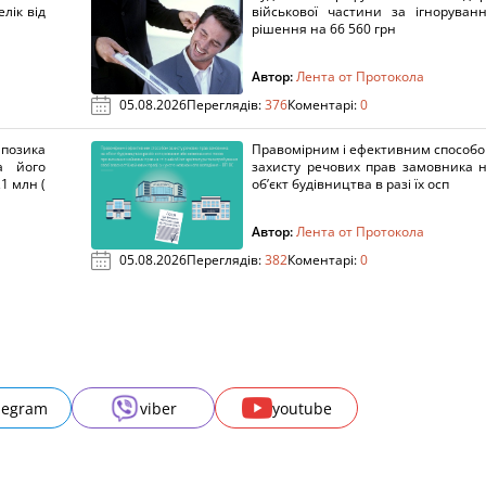
лік від
військової частини за ігноруван
рішення на 66 560 грн
Автор:
Лента от Протокола
05.08.2026
Переглядів:
376
Коментарі:
0
озика
Правомірним і ефективним способ
а його
захисту речових прав замовника 
1 млн (
об’єкт будівництва в разі їх осп
Автор:
Лента от Протокола
05.08.2026
Переглядів:
382
Коментарі:
0
legram
viber
youtube