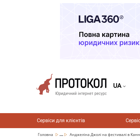
UA
Сервіси для клієнтів
Серві
...
Головна
Анджеліна Джолі на фестивалі в Канна