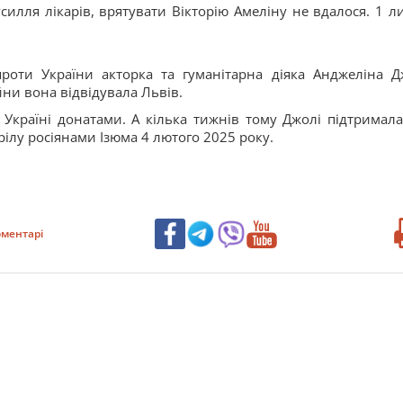
илля лікарів, врятувати Вікторію Амеліну не вдалося. 1 л
роти України акторка та гуманітарна діяка Анджеліна Д
йни вона відвідувала Львів.
 Україні донатами. А кілька тижнів тому Джолі підтримала
трілу росіянами Ізюма 4 лютого 2025 року.
ментарі