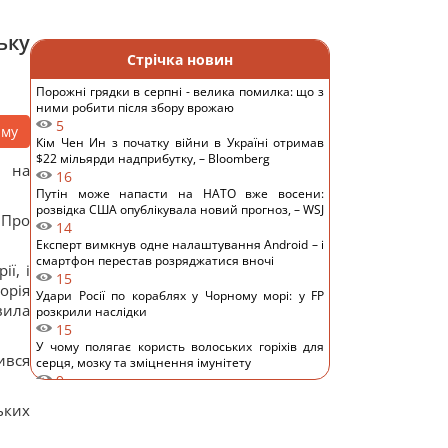
ьку
Стрічка новин
Порожні грядки в серпні - велика помилка: що з
ними робити після збору врожаю
5
аму
Кім Чен Ин з початку війни в Україні отримав
$22 мільярди надприбутку, – Bloomberg
d на
16
Путін може напасти на НАТО вже восени:
розвідка США опублікувала новий прогноз, – WSJ
 Про
14
Експерт вимкнув одне налаштування Android – і
смартфон перестав розряджатися вночі
ї, і
15
орія
Удари Росії по кораблях у Чорному морі: у FP
вила
розкрили наслідки
15
У чому полягає користь волоських горіхів для
ився
серця, мозку та зміцнення імунітету
9
В Генштабі ЗСУ повідомили, на яку суму країни
ьких
НАТО виділять Україні військової допомоги
13