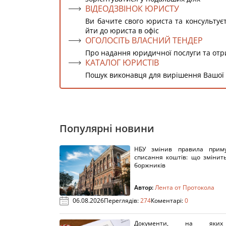
ВІДЕОДЗВІНОК ЮРИСТУ
Ви бачите свого юриста та консультує
йти до юриста в офіс
ОГОЛОСІТЬ ВЛАСНИЙ ТЕНДЕР
Про надання юридичної послуги та от
КАТАЛОГ ЮРИСТІВ
Пошук виконавця для вирішення Вашої
Популярні новини
НБУ змінив правила приму
списання коштів: що змінит
боржників
Автор:
Лента от Протокола
06.08.2026
Переглядів:
274
Коментарі:
0
Документи, на яки