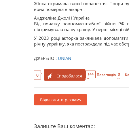
Жінка отримала важкі поранення. Попри зус
вона померла в лікарні.
Анджеліна Джолі і Україна
Від початку повномасштабної війни РФ п
підтримувала нашу країну. У перші місяці ві
У 2023 році акторка закликала допомагати
річну українку, яка постраждала під час обс
ДЖЕРЕЛО :
UNIAN
0
144
0
Переглядів
Ко
Сподобалося
Відключити рекламу
Залиште Ваш коментар: