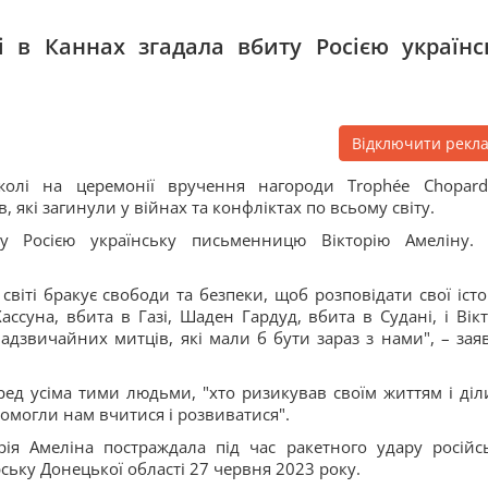
 в Каннах згадала вбиту Росією українс
Відключити рекл
жолі на церемонії вручення нагороди Trophée Chopar
які загинули у війнах та конфліктах по всьому світу.
у Росією українську письменницю Вікторію Амеліну.
іті бракує свободи та безпеки, щоб розповідати свої історі
ассуна, вбита в Газі, Шаден Гардуд, вбита в Судані, і Вікт
надзвичайних митців, які мали б бути зараз з нами", – зая
ред усіма тими людьми, "хто ризикував своїм життям і діл
помогли нам вчитися і розвиватися".
рія Амеліна постраждала під час ракетного удару російс
ську Донецької області 27 червня 2023 року.