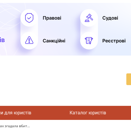
си для юристів
Каталог юристів
х згадала вбит...