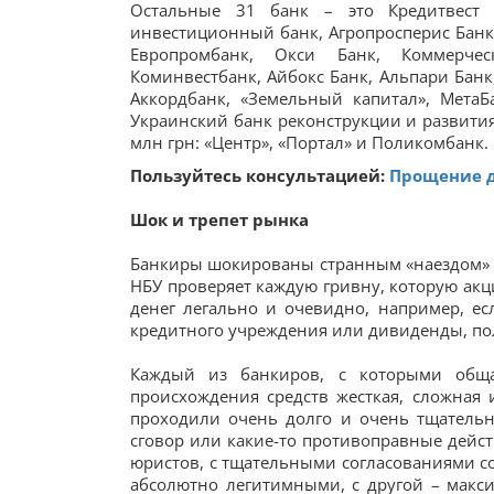
Остальные 31 банк – это Кредитвест 
инвестиционный банк, Агропросперис Банк, 
Европромбанк, Окси Банк, Коммерчес
Коминвестбанк, Айбокс Банк, Альпари Банк
Аккордбанк, «Земельный капитал», МетаБ
Украинский банк реконструкции и развития
млн грн: «Центр», «Портал» и Поликомбанк.
Пользуйтесь консультацией:
Прощение д
Шок и трепет рынка
Банкиры шокированы странным «наездом» по
НБУ проверяет каждую гривну, которую акц
денег легально и очевидно, например, е
кредитного учреждения или дивиденды, по
Каждый из банкиров, с которыми обща
происхождения средств жесткая, сложная 
проходили очень долго и очень тщательн
сговор или какие-то противоправные действ
юристов, с тщательными согласованиями со
абсолютно легитимными, с другой – макси