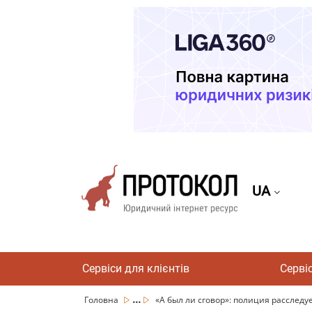
UA
Сервіси для клієнтів
Серві
...
Головна
«А был ли сговор»: полиция расследу