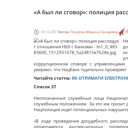
«А был ли сговор»: полиция ра
10.12.2017
Автор:
Понзель Марина Генадіївна
0
Не
д
ок
у
коррупционном сговоре с управленцами
уверяют, что Нацбанк тщательно проверяет 
Читайте статтю:
ЯК ОТРИМАТИ ЕЛЕКТРО
Список 37
Неопознанные служебные лица Националь
служебным положением. За это им грозит д
Нацполиция ищет потенциальных нарушител
«В ходе проведения досудебного расслед
департамента инспекционных проверо