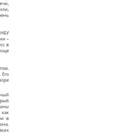
ечи,
или,
чень
 НБУ
ии –
сс в
роще
том.
 Его
воре
мный
орый
заны
 как
ли в
она.
аких