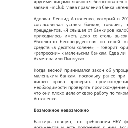
другими лицами являются безосновательн
заявил FinClub глава правления банка Евге
Адвокат Леонид Антоненко, который в 20
согласовывал уставы банков, говорит,
прецедентов. «Я слышал от банкиров жалоб
приходилось иметь дело со столь высок
Абсолютно беспрецедентная по своей же
средств «в десятом колене», – говорит юр
«репрессии» к маленьким банкам. Едва ли 
Ахметова или Пинчука».
Когда весной принимался закон об упро
маленьким банкам, поскольку ранее при
лишен права проверять происхождени
необходимости проверять происхождение ср
что они плохо делают свою работу по тако
Антоненко.
Возможное невозможно
Банкиры говорят, что требования НБУ ф
документов и есть пояснения к ним. Есл