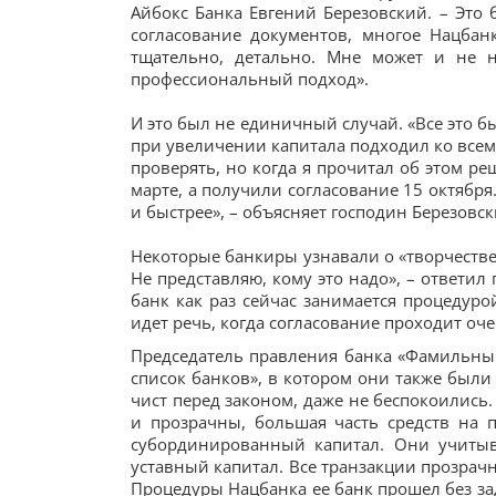
Айбокс Банка Евгений Березовский. – Это 
согласование документов, многое Нацбан
тщательно, детально. Мне может и не н
профессиональный подход».
И это был не единичный случай. «Все это б
при увеличении капитала подходил ко всем
проверять, но когда я прочитал об этом ре
марте, а получили согласование 15 октября
и быстрее», – объясняет господин Березовск
Некоторые банкиры узнавали о «творчестве
Не представляю, кому это надо», – ответи
банк как раз сейчас занимается процедуро
идет речь, когда согласование проходит оч
Председатель правления банка «Фамильный»
список банков», в котором они также были
чист перед законом, даже не беспокоились
и прозрачны, большая часть средств на 
субординированный капитал. Они учитыв
уставный капитал. Все транзакции прозрачны
Процедуры Нацбанка ее банк прошел без зад