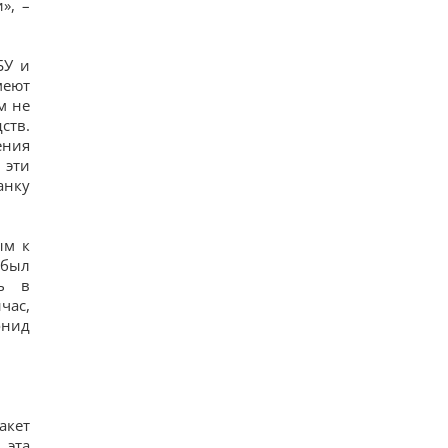
», –
БУ и
меют
м не
ств.
ения
 эти
анку
ым к
 был
сь в
час,
онид
акет
 эта