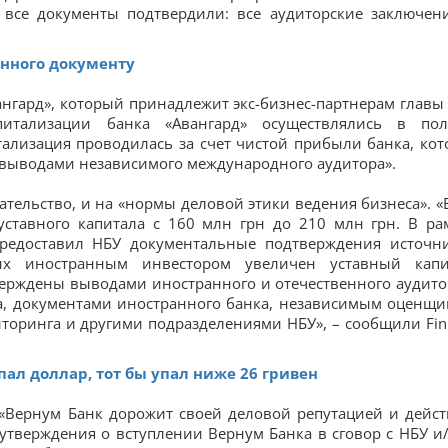
, все документы подтвердили: все аудиторские заключен
нного документу
ангард», который принадлежит экс-бизнес-партнерам главы
питализации банка «Авангард» осуществлялись в по
тализация проводилась за счет чистой прибыли банка, кот
 выводами независимого международного аудитора».
ательство, и на «нормы деловой этики ведения бизнеса». «
ставного капитала с 160 млн грн до 210 млн грн. В ра
предоставил НБУ документальные подтверждения источн
рых иностранным инвестором увеличен уставный капи
ерждены выводами иностранного и отечественного аудито
а, документами иностранного банка, независимым оценщи
оринга и другими подразделениями НБУ», – сообщили Fin
пал доллар, тот бы упал ниже 26 гривен
«Вернум Банк дорожит своей деловой репутацией и дейст
утверждения о вступлении Вернум Банка в сговор с НБУ и