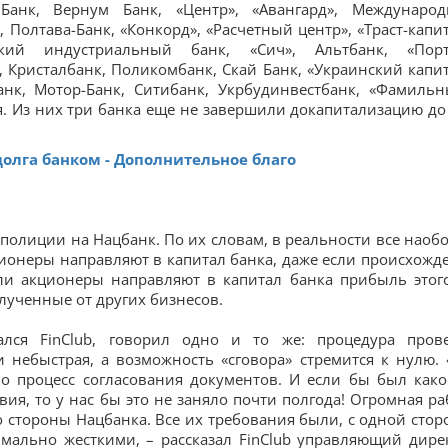
Банк, Вернум Банк, «Центр», «Авангард», Междунаро
Полтава-Банк, «Конкорд», «Расчетный центр», «Траст-капит
кий индустриальный банк, «Сич», Альтбанк, «Порт
, Кристалбанк, Поликомбанк, Скай Банк, «Украинский капит
анк, Мотор-Банк, Ситибанк, Укрбудинвестбанк, «Фамильн
. Из них три банка еще не завершили докапитализацию до
олга банком - Дополнительное благо
лиции на Нацбанк. По их словам, в реальности все наобо
ионеры направляют в капитал банка, даже если происхожд
сли акционеры направляют в капитал банка прибыль этог
лученные от других бизнесов.
лся FinClub, говорил одно и то же: процедура пров
и небыстрая, а возможность «сговора» стремится к нулю.
о процесс согласования документов. И если бы был како
ия, то у нас бы это не заняло почти полгода! Огромная ра
 стороны Нацбанка. Все их требования были, с одной стор
мально жесткими, – рассказал FinClub управляющий дире