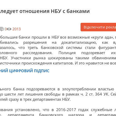
сследует отношения НБУ с банками
Відключити рекл
0
2013
большие банки прошли в НБУ все возможные «круги ада», 
обивались разрешения на докапитализацию, как в
азалось, что треть банковской системы стали фигуран
головного расследования. Полиция подозревает 
 НБУ. Участники рынка шокированы такими обвинения
источники происхождения капиталов. И это нравится не все
ННИЙ ЦИФРОВИЙ ПІДПИС
ного банка подозреваются в злоупотреблении властью
о шести лет лишения свободы в рамках ч. 2 ст. 364 УК. Се
ей сразу в трех департаментах НБУ.
ования установлено, что в 2016-2017 годах служебные 
к, департамента банковского надзора и департам