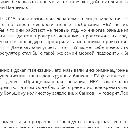
ыми, бездоказательными и не отвечают действительности
ний Панченко.
14-2015 годах возглавлял департамент лицензирования Н
 что по своей жесткости новые требования НБУ не и
ы, что они работают не первый год, но никогда раньше и
им стандартом проверки источника происхождения сред
сткости процедура: проверялись источники происхожд
ист. – Даже звучали упреки, что НБУ может себе позволить
регулятор стал бы с такой же самой меркой подходить к б
щенной докапитализации, его называли дискриминационн
 увеличении капиталов крупных банков НБУ фактически
е денег. «Принципиальная позиция НБУ заключала
едств. На этом фоне было бы странно их подозревать сей
му большому количеству заявленных банков», – говорит Ле
ормальны и прозрачны. «Процедура стандартная: есть п
и у акционеров задекларированы источники доходов, то