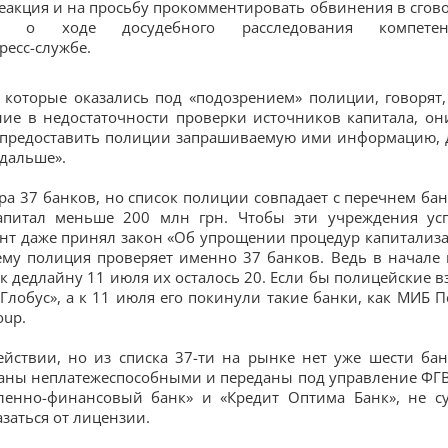
реакция и на просьбу прокомментировать обвинения в сгово
ые о ходе досудебного расследования компетен
ресс-службе.
 которые оказались под «подозрением» полиции, говорят,
ие в недостаточности проверки источников капитала, он
ь предоставить полиции запрашиваемую ими информацию, 
 дальше».
ра 37 банков, но список полиции совпадает с перечнем бан
апитал меньше 200 млн грн. Чтобы эти учреждения ус
ент даже принял закон «Об упрощении процедур капитализ
ему полиция проверяет именно 37 банков. Ведь в начале 
к дедлайну 11 июля их осталось 20. Если бы полицейские в
«Глобус», а к 11 июля его покинули такие банки, как МИБ П
oup.
йствии, но из списка 37-ти на рынке нет уже шести бан
знаны неплатежеспособными и переданы под управление ФГ
енно-финансовый банк» и «Кредит Оптима Банк», не с
заться от лицензии.