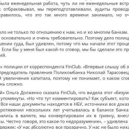
была еженедельная работа, чуть ли не еженедельные встр
к отбраковывал, мы переподготавливали, аудиты провод
равилось, что это так много времени занимало, но о
ыло не только по отношению к нам, но и ко многим банкам.
 основательно и очень требовательно. Поэтому дело полиц
шении суда, был удивлен, потому что мы начали этот проце
. Если бы у меня был какой-то сговор, мы бы сделали это п
ий.
» полиции от корреспондента FinClub. «Впервые слышу об э
л председатель правления Поликомбанка Николай Тарасовец.
й увеличения капитала, поэтому не понимает, о каком сго
ень сложно.
 Ольга Долженко сказала FinClub, что видела этот «безу
 упомянуты. «Но что тут комментировать? Как субъект, кот
. Все наши документы находятся в НБУ, источники все дока
протяжении нескольких лет учитывалась в балансе банка
ались в валюте, мы конвертировали их в гривну, внес
. Честно говоря, это какое-то недоразумение», – удивлена 
ержек: «У нас абсолютно все прозрачно. У нас не было ник