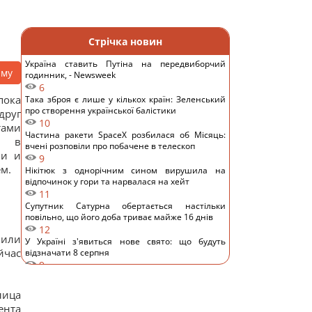
Стрічка новин
Україна ставить Путіна на передвиборчий
аму
годинник, - Newsweek
6
пока
Така зброя є лише у кількох країн: Зеленський
про створення української балістики
друг
10
тами
Частина ракети SpaceX розбилася об Місяць:
их в
вчені розповіли про побачене в телескоп
ми и
9
м.
Нікітюк з однорічним сином вирушила на
відпочинок у гори та нарвалася на хейт
11
Супутник Сатурна обертається настільки
повільно, що його доба триває майже 16 днів
12
 или
У Україні з'явиться нове свято: що будуть
йчас
відзначати 8 серпня
9
7 серпня: церковне свято сьогодні, чому
потрібно обов’язково подати милостиню
лица
17
ента