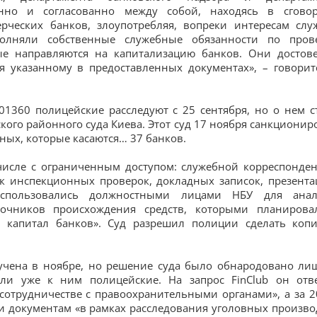
нно и согласованно между собой, находясь в сгово
рческих банков, злоупотребляя, вопреки интересам слу
лняли собственные служебные обязанности по пров
ые направляются на капитализацию банков. Они достов
я указанному в предоставленных документах», – говорит
1360 полицейские расследуют с 25 сентября, но о нем с
ого районного суда Киева. Этот суд 17 ноября санкционир
ных, которые касаются… 37 банков.
 числе с ограниченным доступом: служебной корреспонде
ок инспекционных проверок, докладных записок, презента
использовались должностными лицами НБУ для анал
очников происхождения средств, которыми планирова
 капитал банков». Суд разрешил полиции сделать коп
учена в ноябре, но решение суда было обнародовано ли
 ли уже к ним полицейские. На запрос FinClub он отв
сотрудничестве с правоохранительными органами», а за 2
и документам «в рамках расследования уголовных произво