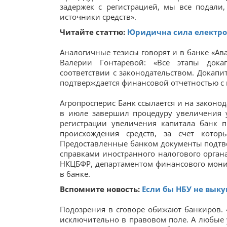
задержек с регистрацией, мы все подали
источники средств».
Читайте статтю:
Юридична сила електро
Аналогичные тезисы говорят и в банке «Ав
Валерии Гонтаревой: «Все этапы дока
соответствии с законодательством. Докапи
подтверждается финансовой отчетностью с
Агропросперис Банк ссылается и на законод
в июле завершил процедуру увеличения у
регистрации увеличения капитала банк 
происхождения средств, за счет кото
Предоставленные банком документы подтв
справками иностранного налогового орган
НКЦБФР, департаментом финансового монит
в банке.
Вспомните новость:
Если бы НБУ не выку
Подозрения в сговоре обижают банкиров. 
исключительно в правовом поле. А любые 