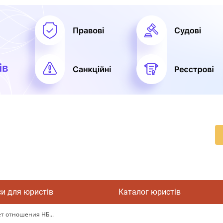
си для юристів
Каталог юристів
ет отношения НБ...