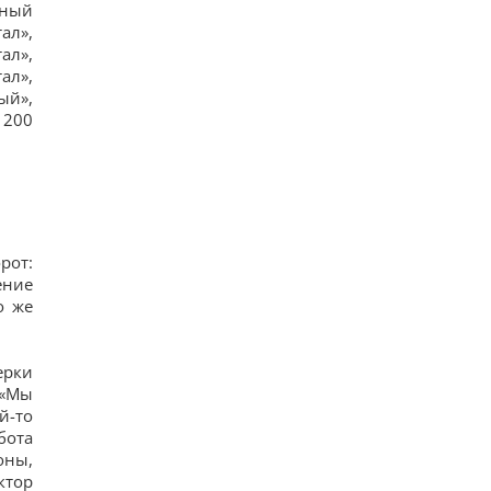
дный
ал»,
ал»,
ал»,
ый»,
 200
рот:
ение
о же
ерки
 «Мы
й-то
бота
оны,
ктор