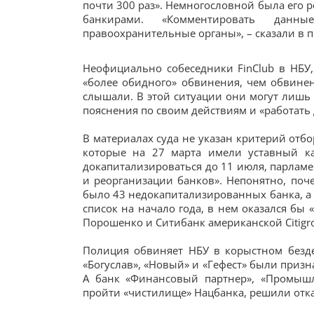
почти 300 раз». Немногословной была его 
банкирами. «Комментировать данн
правоохранительные органы», – сказали в п
Неофициально собеседники FinClub в НБУ,
«более обидного» обвинения, чем обвинен
слышали. В этой ситуации они могут лиш
пояснения по своим действиям и «работать
В материалах суда не указан критерий отбо
которые на 27 марта имели уставный к
докапитализироваться до 11 июля, парлам
и реорганизации банков». Непонятно, поч
было 43 недокапитализированных банка, а 
список на начало года, в нем оказался бы 
Порошенко и Ситибанк американской Citigr
Полиция обвиняет НБУ в корыстном безде
«Богуслав», «Новый» и «Гефест» были при
А банк «Финансовый партнер», «Промышл
пройти «чистилище» Нацбанка, решили отка