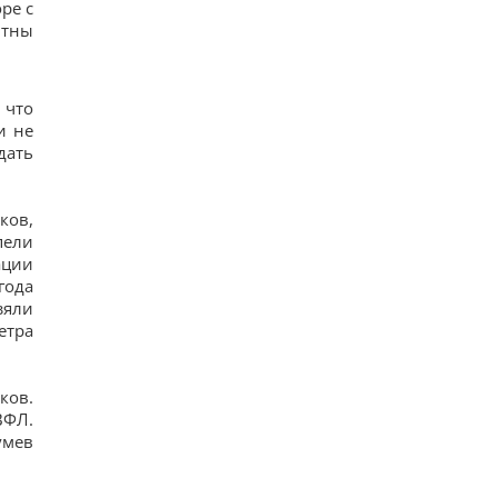
ре с
13
тны
Гороскоп на 6 серпня: Стрільцям –
сповільнитися, Скорпіонам – перенапруження
16
6 серпня: церковне свято сьогодні, яка
прикмета на Яблучний Спас обіцяє щастя
 что
16
и не
Вівсянка проти граноли: дієтологи розповіли,
дать
що краще для контролю рівня цукру в крові
15
Чи можна заварювати чайний пакетик двічі:
ков,
відповідь експертів
22
пели
ации
года
зяли
етра
ков.
ВФЛ.
умев