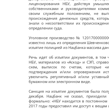
лицензирования НБУ, действуя умышле
собственниками и руководителями комме
своим служебным положением, не выпо
происхождения денежных средств, котор
знали о несоответствии их происхождени
определении суда.
Уголовное производство № 1201700000000
известно лишь из определения Шевченковск
изъятие полицией из Нацбанка массива дан
Речь идет об изъятии документов, в том
НБУ, материалов из «Аскод» и СЭП, справ
схем, выписок по счетам, которые «
подтверждения и/или опровержения ист
увеличить регулятивный и/или уставный
бумажном или электронном виде.
Санкция на изъятие документов была пол
декабря. Нацбанк не сказал, приходили
формально: «НБУ находится в постоянном 
2017 годы предоставил им доступ к вещам 