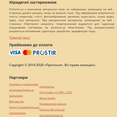
Юридичні застереження
Protocol.ua є власником авторських прав на інформацію, розміщену на веб -
сторінках даного ресурсу, якщо не вказано інше. Під інформацією розуміються
тексти, коментарі, статті, фотозображення, малюнки, ящик-шота, скани, відео,
аудіо, інші матеріали. При використанні матеріалів, розміщених на веб -
сторінках «Протокол» наявність гіперпосилання відкритого для індексації
пошуковими системами на protocol.ua обов`язкове. Під використанням
розуміється копіювання, адаптація, рерайтинг, модифікація тощо.
Повний текст
Приймаємо до оплати
Copyright © 2014-2026 «Протокол». Всі права захищені.
Партнери
Сережки з діамантами
pereklad.ua
alliancetechnika.ua
Підготовка до НМТ / ЗНО
миралинкс
Винна шафа
Веб мастер
Перевезення хворих
https://motokosmos.ua/
hospice-life.com.ua/
Синтезатори
mk-translations.ua