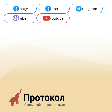
page
group
telegram
viber
youtube