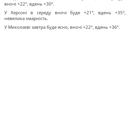
вночі +22°, вдень +30°.
У Херсоні в середу вночі буде +21°, вдень +35°,
невелика хмарність.
У Миколаєві завтра буде ясно, вночі +22°, вдень +36°.