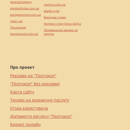
perevod.agency
maltina.com.ua
agrotechnika.com.ua
Шафи купе
europeservice.com.ua
Брендові сумки
текст юа
Натяжні стелі Nova Stelya
Посилання
Перевезення хворих за
kievperevod.com.ua
кордон
Про проект
Реклама на "Протокол"
"Протокол" без реклами!
Карта сайту
Тендер на юридичну послугу
Угода користувача
Допомогти ресурсу "Протокол"
Кредит онлайн