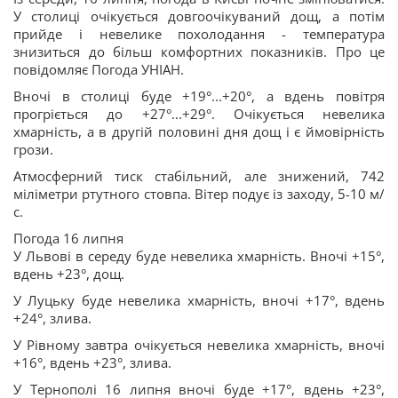
У столиці очікується довгоочікуваний дощ, а потім
прийде і невелике похолодання - температура
знизиться до більш комфортних показників. Про це
повідомляє Погода УНІАН.
Вночі в столиці буде +19°...+20°, а вдень повітря
прогріється до +27°...+29°. Очікується невелика
хмарність, а в другій половині дня дощ і є ймовірність
грози.
Атмосферний тиск стабільний, але знижений, 742
міліметри ртутного стовпа. Вітер подує із заходу, 5-10 м/
с.
Погода 16 липня
У Львові в середу буде невелика хмарність. Вночі +15°,
вдень +23°, дощ.
У Луцьку буде невелика хмарність, вночі +17°, вдень
+24°, злива.
У Рівному завтра очікується невелика хмарність, вночі
+16°, вдень +23°, злива.
У Тернополі 16 липня вночі буде +17°, вдень +23°,