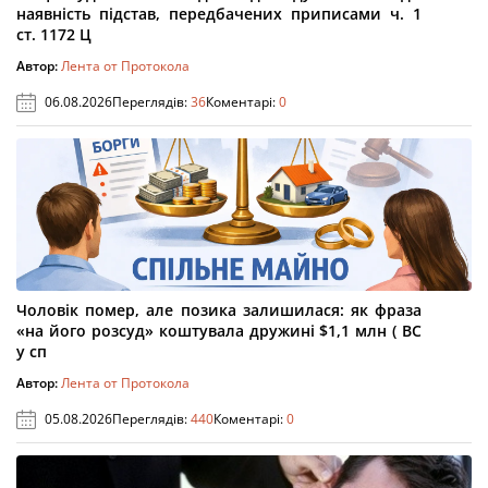
наявність підстав, передбачених приписами ч. 1
ст. 1172 Ц
Автор:
Лента от Протокола
06.08.2026
Переглядів:
36
Коментарі:
0
Чоловік помер, але позика залишилася: як фраза
«на його розсуд» коштувала дружині $1,1 млн ( ВС
у сп
Автор:
Лента от Протокола
05.08.2026
Переглядів:
440
Коментарі:
0