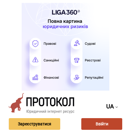
UA
Зареєструватися
Ввійти