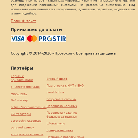
размещенных на веб - страницах «Протокол» наличие гиперссылки открытого
для индексации поисковыми системами на protocol.ua обязательна. Под
использованием понимается копирования, адаптация, рерайтинг, модификация
и тому подобное.
Полный текст
Приймаємо до оплати
Copyright © 2014-2026 «Протокол». Все права защищены.
Партнёры
Серьги с
Винный шкаф
бриллиантами
Подготовка к НМТ / ВНО
alliancetechnika.ua
pereklad.ua
миралинкс
hospice-life.com.ua/
Веб мастер
Перевозка больных
https://motokosmos.ua/
Перевозка лежачих
Синтезаторы
больных за границу
agrotechnika.com.ua
Шкафы купе
perevod.agency
Брендовые сумки
europeservice.com.ua
Натяжные потолки Nova