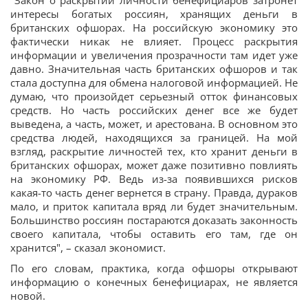
"Закон о раскрытии личности бенефициаров затронет
интересы богатых россиян, хранящих деньги в
британских офшорах. На российскую экономику это
фактически никак не влияет. Процесс раскрытия
информации и увеличения прозрачности там идет уже
давно. Значительная часть британских офшоров и так
стала доступна для обмена налоговой информацией. Не
думаю, что произойдет серьезный отток финансовых
средств. Но часть российских денег все же будет
выведена, а часть, может, и арестована. В основном это
средства людей, находящихся за границей. На мой
взгляд, раскрытие личностей тех, кто хранит деньги в
британских офшорах, может даже позитивно повлиять
на экономику РФ. Ведь из-за появившихся рисков
какая-то часть денег вернется в страну. Правда, дураков
мало, и приток капитала вряд ли будет значительным.
Большинство россиян постараются доказать законность
своего капитала, чтобы оставить его там, где он
хранится", – сказал экономист.
По его словам, практика, когда офшоры открывают
информацию о конечных бенефициарах, не является
новой.