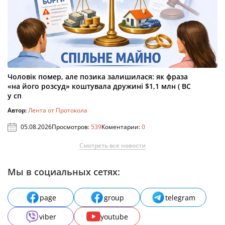
Чоловік помер, але позика залишилася: як фраза
«на його розсуд» коштувала дружині $1,1 млн ( ВС
у сп
Автор:
Лента от Протокола
05.08.2026
Просмотров:
539
Коментарии:
0
Смотреть все новости
Мы в социальных сетях:
page
group
telegram
viber
youtube