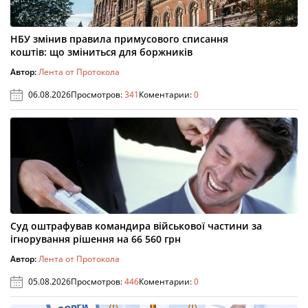
НБУ змінив правила примусового списання
коштів: що зміниться для боржників
Автор:
Лента от Протокола
06.08.2026
Просмотров:
341
Коментарии:
0
Суд оштрафував командира військової частини за
ігнорування рішення на 66 560 грн
Автор:
Лента от Протокола
05.08.2026
Просмотров:
446
Коментарии:
0