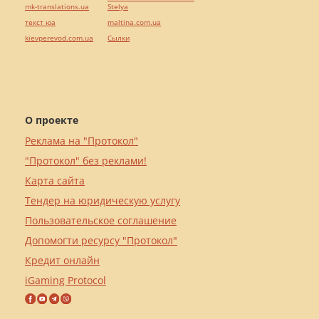
mk-translations.ua
Stelya
текст юа
maltina.com.ua
kievperevod.com.ua
Cылки
О проекте
Реклама на "Протокол"
"Протокол" без реклами!
Карта сайта
Тендер на юридическую услугу
Пользовательское соглашение
Допомогти ресурсу "Протокол"
Кредит онлайн
iGaming Protocol