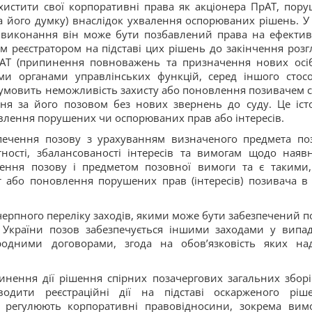
хистити свої корпоративні права як акціонера ПрАТ, пору
а його думку) внаслідок ухвалення оспорюваних рішень. У 
 виконання він може бути позбавлений права на ефекти
м реєстратором на підставі цих рішень до закінчення розг
рАТ (припинення повноважень та призначення нових осі
ми органами управлінських функцій, серед іншого стос
умовить неможливість захисту або поновлення позивачем с
ня за його позовом без нових звернень до суду. Це іст
влення порушених чи оспорюваних прав або інтересів.
печення позову з урахуванням визначеного предмета по
ності, збалансованості інтересів та вимогам щодо наявн
чення позову і предметом позовної вимоги та є такими
 або поновлення порушених прав (інтересів) позивача в 
черпного переліку заходів, якими може бути забезпечений п
України позов забезпечується іншими заходами у випад
одними договорами, згода на обов’язковість яких на
инення дії рішення спірних позачергових загальних зборі
одити реєстраційні дії на підставі оскарженого ріш
 регулюють корпоративні правовідносини, зокрема вим