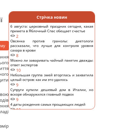
Стрічка новин
ї
6 августа: церковный праздник сегодня, какая
примета в Яблочный Спас обещает счастье
2
Овсянка против гранолы: диетологи
аму
рассказали, что лучше для контроля уровня
сахара в крови
8
ання
Можно ли заваривать чайный пакетик дважды:
ього
ответ экспертов
иття
10
ного
Небольшая группа змей вторглась и захватила
дити
целый остров: как им это удалось
9
Супруги купили дешевый дом в Италии, но
овою
вскоре обнаружился главный подвох
9
одів
4 даты рождения самых прощающих людей
ення
12
ладі
Шестимесячным младенцам показали пауков и
цветы: реакция глаз удивила ученых
9
амір