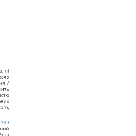
, ні
рало
ня /
жить
істю
ових
ого,
139
вний
його