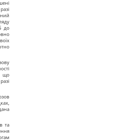
Над Землей появилась Оленья Луна: как это
шені
повлияет на знаки зодиака
разі
12
вний
Украина не вступит в НАТО, но это не
ляду
поражение для Киева, -
колумнист Rzeczpospolita
б до
12
овно
Глобальное потепление может превысить
воїх
критический порог уже в ближайшие месяцы, –
отно
ученый
14
Кинологи назвали 7 привычек собак, которые
зову
доказывают их безграничную преданность
ості
15
Люди, родившиеся в эти месяцы, просыпаются
, що
раньше всех - они "жаворонки"
разі
14
Погиб известный поисковик Алексей Юков,
который занимался возвращением тел
озов
погибших
ках,
21
дана
Эксглавком ставил пусковые РФ в приоритет,
вопросы – к МО, – Цыбулько
15
в та
Ест почти непрерывно: в районе
ення
Чернобыльской АЭС заметили прожорливого
огам
загадочного зверька