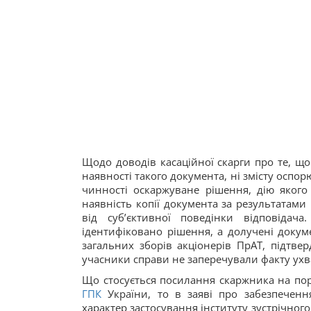
Щодо доводів касаційної скарги про те, що 
наявності такого документа, ні змісту оспо
чинності оскаржуване рішення, дію якого
наявність копії документа за результатами
від суб’єктивної поведінки відповіда
ідентифіковано рішення, а долучені докум
загальних зборів акціонерів ПрАТ, підтве
учасники справи не заперечували факту ух
Що стосується посилання скаржника на пор
ГПК
України, то в заяві про забезпечен
характер застосування інституту зустрічного