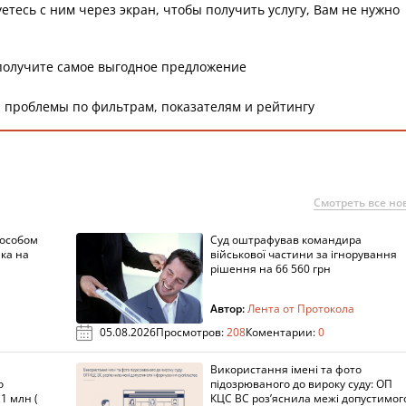
етесь с ним через экран, чтобы получить услугу, Вам не нужно
получите самое выгодное предложение
 проблемы по фильтрам, показателям и рейтингу
Смотреть все но
пособом
Суд оштрафував командира
ка на
військової частини за ігнорування
рішення на 66 560 грн
Автор:
Лента от Протокола
05.08.2026
Просмотров:
208
Коментарии:
0
Використання імені та фото
о
підозрюваного до вироку суду: ОП
1 млн (
КЦС ВС роз’яснила межі допустимог