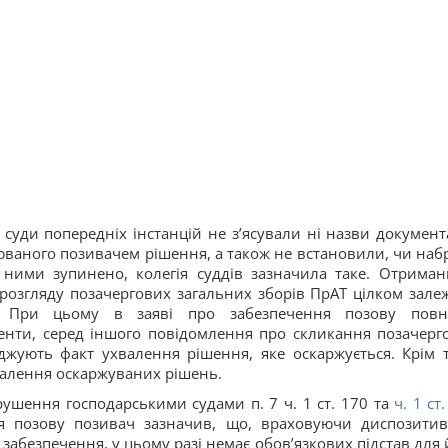
суди попередніх інстанцій не з’ясували ні назви документа
рюваного позивачем рішення, а також не встановили, чи наб
 ними зупинено, колегія суддів зазначила таке. Отриман
 розгляду позачергових загальних зборів ПрАТ цілком зале
ча. При цьому в заяві про забезпечення позову повн
енти, серед іншого повідомлення про скликання позачерг
рджують факт ухвалення рішення, яке оскаржується. Крім т
валення оскаржуваних рішень.
ушення господарськими судами п. 7 ч. 1 ст. 170 та
ч. 1 ст.
ня позову позивач зазначив, що, враховуючи диспозити
 забезпечення, у цьому разі немає обов’язкових підстав для 