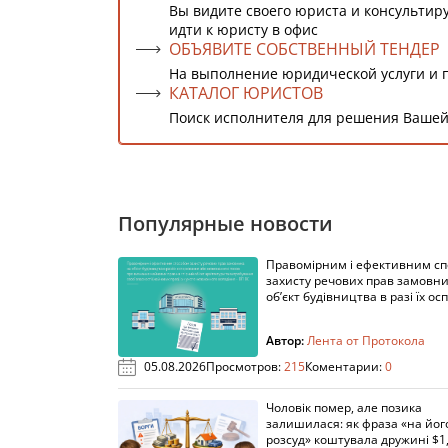
Вы видите своего юриста и консультиру
идти к юристу в офис
ОБЪЯВИТЕ СОБСТВЕННЫЙ ТЕНДЕР
На выполнение юридической услуги и 
КАТАЛОГ ЮРИСТОВ
Поиск исполнителя для решения Вашей
Популярные новости
Правомірним і ефективним с
захисту речових прав замовни
об’єкт будівництва в разі їх осп
Автор:
Лента от Протокола
05.08.2026
Просмотров:
215
Коментарии:
0
Чоловік помер, але позика
залишилася: як фраза «на йог
розсуд» коштувала дружині $1,