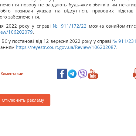
езпечення позову не завдають будь-яких збитків чи негати
Тобто позивач указав на відсутність правових підстав
ного забезпечення.
ня 2022 року у справі
№ 911/172/22
можна ознайомитис
eview/106202079
.
ВС у постанові від 12 вересня 2022 року у справі
№ 911/23
иланням
https://reyestr.court.gov.ua/Review/106202087
.
Коментарии
Отключить рекламу