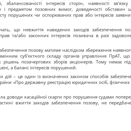
і, збалансованості інтересів сторін, наявності зв’язку
у і предметом позовних вимог, доведеності обставин 
сту порушених чи оспорюваних прав або інтересів заявни
дчать, що невжиття наведених заходів забезпечення по
рав та/або законних інтересів позивача в разі задовол
 забезпечення позову матиме наслідком збереження наявног
мінним суб’єктного складу органів управління ПрАТ, що
рішень позачергових зборів акціонерів. Тому немає під
ені, а баланс інтересів порушений.
их дій – це один із визначених законом способів забезпеч
раїни «Про державну реєстрацію юридичних осіб, фізичних 
лила доводи касаційної скарги про порушення судами попере
астині вжиття заходів забезпечення позову, не передбач