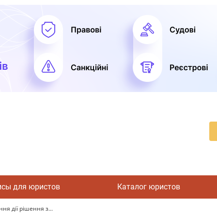
исы для юристов
Каталог юристов
я дії рішення з...