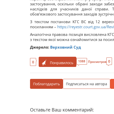
застосування, оскільки обрані заходи заб
наслідків для учасників даної справи. 
обов’язкового застосування заходів зустріч
З текстом постанови КГС ВС від 12 верес
посиланням –
https://reyestr.court.gov.ua/R
Аналогічна правова позиція висловлена КГС 
з текстом якої можна ознайомитися за пос
Джерело:
Верховний Суд
0
1088
0
Просмотров
Понравилось
Поблагодарить
Подписаться на автора
Оставьте Ваш комментарий: