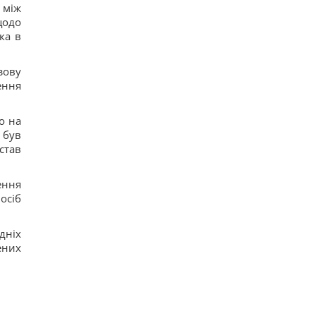
14
 між
Эти знаки Зодиака наконец совершат прорыв,
щодо
которого так долго ждали
ка в
14
Новейшие американские истребители F-35C
уже выглядят совершенно "ржавыми" (видео)
зову
12
ення
Новый туристический тренд: названы лучшие
места для наблюдения за птицами
15
о на
Три знака Зодиака ждет триумф во всех делах
 був
уже в ближайшие дни
став
16
В "ПриватБанке" подешевел доллар:
актуальный курс валют на 5 августа
ення
13
осіб
дніх
ених