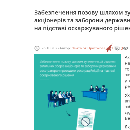
Забезпечення позову шляхом зу
акціонерів та заборони державн
на підставі оскаржуваного рішен
0
26.10.2022
Автор:
Лента от Протокола
0
А
н
т
за
у 
ре
Ух
ап
за
су
Ве
Як