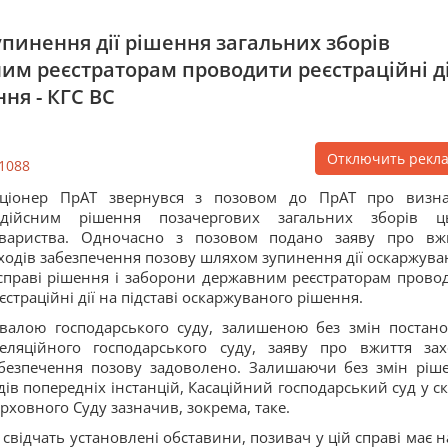
пинення дії рішення загальних зборів
им реєстраторам проводити реєстраційні ді
ня - КГС ВС
Отключить рекл
1088
кціонер ПрАТ звернувся з позовом до ПрАТ про визн
едійсним рішення позачергових загальних зборів ц
овариства. Одночасно з позовом подано заяву про вж
ходів забезпечення позову шляхом зупинення дії оскаржува
справі рішення і заборони державним реєстраторам прово
єстраційні дії на підставі оскаржуваного рішення.
валою господарського суду, залишеною без змін постан
еляційного господарського суду, заяву про вжиття зах
безпечення позову задоволено. Залишаючи без змін ріш
дів попередніх інстанцій, Касаційний господарський суд у ск
рховного Суду зазначив, зокрема, таке.
 свідчать установлені обставини, позивач у цій справі має н