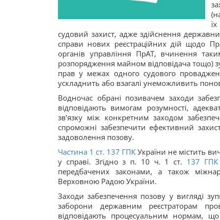
за
(н
їх
судовий захист, адже здійснення державни
справи нових реєстраційних дій щодо П
органів управління ПрАТ, вчинення таки
розпорядження майном відповідача тощо) з
прав у межах одного судового проваджен
ускладнить або взагалі унеможливить поно
Водночас обрані позивачем заходи забез
відповідають вимогам розумності, адекват
зв’язку між конкретним заходом забезпе
спроможні забезпечити ефективний захист
задоволення позову.
Частина 1 ст.
137
ГПК
України не містить ви
у справі. Згідно з п. 10 ч. 1 ст.
137
ГПК
передбачених законами, а також міжнар
Верховною Радою України.
Заходи забезпечення позову у вигляді зуп
заборони державним реєстраторам пров
відповідають процесуальним нормам, що