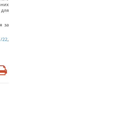
вних
 для
я за
1/22
,