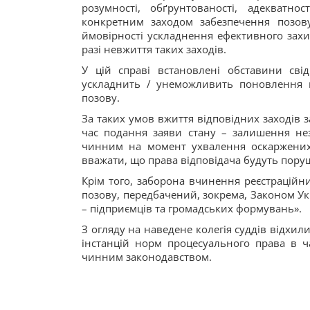
розумності, обґрунтованості, адекватност
конкретним заходом забезпечення позов
ймовірності ускладнення ефективного захи
разі невжиття таких заходів.
У цій справі встановлені обставини сві
ускладнить / унеможливить поновлення п
позову.
За таких умов вжиття відповідних заходів
час подання заяви стану – залишення нез
чинним на момент ухвалення оскаржених 
вважати, що права відповідача будуть поруш
Крім того, заборона вчинення реєстраційн
позову, передбачений, зокрема, Законом Ук
– підприємців та громадських формувань».
З огляду на наведене колегія суддів відхи
інстанцій норм процесуального права в ч
чинним законодавством.