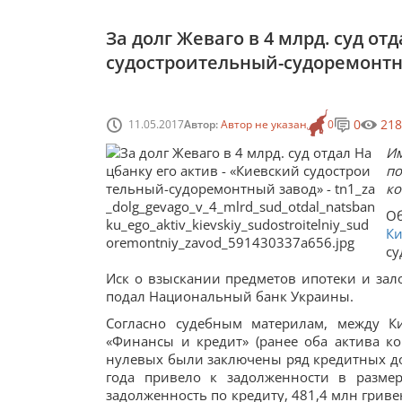
За долг Жеваго в 4 млрд. суд от
судостроительный-судоремонтн
0
218
11.05.2017
Автор:
Автор не указан
0
Им
по
ко
О
Ки
су
Иск о взыскании предметов ипотеки и зал
подал Национальный банк Украины.
Согласно судебным материлам, между К
«Финансы и кредит» (ранее оба актива к
нулевых были заключены ряд кредитных до
года привело к задолженности в разме
задолженность по кредиту, 481,4 млн гриве