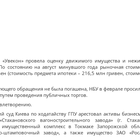
ия «Увекон» провела оценку движимого имущества и неж
 По состоянию на август минувшого года рыночная стоим
ен (стоимость предмета ипотеки – 216,5 млн гривен, стоим
ующего обращения не была погашена, НБУ в феврале просил
 путем проведения публичных торгов.
овлетворению.
ий суд Киева по ходатайству ГПУ арестовал активы бизнес
тахановского вагоностроительного завода» (г. Стаха
, имущественный комплекс в Токмаке Запорожской обл
о-штамповочный завод», а также имущество ЗАО «Рос