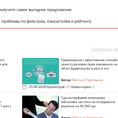
получите самое выгодное предложение
 проблемы по фильтрам, показателям и рейтингу
Смотреть все но
ого
Правомірним і ефективним способ
я для
захисту речових прав замовника на
об’єкт будівництва в разі їх осп
Автор:
Лента от Протокола
05.08.2026
Просмотров:
271
Коментарии:
0
Суд оштрафував командира
о
військової частини за ігнорування
1 млн (
рішення на 66 560 грн
Автор:
Лента от Протокола