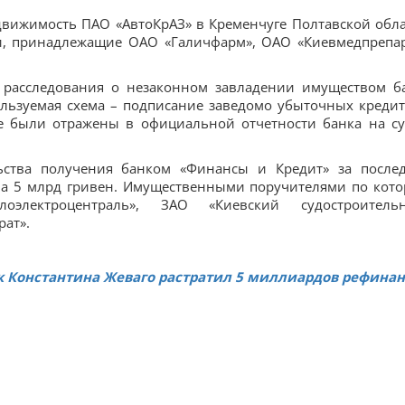
движимость ПАО «АвтоКрАЗ» в Кременчуге Полтавской обла
и, принадлежащие ОАО «Галичфарм», ОАО «Киевмедпрепар
 расследования о незаконном завладении имуществом б
ользуемая схема – подписание заведомо убыточных креди
не были отражены в официальной отчетности банка на с
ьства получения банком «Финансы и Кредит» за после
на 5 млрд гривен. Имущественными поручителями по кот
оэлектроцентраль», ЗАО «Киевский судостроитель
ат».
к Константина Жеваго растратил 5 миллиардов рефинан