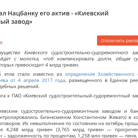
дал Нацбанку его актив - «Киевский
ый завод»
Отключить рекл
8
ущество Киевского судостроительно-судоремонтного за
йдет с молотка, чтоб компенсировать долги, общая с
торых превосходит 4 млрд гривен.
б этом стало известно из
определения Хозяйственного 
ева от 4 апреля 2017 года
, размещенного в Едином рее
дебных решений.
ога к ПАО «Киевский судостроительный-судоремонтный за
иевским судостроительно-судоремонтным заводом и ба
онтролировались бизнесменом Константином Жеваго) в к
говоров. Их невыполнение по состоянию на октябрь прош
ре 4,248 млрд гривен (3,765 млрд гривен — просроче
н – задолженность по процентам, 1,258 млн гривен — пеня,