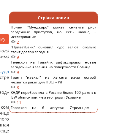
Стрічка новин
Прием "Мунджаро" может снизить риск
сердечных приступов, но есть нюанс, –
исследование
аму
2
"ПриватБанк" обновил курс валют: сколько
вода
стоит доллар сегодня
умма
9
Телескоп на Гавайях зафиксировал новые
загадочные явления на поверхности Солнца
суда
9
стре
Трамп "наехал" на Хегсета из-за острой
нехватки ракет для ПВО, – WP
8
вод»
КНДР перебросила в Россию более 100 ракет: в
ISW объяснили, чем это грозит Украине
11
нком
Гороскоп на 6 августа: Стрельцам -
онце
замедлиться, Скорпионам - перенапряжение
12
лого
6 августа: церковный праздник сегодня, какая
нная
примета в Яблочный Спас обещает счастье
 еще
49