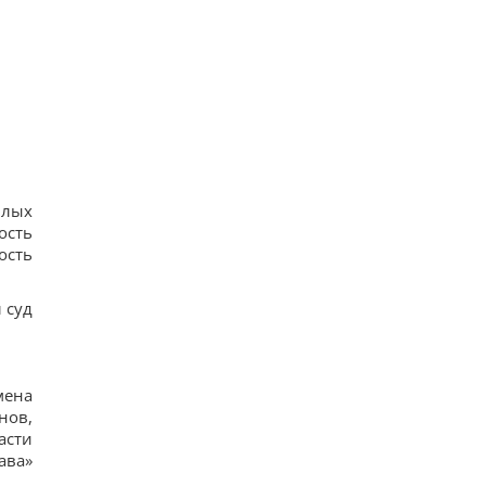
критический порог уже в ближайшие месяцы, –
ученый
16
Кинологи назвали 7 привычек собак, которые
доказывают их безграничную преданность
17
Люди, родившиеся в эти месяцы, просыпаются
раньше всех - они "жаворонки"
16
Погиб известный поисковик Алексей Юков,
который занимался возвращением тел
илых
погибших
33
ость
Эксглавком ставил пусковые РФ в приоритет,
ость
вопросы – к МО, – Цыбулько
18
 суд
мена
нов,
асти
ава»