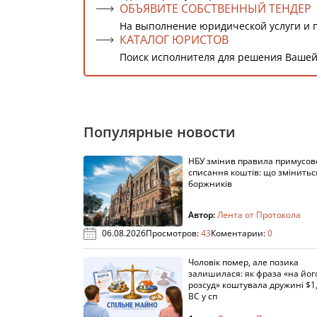
ОБЪЯВИТЕ СОБСТВЕННЫЙ ТЕНДЕР
На выполнение юридической услуги и 
КАТАЛОГ ЮРИСТОВ
Поиск исполнителя для решения Вашей
Популярные новости
НБУ змінив правила примусов
списання коштів: що змінитьс
боржників
Автор:
Лента от Протокола
06.08.2026
Просмотров:
43
Коментарии:
0
Чоловік помер, але позика
залишилася: як фраза «на йог
розсуд» коштувала дружині $1,
ВС у сп