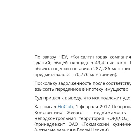
По заказу НБУ, «Консалтинговая компан
зданий, общей площадью 43,4 тыс. кв.м.
объекта оценки составила 287,286 млн грив
предмета залога – 70,776 млн гривен).
Поскольку задолженность после соответств
взыскать переданное в ипотеку имущество,
Суд пришел к выводу, что иск подлежит уд
Как писал
FinClub
, 1 февраля 2017 Печерск
Константина Жеваго – недвижимость «С
неподконтрольная территория «ОРДЛО»)
(принадлежит ОАО «Токмакский кузнечн
(нежилые здания в Белой Церкви).