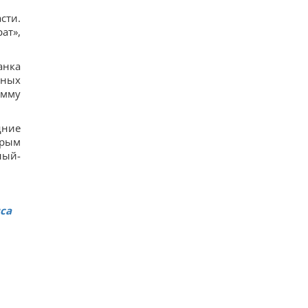
сти.
ат»,
анка
тных
умму
дние
орым
ный-
са