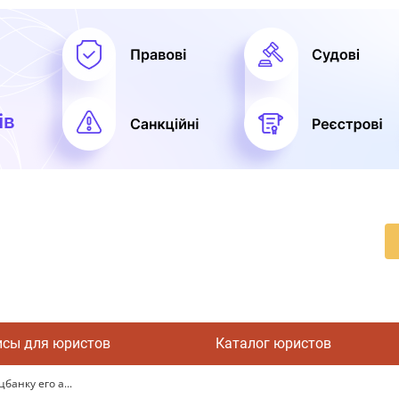
исы для юристов
Каталог юристов
банку его а...