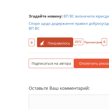
Згадайте новину:
ВП ВС визначила юрисди
Спори щодо додержання правил добросусідс
ВП ВС
0
3572
0
Просмотров
Понравилось
Подписаться на автора
Отключить рекла
Оставьте Ваш комментарий: