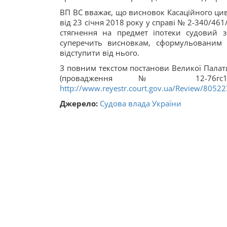
ВП ВС вважає, що висновок Касаційного цив
від 23 січня 2018 року у справі № 2-340/46
стягнення на предмет іпотеки судовий з
суперечить висновкам, сформульованим п
відступити від нього.
З повним текстом постанови Великої Палати
(провадження № 12-76гс1
http://www.reyestr.court.gov.ua/Review/8052
Джерело:
Судова влада України