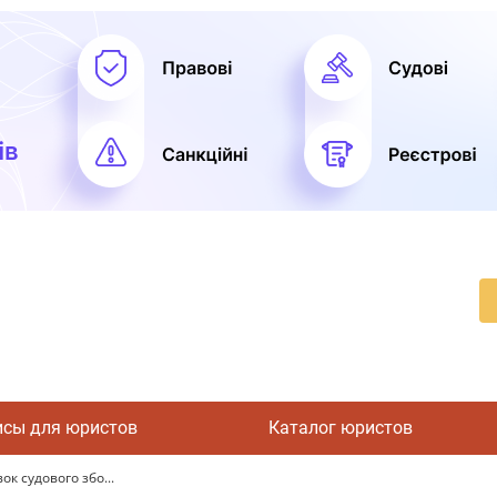
исы для юристов
Каталог юристов
к судового збо...