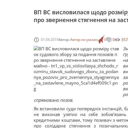
ВП ВС висловилася щодо розміру
про звернення стягнення на за
0
357
01.04.2019
Автор:
Автор не указан
0
З
ґр
на
ви
ви
за
ро
ви
р
спрямовано позов.
Як встановили суди попередніх інстанцій, 
не виконав узятих на себе зобов’язань
кредитними коштами, тому позивач з метою 
про солідарне стягнення з позичальник