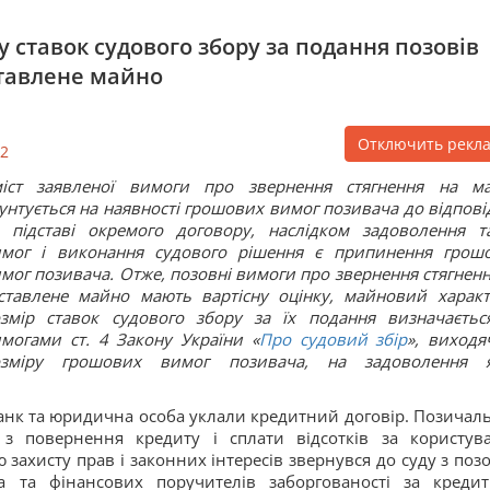
 ставок судового збору за подання позовів
ставлене майно
Отключить рекл
2
міст заявленої вимоги про звернення стягнення на м
унтується на наявності грошових вимог позивача до відпові
 підставі окремого договору, наслідком задоволення т
мог і виконання судового рішення є припинення грош
мог позивача. Отже, позовні вимоги про звернення стягненн
ставлене майно мають вартісну оцінку, майновий характ
змір ставок судового збору за їх подання визначаєтьс
могами ст. 4 Закону України «
Про судовий збір
», виходя
озміру грошових вимог позивача, на задоволення 
банк та юридична особа уклали кредитний договір. Позичал
 з повернення кредиту і сплати відсотків за користув
захисту прав і законних інтересів звернувся до суду з поз
а та фінансових поручителів заборгованості за креди