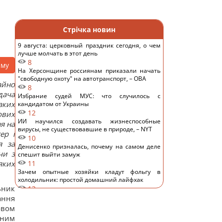
Стрічка новин
9 августа: церковный праздник сегодня, о чем
лучше молчать в этот день
8
аму
На Херсонщине россиянам приказали начать
"свободную охоту" на автотранспорт, – ОВА
айно
8
дача
Избрание судей МУС: что случилось с
аких
кандидатом от Украины
12
ових
ИИ научился создавать жизнеспособные
я на
вирусы, не существовавшие в природе, – NYT
ер і
10
я за
Денисенко призналась, почему на самом деле
чи з
спешит выйти замуж
яких
11
Зачем опытные хозяйки кладут фольгу в
холодильник: простой домашний лайфхак
ьник
13
Кто должен оплачивать семейный отпуск:
ання
британцев удивили ожидания поколения Z
овом
15
тним