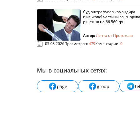
Суд оштрафував командира
військової частини за ігнорув
рішення на 66 560 грн
Автор:
Лента от Протокола
05.08.2026
Просмотров:
479
Коментарии:
0
Мы в социальных сетях:
page
group
te