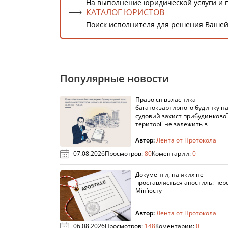
На выполнение юридической услуги и 
КАТАЛОГ ЮРИСТОВ
Поиск исполнителя для решения Вашей
Популярные новости
Право співвласника
багатоквартирного будинку н
судовий захист прибудинкової
території не залежить в
Автор:
Лента от Протокола
07.08.2026
Просмотров:
80
Коментарии:
0
Документи, на яких не
проставляється апостиль: пере
Мін’юсту
Автор:
Лента от Протокола
06.08.2026
Просмотров:
148
Коментарии:
0