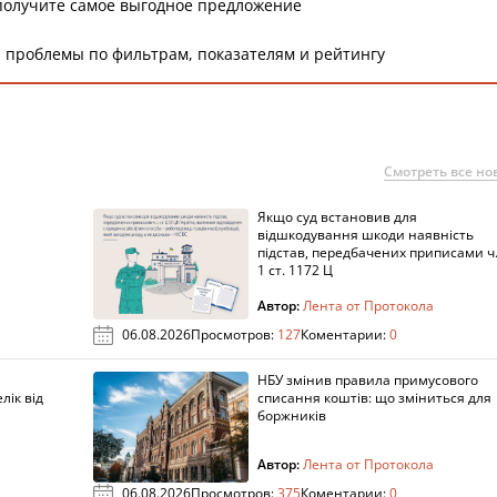
получите самое выгодное предложение
 проблемы по фильтрам, показателям и рейтингу
Смотреть все но
Якщо суд встановив для
а
відшкодування шкоди наявність
підстав, передбачених приписами ч
1 ст. 1172 Ц
Автор:
Лента от Протокола
06.08.2026
Просмотров:
127
Коментарии:
0
НБУ змінив правила примусового
лік від
списання коштів: що зміниться для
боржників
Автор:
Лента от Протокола
06.08.2026
Просмотров:
375
Коментарии:
0