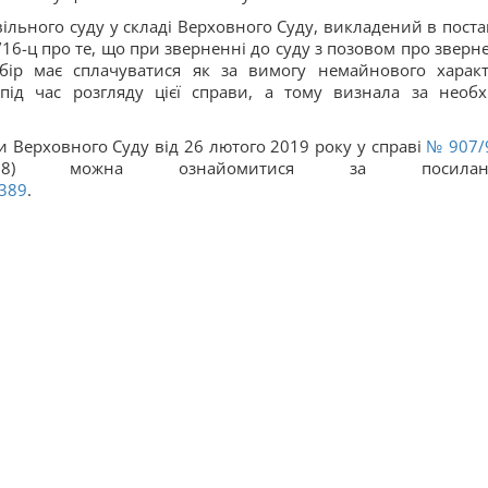
ільного суду у складі Верховного Суду, викладений в поста
1/16-ц про те, що при зверненні до суду з позовом про зверн
бір має сплачуватися як за вимогу немайнового характ
ід час розгляду цієї справи, а тому визнала за необх
 Верховного Суду від 26 лютого 2019 року у справі
№ 907/
8) можна ознайомитися за посилан
2389
.