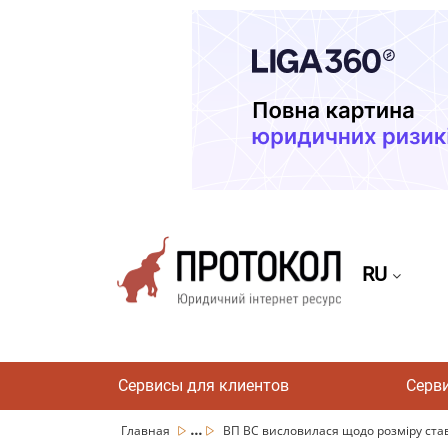
RU
Сервисы для клиентов
Серв
...
Главная
ВП ВС висловилася щодо розміру ставо