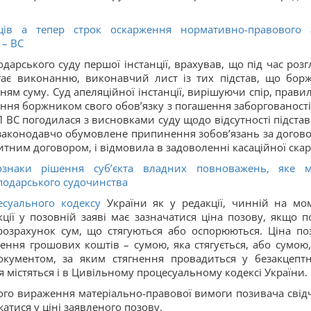
ців а тепер строк оскарження нормативно-правового 
 – ВС
арського суду першої інстанції, врахував, що під час розг
гає виконанню, виконавчий лист із тих підстав, що бор
ям суму. Суд апеляційної інстанції, вирішуючи спір, прави
ння боржником свого обов’язку з погашення заборгованості
 ВС погодилася з висновками суду щодо відсутності підстав
законодавчо обумовлене припинення зобов’язань за догов
дитним договором, і відмовила в задоволенні касаційної скар
знаки рішення суб’єкта владних повноважень, яке 
подарського судочинства
есуального кодексу
України як у редакції, чинній на мо
ції у позовній заяві має зазначатися ціна позову, якщо п
розрахунок сум, що стягуються або оспорюються. Ціна по
нення грошових коштів – сумою, яка стягується, або сумою,
кументом, за яким стягнення провадиться у безакцепт
я містяться і в Цивільному процесуальному кодексі України.
вого вираження матеріально-правової вимоги позивача свід
атися у ціні заявленого позову.