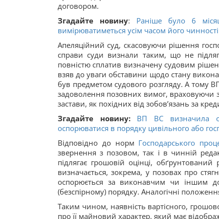
договором.
Згадайте новину
:
Раніше було 6 міся
вимірюватиметься усім часом його чинності
Апеляційний суд, скасовуючи рішення господ
справи суди визнали таким, що не підля
повністю сплатив визначену судовим рішенн
взяв до уваги обставини щодо стану викона
був предметом судового розгляду. А тому ВП
задоволення позовних вимог, враховуючи 
застави, як похідних від зобов’язань за кре
Згадайте новину:
ВП ВС визначила о
оспорюватися в порядку цивільного або гос
Відповідно до норм
Господарського проц
звернення з позовом, так і в чинній редак
підлягає грошовій оцінці, обґрунтований 
визначається, зокрема, у позовах про стяг
оспорюється за виконавчим чи іншим до
(безспірному) порядку. Аналогічні положенн
Таким чином, наявність вартісного, грошо
про її майновий характер, який має відображ