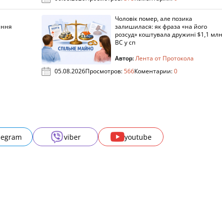
Чоловік помер, але позика
ання
залишилася: як фраза «на його
розсуд» коштувала дружині $1,1 млн
ВС у сп
Автор:
Лента от Протокола
05.08.2026
Просмотров:
566
Коментарии:
0
legram
viber
youtube