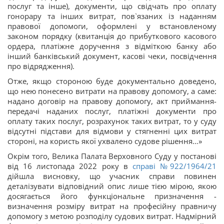
послуг та інше), документи, що свідчать про оплату
гонорару та інших витрат, пов`язаних із наданням
правової допомоги, оформлені у встановленому
законом порядку (квитанція до прибуткового касового
ордера, платіжне доручення з відміткою банку або
інший банківський документ, касові чеки, посвідчення
про відрядження).
Отже, якщо стороною буде документально доведено,
що нею понесено витрати на правову допомогу, а саме:
надано договір на правову допомогу, акт приймання-
передачі наданих послуг, платіжні документи про
оплату таких послуг, розрахунок таких витрат, то у суду
відсутні підстави для відмови у стягненні цих витрат
стороні, на користь якої ухвалено судове рішення…»
Окрім того, Велика Палата Верховного Суду у постанові
від 16 листопада 2022 року в
справі
№922/1964/21
дійшла висновку, що учасник справи повинен
деталізувати відповідний опис лише тією мірою, якою
досягається його функціональне призначення -
визначення розміру витрат на професійну правничу
допомогу з метою розподілу судових витрат. Надмірний