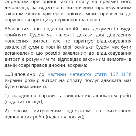
формалізм при оцінці такого опису на предмет його
деталізації, за відсутності визначених процесуальним
законом чітких критеріїв оцінки, може призвести до
порушення принципу верховенства права.
Вбачається, що надання копій цих документів буде
прийнято Судом як належні докази для доведення
понесених витрат, але не гарантує відшкодування
заявленої суми в повній мірі, оскільки Судом має бути
встановлено що розмір заявлених до відшкодування
витрат є розумним та відповідає законним вимогам в
даній сфері правовідносин, зокрема:
«…Відповідно до
частини четвертої статті
137
ЦПК
України розмір витрат на оплату послуг адвоката має
бути співмірним із:
1) складністю справи та виконаних адвокатом робіт
(наданих послуг);
2) часом, витраченим адвокатом на виконання
відповідних робіт (надання послуг);