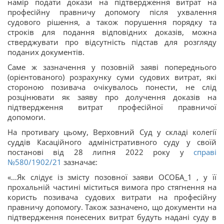
намір подати докази на підтвердження витрат на
професійну правничу допомогу після ухвалення
судового рішення, а також порушення порядку та
строків для подання відповідних доказів, можна
стверджувати про відсутність підстав для розгляду
поданих документів.
Саме ж зазначення у позовній заяві попереднього
(орієнтованого) розрахунку суми судових витрат, які
стороною позивача очікувалось понести, не слід
розцінювати як заяву про долучення доказів на
підтвердження витрат професійної правничої
допомоги.
На противагу цьому, Верховний Суд у складі колегії
суддів Касаційного адміністративного суду у своїй
постанові від 28 липня 2022 року у
справі
№580/1902/21
зазначає:
«…Як слідує із змісту позовної заяви ОСОБА_1 , у її
прохальній частині міститься вимога про стягнення на
користь позивача судових витрати на професійну
правничу допомогу. Також зазначено, що документи на
підтвердження понесених витрат будуть надані суду в