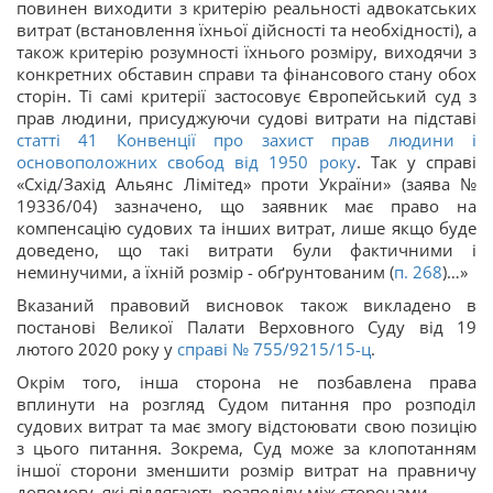
повинен виходити з критерію реальності адвокатських
витрат (встановлення їхньої дійсності та необхідності), а
також критерію розумності їхнього розміру, виходячи з
конкретних обставин справи та фінансового стану обох
сторін. Ті самі критерії застосовує Європейський суд з
прав людини, присуджуючи судові витрати на підставі
статті 41 Конвенції про захист прав людини і
основоположних свобод від 1950 року
. Так у справі
«Схід/Захід Альянс Лімітед» проти України» (заява №
19336/04) зазначено, що заявник має право на
компенсацію судових та інших витрат, лише якщо буде
доведено, що такі витрати були фактичними і
неминучими, а їхній розмір - обґрунтованим (
п. 268
)…»
Вказаний правовий висновок також викладено в
постанові Великої Палати Верховного Суду від 19
лютого 2020 року у
справі
№ 755/9215/15-ц
.
Окрім того, інша сторона не позбавлена права
вплинути на розгляд Судом питання про розподіл
судових витрат та має змогу відстоювати свою позицію
з цього питання. Зокрема, Суд може за клопотанням
іншої сторони зменшити розмір витрат на правничу
допомогу, які підлягають розподілу між сторонами.