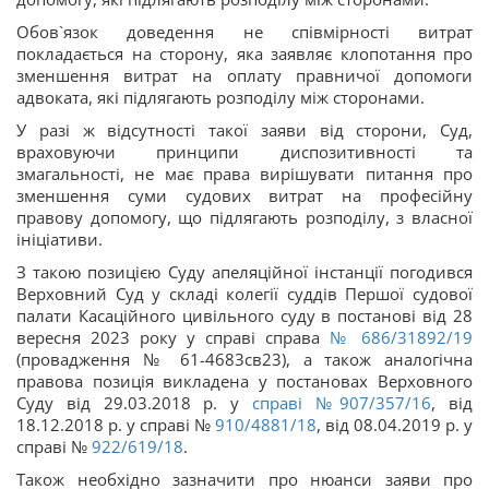
Обов`язок доведення не співмірності витрат
покладається на сторону, яка заявляє клопотання про
зменшення витрат на оплату правничої допомоги
адвоката, які підлягають розподілу між сторонами.
У разі ж відсутності такої заяви від сторони, Суд,
враховуючи принципи диспозитивності та
змагальності, не має права вирішувати питання про
зменшення суми судових витрат на професійну
правову допомогу, що підлягають розподілу, з власної
ініціативи.
З такою позицією Суду апеляційної інстанції погодився
Верховний Суд у складі колегії суддів Першої судової
палати Касаційного цивільного суду в постанові від 28
вересня 2023 року у справі справа
№ 686/31892/19
(провадження № 61-4683св23), а також аналогічна
правова позиція викладена у постановах Верховного
Суду від 29.03.2018 р. у
справі
№907/357/16
, від
18.12.2018 р. у справі №
910/4881/18
, від 08.04.2019 р. у
справі №
922/619/18
.
Також необхідно зазначити про нюанси заяви про