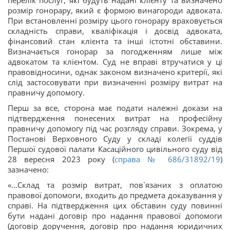
перелік послуг, які будуть надані клієнту та визначено
розмір гонорару, який є формою винагороди адвоката.
При встановленні розміру цього гонорару враховується
складність справи, кваліфікація і досвід адвоката,
фінансовий стан клієнта та інші істотні обставини.
Визначається гонорар за погодженням лише між
адвокатом та клієнтом. Суд не вправі втручатися у ці
правовідносини, однак законом визначено критерії, які
слід застосовувати при визначенні розміру витрат на
правничу допомогу.
Перш за все, сторона має подати належні докази на
підтвердження понесених витрат на професійну
правничу допомогу під час розгляду справи. Зокрема, у
Постанові Верховного Суду у складі колегії суддів
Першої судової палати Касаційного цивільного суду від
28 вересня 2023 року (
справа
№ 686/31892/19
)
зазначено:
«…Склад та розмір витрат, пов`язаних з оплатою
правової допомоги, входить до предмета доказування у
справі. На підтвердження цих обставин суду повинні
бути надані договір про надання правової допомоги
(договір доручення, договір про надання юридичних