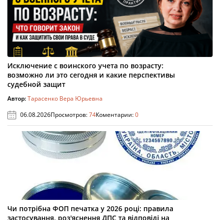
Исключение с воинского учета по возрасту:
возможно ли это сегодня и какие перспективы
судебной защит
Автор:
Тарасенко Вера Юрьевна
06.08.2026
Просмотров:
74
Коментарии:
0
Чи потрібна ФОП печатка у 2026 році: правила
застосування, роз'яснення ДПС та відповіді на