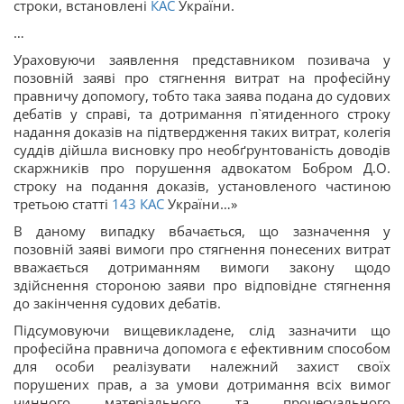
строки, встановлені
КАС
України.
…
Ураховуючи заявлення представником позивача у
позовній заяві про стягнення витрат на професійну
правничу допомогу, тобто така заява подана до судових
дебатів у справі, та дотримання п`ятиденного строку
надання доказів на підтвердження таких витрат, колегія
суддів дійшла висновку про необґрунтованість доводів
скаржників про порушення адвокатом Бобром Д.О.
строку на подання доказів, установленого частиною
третьою статті
143
КАС
України…»
В даному випадку вбачається, що зазначення у
позовній заяві вимоги про стягнення понесених витрат
вважається дотриманням вимоги закону щодо
здійснення стороною заяви про відповідне стягнення
до закінчення судових дебатів.
Підсумовуючи вищевикладене, слід зазначити що
професійна правнича допомога є ефективним способом
для особи реалізувати належний захист своїх
порушених прав, а за умови дотримання всіх вимог
чинного матеріального та процесуального