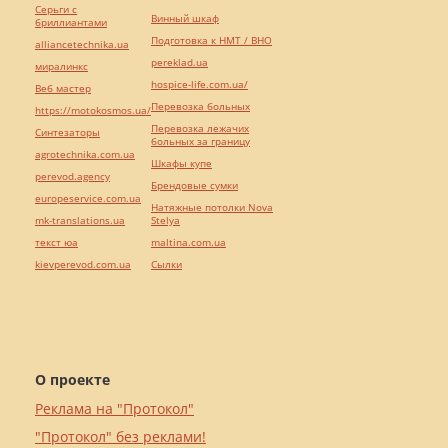
Серьги с
Винный шкаф
бриллиантами
Подготовка к НМТ / ВНО
alliancetechnika.ua
pereklad.ua
миралинкс
hospice-life.com.ua/
Веб мастер
Перевозка больных
https://motokosmos.ua/
Перевозка лежачих
Синтезаторы
больных за границу
agrotechnika.com.ua
Шкафы купе
perevod.agency
Брендовые сумки
europeservice.com.ua
Натяжные потолки Nova
mk-translations.ua
Stelya
текст юа
maltina.com.ua
kievperevod.com.ua
Cылки
О проекте
Реклама на "Протокол"
"Протокол" без реклами!