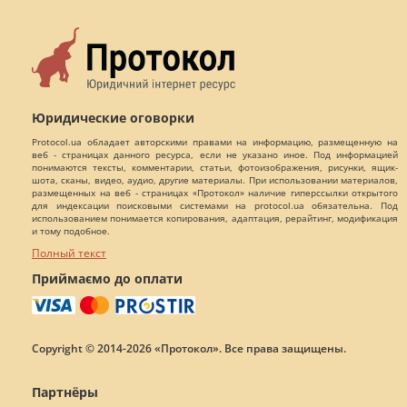
Юридические оговорки
Protocol.ua обладает авторскими правами на информацию, размещенную на
веб - страницах данного ресурса, если не указано иное. Под информацией
понимаются тексты, комментарии, статьи, фотоизображения, рисунки, ящик-
шота, сканы, видео, аудио, другие материалы. При использовании материалов,
размещенных на веб - страницах «Протокол» наличие гиперссылки открытого
для индексации поисковыми системами на protocol.ua обязательна. Под
использованием понимается копирования, адаптация, рерайтинг, модификация
и тому подобное.
Полный текст
Приймаємо до оплати
Copyright © 2014-2026 «Протокол». Все права защищены.
Партнёры