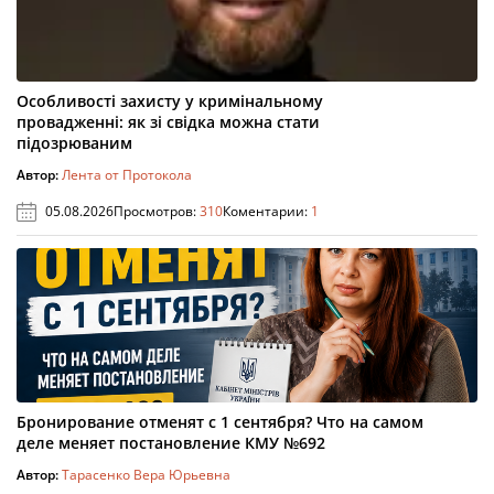
Особливості захисту у кримінальному
провадженні: як зі свідка можна стати
підозрюваним
Автор:
Лента от Протокола
05.08.2026
Просмотров:
310
Коментарии:
1
Бронирование отменят с 1 сентября? Что на самом
деле меняет постановление КМУ №692
Автор:
Тарасенко Вера Юрьевна