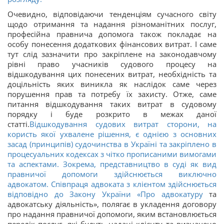
Очевидно, відповідаючи тенденціям сучасного світу
щодо отримання та надання різноманітних послуг,
професійна правнича допомога також покладає на
особу понесення додаткових фінансових витрат. І саме
тут слід зазначити про закріплене на законодавчому
рівні право учасників судового процесу на
відшкодування цих понесених витрат, необхідність та
доцільність яких виникла як наслідок саме через
порушення прав та потребу їх захисту. Отже, саме
питання відшкодування таких витрат в судовому
порядку і буде розкрито в межах даної
статті.
Відшкодування судових витрат сторони, на
користь якої ухвалене рішення, є однією з основних
засад (принципів) судочинства в Україні та закріплено в
процесуальних кодексах з чітко прописаними вимогами
та аспектами. Зокрема, представництво в суді як вид
правничої допомоги здійснюється виключно
адвокатом. Співпраця адвоката з клієнтом здійснюється
відповідно до
Закону України «
Про адвокатуру
та
адвокатську діяльність», полягає в укладення договору
про надання правничої допомоги, яким встановлюється