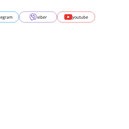
legram
viber
youtube