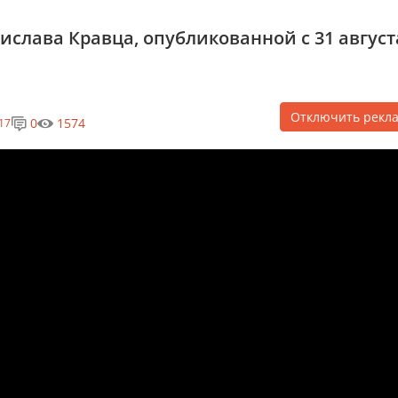
ислава Кравца, опубликованной с 31 август
Отключить рекл
0
1574
17