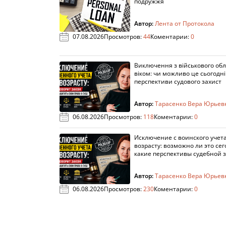
подружжя
Автор:
Лента от Протокола
07.08.2026
Просмотров:
44
Коментарии:
0
Виключення з військового облі
віком: чи можливо це сьогодні 
перспективи судового захист
Автор:
Тарасенко Вера Юрьев
06.08.2026
Просмотров:
118
Коментарии:
0
Исключение с воинского учета
возрасту: возможно ли это сег
какие перспективы судебной 
Автор:
Тарасенко Вера Юрьев
06.08.2026
Просмотров:
230
Коментарии:
0