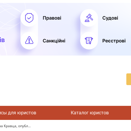
исы для юристов
Каталог юристов
 Кравца, опубл...