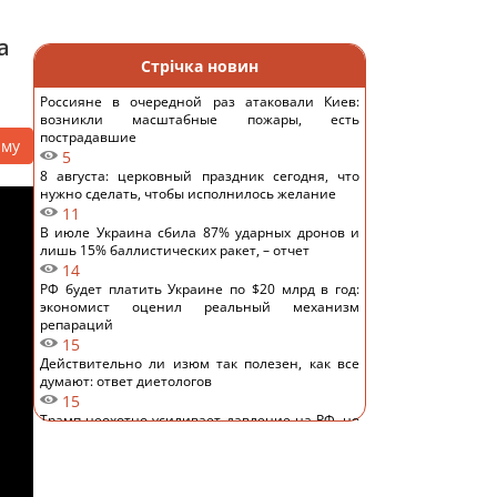
а
Стрічка новин
Россияне в очередной раз атаковали Киев:
возникли масштабные пожары, есть
пострадавшие
аму
5
8 августа: церковный праздник сегодня, что
нужно сделать, чтобы исполнилось желание
11
В июле Украина сбила 87% ударных дронов и
лишь 15% баллистических ракет, – отчет
14
РФ будет платить Украине по $20 млрд в год:
экономист оценил реальный механизм
репараций
15
Действительно ли изюм так полезен, как все
думают: ответ диетологов
15
Трамп неохотно усиливает давление на РФ, но
законопроект Грэма заставит его принять меры,
– WSJ
14
Саудовская Аравия, Пакистан и Турция