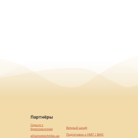
Партнёры
Серьги с
Винный шкаф
бриллиантами
Подготовка к НМТ / ВНО
alliancetechnika.ua