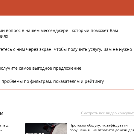
ий вопрос в нашем мессенджере , который поможет Вам
виях
етесь с ним через экран, чтобы получить услугу, Вам не нужно
получите самое выгодное предложение
 проблемы по фильтрам, показателям и рейтингу
ии
Смотреть все видео консуль
: від
Протокол обшуку: як зафіксувати
ь
порушення і не втратити докази дл