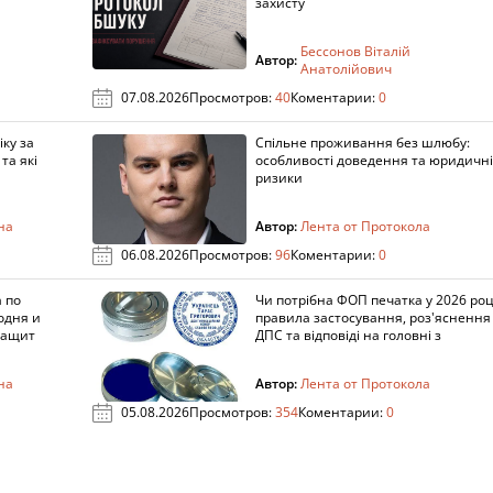
захисту
Бессонов Віталій
Автор:
Анатолійович
07.08.2026
Просмотров:
40
Коментарии:
0
ку за
Спільне проживання без шлюбу:
та які
особливості доведення та юридичні
ризики
на
Автор:
Лента от Протокола
06.08.2026
Просмотров:
96
Коментарии:
0
 по
Чи потрібна ФОП печатка у 2026 роц
одня и
правила застосування, роз'яснення
защит
ДПС та відповіді на головні з
на
Автор:
Лента от Протокола
05.08.2026
Просмотров:
354
Коментарии:
0