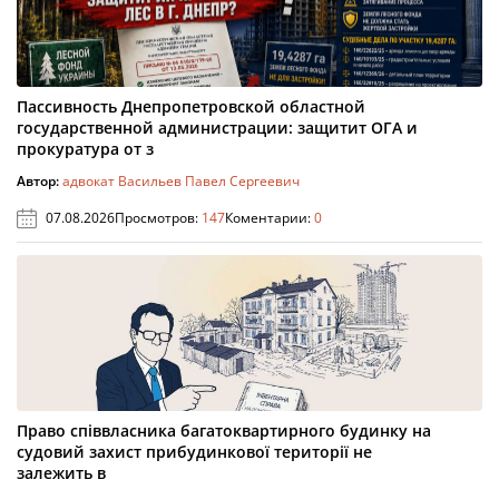
Пассивность Днепропетровской областной
государственной администрации: защитит ОГА и
прокуратура от з
Автор:
адвокат Васильев Павел Сергеевич
07.08.2026
Просмотров:
147
Коментарии:
0
Право співвласника багатоквартирного будинку на
судовий захист прибудинкової території не
залежить в