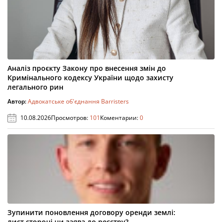
Аналіз проєкту Закону про внесення змін до
Кримінального кодексу України щодо захисту
легального рин
Автор:
Адвокатське об'єднання Barristers
10.08.2026
Просмотров:
101
Коментарии:
0
Зупинити поновлення договору оренди землі:
лист стороні чи заява до реєстру?