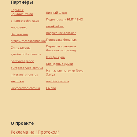
Партнёры
Серьги с
Винный шкаф
бриллиантами
Подготовка к НМТ / ВНО
alliancetechnika.ua
pereklad.ua
миралинкс
hospice-life.com.ua/
Веб мастер
Перевозка больных
https://motokosmos.ua/
Перевозка лежачих
Синтезаторы
больных за границу
agrotechnika.com.ua
Шкафы купе
perevod.agency
Брендовые сумки
europeservice.com.ua
Натяжные потолки Nova
mk-translations.ua
Stelya
текст юа
maltina.com.ua
kievperevod.com.ua
Cылки
О проекте
Реклама на "Протокол"