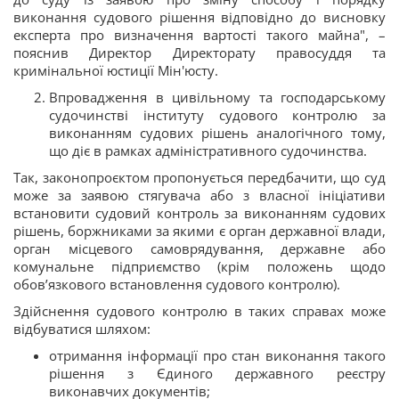
виконання судового рішення відповідно до висновку
експерта про визначення вартості такого майна", –
пояснив Директор Директорату правосуддя та
кримінальної юстиції Мін'юсту.
Впровадження в цивільному та господарському
судочинстві інституту судового контролю за
виконанням судових рішень аналогічного тому,
що діє в рамках адміністративного судочинства.
Так, законопроєктом пропонується передбачити, що суд
може за заявою стягувача або з власної ініціативи
встановити судовий контроль за виконанням судових
рішень, боржниками за якими є орган державної влади,
орган місцевого самоврядування, державне або
комунальне підприємство (крім положень щодо
обов’язкового встановлення судового контролю).
Здійснення судового контролю в таких справах може
відбуватися шляхом:
отримання інформації про стан виконання такого
рішення з Єдиного державного реєстру
виконавчих документів;