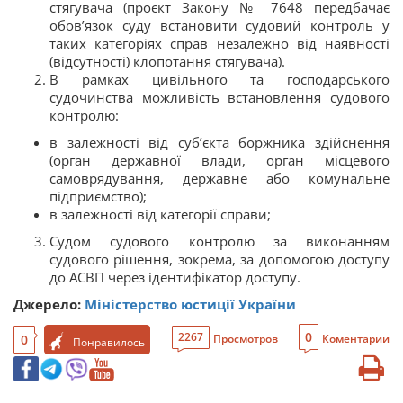
стягувача (проєкт Закону № 7648 передбачає
обов’язок суду встановити судовий контроль у
таких категоріях справ незалежно від наявності
(відсутності) клопотання стягувача).
В рамках цивільного та господарського
судочинства можливість встановлення судового
контролю:
в залежності від суб’єкта боржника здійснення
(орган державної влади, орган місцевого
самоврядування, державне або комунальне
підприємство);
в залежності від категорії справи;
Судом судового контролю за виконанням
судового рішення, зокрема, за допомогою доступу
до АСВП через ідентифікатор доступу.
Джерело:
Міністерство юстиції України
0
2267
0
Просмотров
Коментарии
Понравилось