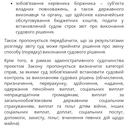
зобов’язання керівника боржника – суб’єкта
владних повноважень, а також державного
виконавця та органу, що здійснює казначейське
обслуговування бюджетних коштів, подати у
встановлений судом строк звіт про виконання
судового рішення.
Також пропонується передбачити, що за результатами
розгляду звіту суд може прийняти рішення про зміну
способу (порядку) виконання судового рішення.
Крім того, в рамках адміністративного судочинства
проєктом Закону пропонується визначити категорії
справ, за якими суд зобов’язаний встановити судовий
контроль за виконанням судових рішень (обчислення,
призначення, перерахунку, здійснення, надання,
одержання пенсійних виплат, соціальних виплат
непрацездатним громадянам, виплат за
загальнообов’язковим державним соціальним
страхуванням, виплат та пільг дітям війни, інших
соціальних виплат, доплат, соціальних послуг,
допомоги, захисту, пільг; вчинення певних дій щодо
майна).