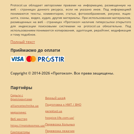
Protocol.ua обладает авторскими правами на информацию, размещенную на
веб - страницах данного ресурса, если не указано иное. Под информацией
понимаются тексты, комментарии, статьи, фотоизображения, рисунки, ящик-
шота, сканы, видео, аудио, другие материалы. При использовании материалов,
размещенных на веб - страницах «Протокол» наличие гиперссылки открытого
для индексации поисковыми системами на protocol.ua обязательна. Под
использованием понимается копирования, адаптация, рерайтинг, модификация
и тому подобное.
Полный текст
Приймаємо до оплати
Copyright © 2014-2026 «Протокол». Все права защищены.
Партнёры
Серьги с
Винный шкаф
бриллиантами
Подготовка к НМТ / ВНО
alliancetechnika.ua
pereklad.ua
миралинкс
hospice-life.com.ua/
Веб мастер
Перевозка больных
https://motokosmos.ua/
Перевозка лежачих
Синтезаторы