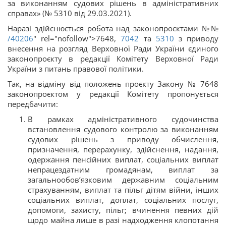
за виконанням судових рішень в адміністративних
справах» (№ 5310 від 29.03.2021).
Наразі здійснюється робота над законопроєктами №№
/40206
" rel="nofollow">7648,
7042
та
5310
з приводу
внесення на розгляд Верховної Ради України єдиного
законопроєкту в редакції Комітету Верховної Ради
України з питань правової політики.
Так, на відміну від положень проєкту Закону № 7648
законопроєктом у редакції Комітету пропонується
передбачити:
В рамках адміністративного судочинства
встановлення судового контролю за виконанням
судових рішень з приводу обчислення,
призначення, перерахунку, здійснення, надання,
одержання пенсійних виплат, соціальних виплат
непрацездатним громадянам, виплат за
загальнообов’язковим державним соціальним
страхуванням, виплат та пільг дітям війни, інших
соціальних виплат, доплат, соціальних послуг,
допомоги, захисту, пільг; вчинення певних дій
щодо майна лише в разі надходження клопотання