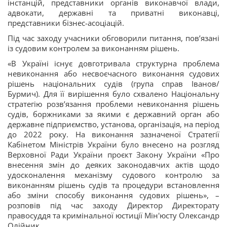
інстанцій, представники органів виконавчої влади,
адвокати, державні та приватні виконавці,
представники бізнес-асоціацій.
Під час заходу учасники обговорили питання, пов’язані
із судовим контролем за виконанням рішень.
«В Україні існує довготривала структурна проблема
невиконання або несвоєчасного виконання судових
рішень національних судів (група справ Іванов/
Бурмич). Для її вирішення було схвалено Національну
стратегію розв’язання проблеми невиконання рішень
судів, боржниками за якими є державний орган або
державне підприємство, установа, організація, на період
до 2022 року. На виконання зазначеної Стратегії
Кабінетом Міністрів України було внесено на розгляд
Верховної Ради України проєкт Закону України «Про
внесення змін до деяких законодавчих актів щодо
удосконалення механізму судового контролю за
виконанням рішень судів та процедури встановлення
або зміни способу виконання судових рішень», –
розповів під час заходу Директор Директорату
правосуддя та кримінальної юстиції Мін'юсту Олександр
Олійник.