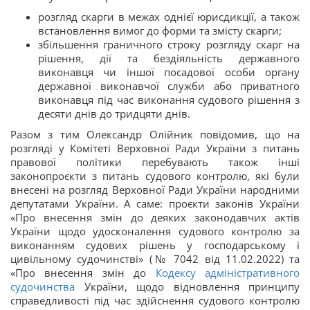
розгляд скарги в межах однієї юрисдикції, а також
встановлення вимог до форми та змісту скарги;
збільшення граничного строку розгляду скарг на
рішення, дії та бездіяльність державного
виконавця чи іншої посадової особи органу
державної виконавчої служби або приватного
виконавця під час виконання судового рішення з
десяти днів до тридцяти днів.
Разом з тим Олександр Олійник повідомив, що на
розгляді у Комітеті Верховної Ради України з питань
правової політики перебувають також інші
законопроєкти з питань судового контролю, які були
внесені на розгляд Верховної Ради України народними
депутатами України. А саме: проєкти законів України
«Про внесення змін до деяких законодавчих актів
України щодо удосконалення судового контролю за
виконанням судових рішень у господарському і
цивільному судочинстві» (№ 7042 від 11.02.2022) та
«Про внесення змін до
Кодексу адміністративного
судочинства
України, щодо відновлення принципу
справедливості під час здійснення судового контролю