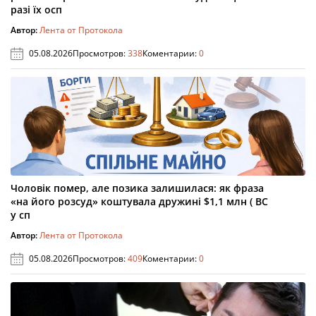
разі їх осп
Автор:
Лента от Протокола
05.08.2026
Просмотров:
338
Коментарии:
0
Чоловік помер, але позика залишилася: як фраза
«на його розсуд» коштувала дружині $1,1 млн ( ВС
у сп
Автор:
Лента от Протокола
05.08.2026
Просмотров:
409
Коментарии:
0