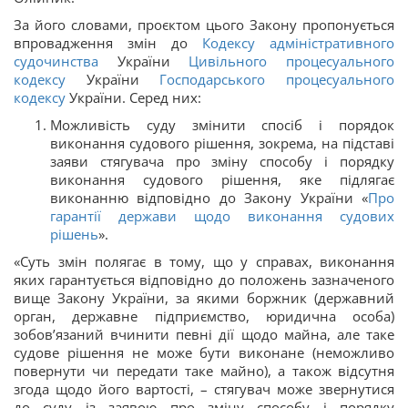
За його словами, проєктом цього Закону пропонується
впровадження змін до
Кодексу адміністративного
судочинства
України
Цивільного процесуального
кодексу
України
Господарського процесуального
кодексу
України. Серед них:
Можливість суду змінити спосіб і порядок
виконання судового рішення, зокрема, на підставі
заяви стягувача про зміну способу і порядку
виконання судового рішення, яке підлягає
виконанню відповідно до Закону України «
Про
гарантії держави щодо виконання судових
рішень
».
«Суть змін полягає в тому, що у справах, виконання
яких гарантується відповідно до положень зазначеного
вище Закону України, за якими боржник (державний
орган, державне підприємство, юридична особа)
зобов’язаний вчинити певні дії щодо майна, але таке
судове рішення не може бути виконане (неможливо
повернути чи передати таке майно), а також відсутня
згода щодо його вартості, – стягувач може звернутися
до суду із заявою про зміну способу і порядку