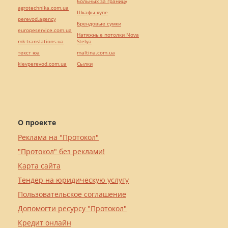
больных за границу
agrotechnika.com.ua
Шкафы купе
perevod.agency
Брендовые сумки
europeservice.com.ua
Натяжные потолки Nova
mk-translations.ua
Stelya
текст юа
maltina.com.ua
kievperevod.com.ua
Cылки
О проекте
Реклама на "Протокол"
"Протокол" без реклами!
Карта сайта
Тендер на юридическую услугу
Пользовательское соглашение
Допомогти ресурсу "Протокол"
Кредит онлайн