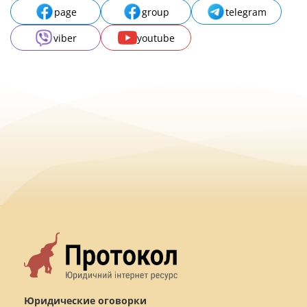
page
group
telegram
viber
youtube
Юридические оговорки