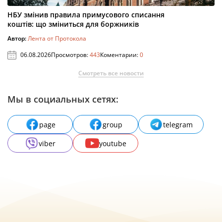
НБУ змінив правила примусового списання
коштів: що зміниться для боржників
Автор:
Лента от Протокола
06.08.2026
Просмотров:
443
Коментарии:
0
Смотреть все новости
Мы в социальных сетях:
page
group
telegram
viber
youtube