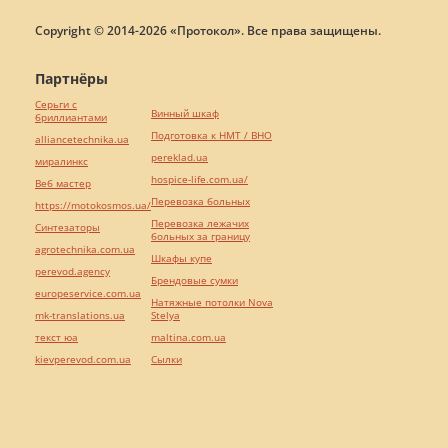
Copyright © 2014-2026 «Протокол». Все права защищены.
Партнёры
Серьги с
Винный шкаф
бриллиантами
Подготовка к НМТ / ВНО
alliancetechnika.ua
pereklad.ua
миралинкс
hospice-life.com.ua/
Веб мастер
Перевозка больных
https://motokosmos.ua/
Перевозка лежачих
Синтезаторы
больных за границу
agrotechnika.com.ua
Шкафы купе
perevod.agency
Брендовые сумки
europeservice.com.ua
Натяжные потолки Nova
mk-translations.ua
Stelya
текст юа
maltina.com.ua
kievperevod.com.ua
Cылки