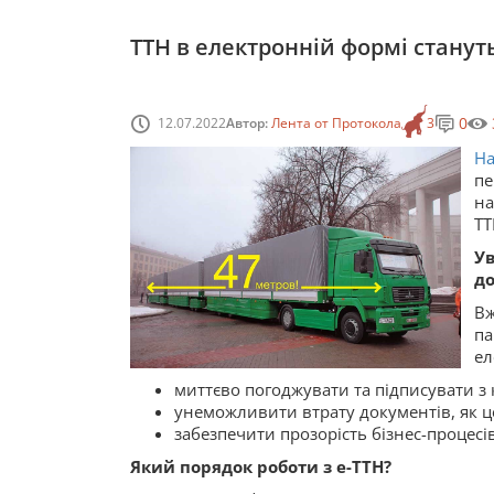
ТТН в електронній формі стануть
0
12.07.2022
Автор:
Лента от Протокола
3
На
пе
на
ТТ
У
д
В
п
ел
миттєво погоджувати та підписувати з
унеможливити втрату документів, як ц
забезпечити прозорість бізнес-процесів
Який порядок роботи з е-ТТН?