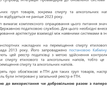
них груп товарів, зокрема спирту та алкогольних нап
він відбудеться не раніше 2023 року.
уп вимагає комплексного опрацювання цього питання зна
во Державною податковою службою. Для цього необхідні внес
цювання архітектури взаємодії між наявними системами в і
нспортних накладних на переміщення спирту етиловог
пада 2013 року. Його запроваджено
постановою Кабміну
рують цей реєстр податківці з метою здійснення контрол
и спирту етилового та алкогольних напоїв, тобто це 
реміщення спирту та алкогольних напоїв.
рять про обов’язкові е-ТТН для таких груп товарів, наспр
оль були інтегровані у загальний реєстр е-ТТН.
вою до використання чи добровільною разом з папер