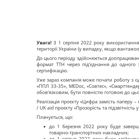
Увага!
З 1 серпня 2022 року використання 
території України (у випадку, якщо вантажо
До цього періоду здійснюється доопрацюван
формат ТТН через під’єднання до одного
сертифікацію.
Уже зараз компанія може почати роботу з од
«ППЛ 33-35», MEDoc, «Совтес», «Смарттенде
обов’язковим, бути повністю готовою до цьо
Реалізація проєкту «Цифра замість паперу –
/ UK aid проєкту «Прозорість та підзвітність
Планується, що:
до 1 березня 2022 року буде завер
товарно-транспортних накладних;
до 1 квітня 2022 року буде здійснен