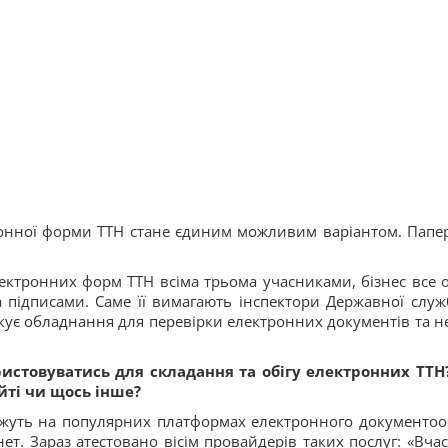
ронної форми ТТН стане єдиним можливим варіантом. Папе
ектронних форм ТТН всіма трьома учасниками, бізнес все 
 підписами. Саме її вимагають інспектори Державної служ
акує обладнання для перевірки електронних документів та н
истовуватись для складання та обігу електронних ТТН
йті чи щось інше?
ожуть на популярних платформах електронного документооб
т. Зараз атестовано вісім провайдерів таких послуг: «Вчас