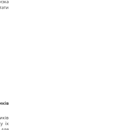
изка
тати
иків
иків
у їх
 для