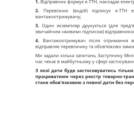
1.
Відправник формує е-ТТН, накладає електро
2.
Перевізник (водій) підписує е-ТТН е
вантажоотримувачу;
3.
Один екземпляр друкується (для пред’яв
звичайним «живим» підписом) відправником
4.
Вантажоотримувач після отримання ва
відправляє перевізнику та обов’язково замо
Ми задали кілька запитань Заступнику Міні
нас чекає в майбутньому у сфері застосування
З якої дати буде застосовуватись тільк
працюватиме через реєстр товарно-тран
стане обов'язковою з певної дати без пер