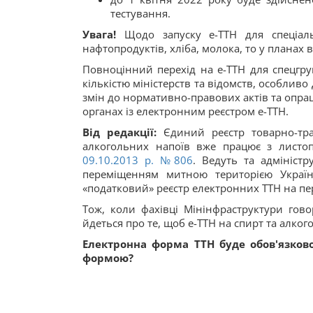
тестування.
Увага!
Щодо запуску е-ТТН для спеціаль
нафтопродуктів, хліба, молока, то у планах 
Повноцінний перехід на е-ТТН для спецгр
кількістю міністерств та відомств, особли
змін до нормативно-правових актів та опра
органах із електронним реєстром е-ТТН.
Від редакції:
Єдиний реєстр товарно-тра
алкогольних напоїв вже працює з листо
09.10.2013 р. №806
. Ведуть та адмініст
переміщенням митною територією Україн
«податковий» реєстр електронних ТТН на пе
Тож, коли фахівці Мінінфраструктури гово
йдеться про те, щоб е-ТТН на спирт та алког
Електронна форма ТТН буде обов'язко
формою?