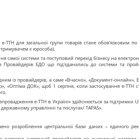
е-ТТН для загальної групи товарів стане обов’язковим по 
отримувачем є юрособа).
ня самої системи та поступовий перехід бізнесу на електро
 з Провайдерів ЕДО що під'єданались до системи та про
ним із провайдерів, а саме «Вчасно», «Документ-онлайн», E
р», «Оптіма ДОК», щоб 1 серпня, коли застосування е-ТТН с
го.
 впровадження е-ТТН в Україні» здійснюється за підтримки U
 у державному управлінні та послугах/ TAPAS».
шено розроблення центральної бази даних – єдиного реє
о супровід інтеграцій провайдерів до оновленої системи т