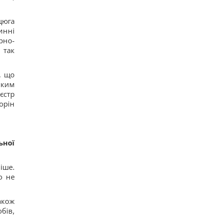
цюга
инні
рно-
 так
, що
яким
єстр
орін
ьної
іше.
о не
акож
бів,