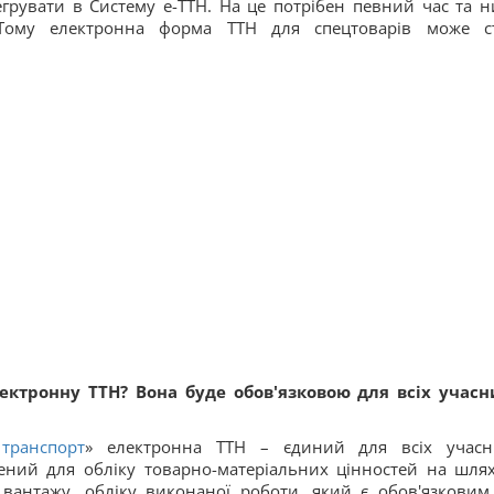
тегрувати в Систему е-ТТН. На це потрібен певний час та н
 Тому електронна форма ТТН для спецтоварів може с
лектронну ТТН? Вона буде обов'язковою для всіх учасн
транспорт
» електронна ТТН – єдиний для всіх учасн
ений для обліку товарно-матеріальних цінностей на шлях
 вантажу, обліку виконаної роботи, який є обов'язковим