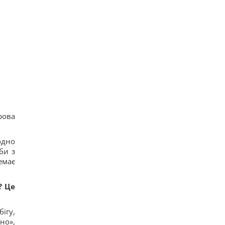
рова
одно
би з
емає
? Це
ігу,
но»,