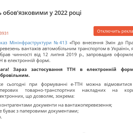
 обов’язковими у 2022 році
Отключить рекл
3931
каз Мінінфраструктури №413
«Про внесення Змін до Пр
ревезень вантажів автомобільним транспортом в Україні», 
брав чинності від 12 липня 2019 р., запровадив оформл
Н в електронній формі.
вага! Зараз застосування ТТН в електронній фор
обровільним.
же сьогодні при формуванні е-ТТН можна відмовитися
аперових товарно-транспортних накладних на кор
ектронних, що дозволяє, зокрема:
 контрагентами документи на вантажоперевезення;
е буває з паперовими документами;
.