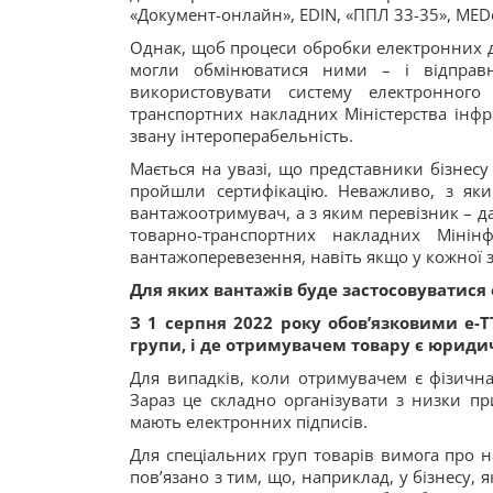
«Документ-онлайн», EDIN, «ППЛ 33-35», MEDo
Однак, щоб процеси обробки електронних д
могли обмінюватися ними – і відправн
використовувати систему електронного 
транспортних накладних Міністерства інфр
звану інтероперабельність.
Мається на увазі, що представники бізнесу
пройшли сертифікацію. Неважливо, з як
вантажоотримувач, а з яким перевізник – д
товарно-транспортних накладних Мінін
вантажоперевезення, навіть якщо у кожної 
Для яких вантажів буде застосовуватися 
З 1 серпня 2022 року обов’язковими е-Т
групи, і де отримувачем товару є юриди
Для випадків, коли отримувачем є фізична
Зараз це складно організувати з низки пр
мають електронних підписів.
Для спеціальних груп товарів вимога про н
пов’язано з тим, що, наприклад, у бізнесу,