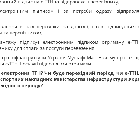
нний підпис на е-ТТН та відправляє її перевізнику;
лектронним підписом і за потреби одразу відправля
лення в разі перевірки на дорозі!), і теж підписується 
 та перевізником;
нтажу підписує електронним підписом отриману е-ТТ
внику для сплати за послуги перевезення.
стра інфраструктури України Мустафі-Масі Найєму про те, щ
 е-ТТН. І ось які відповіді ми отримали.
и електронна ТТН? Чи буде перехідний період, чи е-ТТН
спортних накладних Міністерства інфраструктури Укр
ехідного періоду?