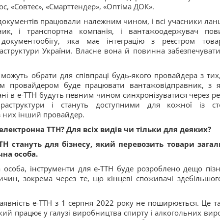
c, «Совтес», «Смарттендер», «Оптіма ДОК».
окументів працювали належним чином, і всі учасники лан
ик, і транспортна компанія, і вантажоодержувач пов
документообігу, яка має інтеграцію з реєстром това
аструктури України. Власне вона й повинна забезпечувати
 можуть обрати для співпраці будь-якого провайдера з тих
им провайдером буде працювати вантажовідправник, з 
ані в е-ТТН будуть певним чином синхронізуватися через ре
фраструктури і стануть доступними для кожної із ст
з них інший провайдер.
електронна ТТН? Для всіх видів чи тільки для деяких?
ТН стануть для бізнесу, який перевозить товари загал
чна особа.
 особа, інструменти для е-ТТН буде розроблено дещо пізн
ичин, зокрема через те, що кінцеві споживачі здебільшог
аявність е-ТТН з 1 серпня 2022 року не поширюється. Це т
 який працює у галузі виробництва спирту і алкогольних виро