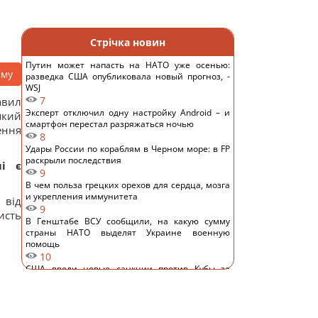
Стрічка новин
Путин может напасть на НАТО уже осенью:
аму
разведка США опубликовала новый прогноз, -
WSJ
7
авил
Эксперт отключил одну настройку Android – и
який
смартфон перестал разряжаться ночью
ення
8
Удары России по кораблям в Черном море: в FP
раскрыли последствия
мі є
9
В чем польза грецких орехов для сердца, мозга
и укрепления иммунитета
 від
9
исть
В Генштабе ВСУ сообщили, на какую сумму
страны НАТО выделят Украине военную
помощь
10
США ввели новые санкции против Кубы за
сотрудничество с Китаем и РФ, – Bloomberg
13
Одна настройка, которую стоит изменить всем
владельцам новых телевизоров