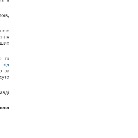
оїв,
чною
ення
нших
о та
 від
ю за
суто
авді
овою