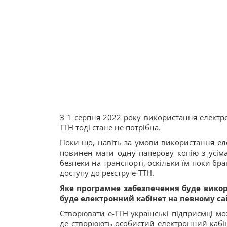
З 1 серпня 2022 року використання елект
ТТН тоді стане не потрібна.
Поки що, навіть за умови використання ел
повинен мати одну паперову копію з усіма
безпеки на транспорті, оскільки їм поки бр
доступу до реєстру е-ТТН.
Яке програмне забезпечення буде викор
буде електронний кабінет на певному са
Створювати е-ТТН українські підприємці м
де створюють особистий електронний кабіне