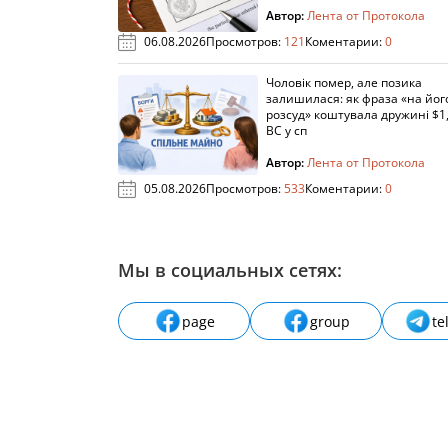
Автор:
Лента от Протокола
06.08.2026
Просмотров:
121
Коментарии:
0
Чоловік помер, але позика
залишилася: як фраза «на йог
розсуд» коштувала дружині $1,
ВС у сп
Автор:
Лента от Протокола
05.08.2026
Просмотров:
533
Коментарии:
0
Мы в социальных сетях:
page
group
te