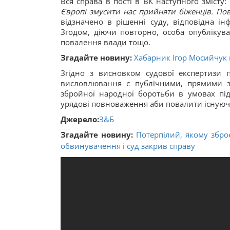
Вся справа в пості в ВК наступного змісту:
Європі змусити нас прийняти біженців. По
відзначено в рішенні суду, відповідна ін
Згодом, діючи повторно, особа опублікува
повалення влади тощо.
Згадайте новину:
Хабарник Ігор Мосийчук
Згідно з висновком судової експертизи
висловлювання є публічними, прямими за
збройної народної боротьби в умовах під
урядові повноваження аби повалити існуюч
Джерело:
З&Б
Згадайте новину:
Потерпілий, якому збро
обвинувачення і суд закрив справу