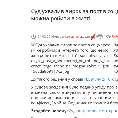
Суд ухвалив вирок за пост в соц
можна робити в житті
1
549
24.02.2016
Автор:
Автор не указан
0
За
к
Кр
чи
вл
«В
До такого рішення у справі
№591/442/16-к
су
У судове засідання було подано угоду про в
визнала свою винуватість у вчиненні з
призначив покарання із застосуванням ст.
конфіскації майна. Водночас системний бло
Згадайте новину:
Суд оштрафовал интернет