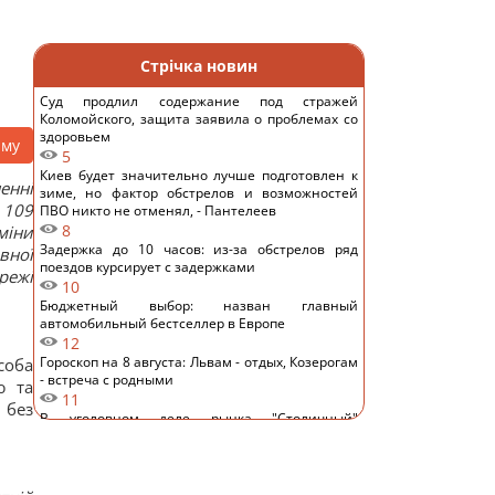
Стрічка новин
Суд продлил содержание под стражей
Коломойского, защита заявила о проблемах со
здоровьем
аму
5
Киев будет значительно лучше подготовлен к
енні
зиме, но фактор обстрелов и возможностей
 109
ПВО никто не отменял, - Пантелеев
8
міни
Задержка до 10 часов: из-за обстрелов ряд
вної
поездов курсирует с задержками
режі
10
Бюджетный выбор: назван главный
автомобильный бестселлер в Европе
12
Гороскоп на 8 августа: Львам - отдых, Козерогам
соба
- встреча с родными
ю та
11
 без
В уголовном деле рынка "Столичный"
материалами стали сообщения о поддержке
ВСУ, - СМИ
10
Навроцкий заявил о поддержке украинской