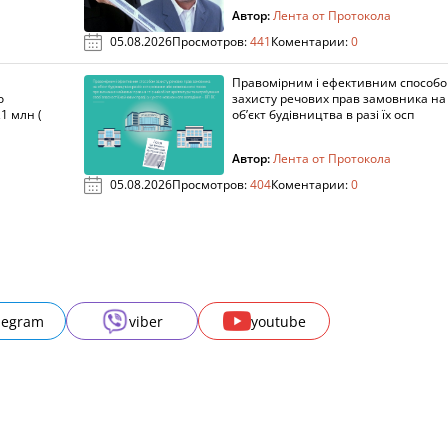
Автор:
Лента от Протокола
05.08.2026
Просмотров:
441
Коментарии:
0
Правомірним і ефективним способ
о
захисту речових прав замовника на
1 млн (
об’єкт будівництва в разі їх осп
Автор:
Лента от Протокола
05.08.2026
Просмотров:
404
Коментарии:
0
legram
viber
youtube