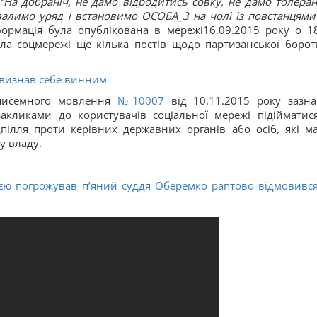
“На добраніч, не дамо відродитись совку, не дамо толеран
валимо уряд і встановимо ОСОБА_3 на чолі із повстанцями
формація була опублікована в мережі16.09.2015 року о 18
ла соцмережі ще кілька постів щодо партизанської борот
 визнав себе винним
 писемного мовлення
№10007
від 10.11.2015 року зазна
кликами до користувачів соціальної мережі підійматис
пілля проти керівних державних органів або осіб, які м
у владу.
єю погрожував п’яний суддя Оберемко раптово відмовився