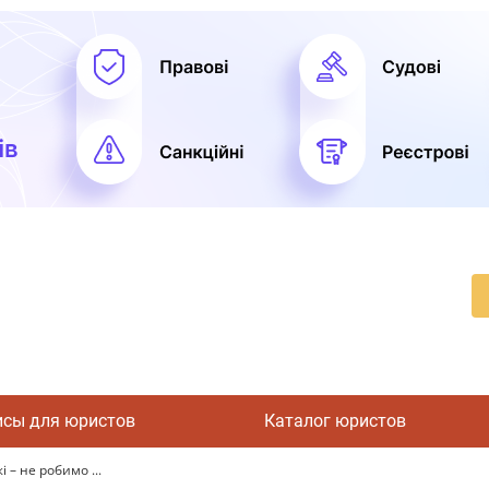
исы для юристов
Каталог юристов
 – не робимо ...