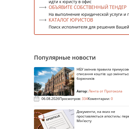
идти к юристу в офис
ОБЪЯВИТЕ СОБСТВЕННЫЙ ТЕНДЕР
На выполнение юридической услуги и 
КАТАЛОГ ЮРИСТОВ
Поиск исполнителя для решения Вашей
Популярные новости
НБУ змінив правила примусов
списання коштів: що змінитьс
боржників
Автор:
Лента от Протокола
06.08.2026
Просмотров:
334
Коментарии:
0
Документи, на яких не
проставляється апостиль: пере
Мін’юсту