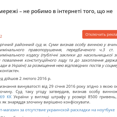
мережі – не робимо в інтернеті того, що не
Отключить рекл
2
річний районний суд м. Суми визнав особу винною у вчин
римінального правопорушення, передбаченого ч.3 ст.
имінального кодесу (публічні заклики до насильницької з
 повалення конституційного ладу та до захоплення держа
ади в Україні) за розміщення нею відповідних постів у соцме
контакте».
д дійшов 2 лютого 2016 р.
изнання винуватості від 29 січня 2016 року згідно з якою о
лочину. Суд таку угоду затвердив, визнав особу винно
69
КК
України у вигляді штрафу у розмірі 8500 гривень,
к як знаряддя злочину вирішено конфіскувати.
-магазин за отсутствие украинской раскладки на ноутбуке