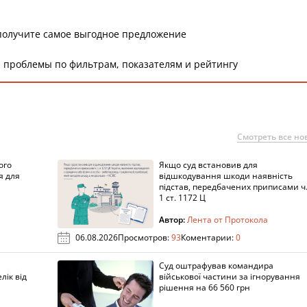
получите самое выгодное предложение
 проблемы по фильтрам, показателям и рейтингу
Смотреть все но
ого
Якщо суд встановив для
я для
відшкодування шкоди наявність
підстав, передбачених приписами ч
1 ст. 1172 Ц
Автор:
Лента от Протокола
06.08.2026
Просмотров:
93
Коментарии:
0
Суд оштрафував командира
лік від
військової частини за ігнорування
рішення на 66 560 грн