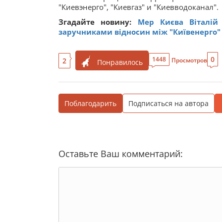
"Киевэнерго", "Киевгаз" и "Киевводоканал".
Згадайте новину:
Мер Києва Віталій
заручниками відносин між "Київенерго" 
0
1448
2
Просмотров
Понравилось
Поблагодарить
Подписаться на автора
Оставьте Ваш комментарий: