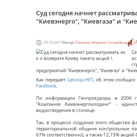
Суд сегодня начнет рассматрива
"Киевэнерго", "Киевгаза" и "Ки
02.10.2017
Автор:
Понзель Марина Генадіївна
2
Се
ис
с
предприятий "Киевэнерго", "Киевгаз" и "Ки
Как передает
Цензор.НЕТ
, об этом сообщи
Facebook
.
По информации Генпрокурора, в 2006 
"Компания Киевэнергохолдинг" - един
водоотведения в столице.
Так, в процессе создания этого общества 
территориальной общине контрольные пак
67% соответственно), а также 12,73% акций 