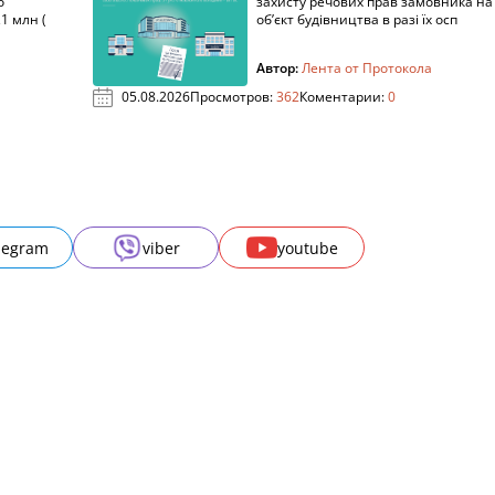
о
захисту речових прав замовника на
1 млн (
об’єкт будівництва в разі їх осп
Автор:
Лента от Протокола
05.08.2026
Просмотров:
362
Коментарии:
0
legram
viber
youtube