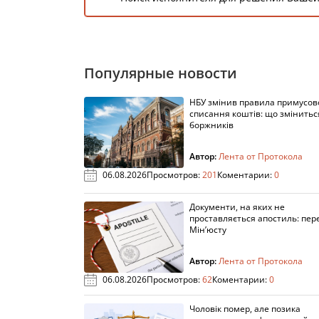
Популярные новости
НБУ змінив правила примусов
списання коштів: що змінитьс
боржників
Автор:
Лента от Протокола
06.08.2026
Просмотров:
201
Коментарии:
0
Документи, на яких не
проставляється апостиль: пере
Мін’юсту
Автор:
Лента от Протокола
06.08.2026
Просмотров:
62
Коментарии:
0
Чоловік помер, але позика