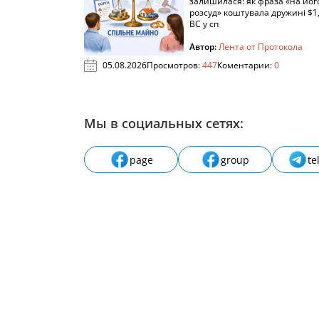
залишилася: як фраза «на йог
розсуд» коштувала дружині $1,
ВС у сп
Автор:
Лента от Протокола
05.08.2026
Просмотров:
447
Коментарии:
0
Мы в социальных сетях:
page
group
te