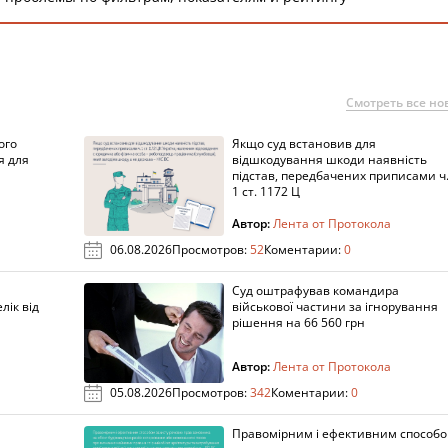
Смотреть все но
ого
Якщо суд встановив для
я для
відшкодування шкоди наявність
підстав, передбачених приписами ч
1 ст. 1172 Ц
Автор:
Лента от Протокола
06.08.2026
Просмотров:
52
Коментарии:
0
Суд оштрафував командира
лік від
військової частини за ігнорування
рішення на 66 560 грн
Автор:
Лента от Протокола
05.08.2026
Просмотров:
342
Коментарии:
0
Правомірним і ефективним способ