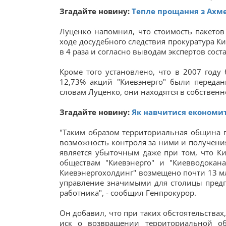
Згадайте новину:
Тепле прощання з Ахме
Луценко напомнил, что стоимость пакетов
ходе досудебного следствия прокуратура К
в 4 раза и согласно выводам экспертов сост
Кроме того установлено, что в 2007 году
12,73% акций "Киевэнерго" были передан
словам Луценко, они находятся в собствен
Згадайте новину:
Як навчитися економит
"Таким образом территориальная община п
возможность контроля за ними и получения
является убыточным даже при том, что Ки
обществам "Киевэнерго" и "Киевводокан
Киевэнергохолдинг" возмещено почти 13 мл
управление значимыми для столицы предп
работника", - сообщил Генпрокурор.
Он добавил, что при таких обстоятельствах
иск о возвращении территориальной о