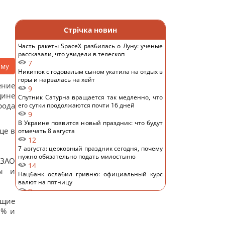
Стрічка новин
Часть ракеты SpaceX разбилась о Луну: ученые
рассказали, что увидели в телескоп
7
аму
Никитюк с годовалым сыном укатила на отдых в
горы и нарвалась на хейт
ение
9
щине
Спутник Сатурна вращается так медленно, что
ода
его сутки продолжаются почти 16 дней
9
В Украине появится новый праздник: что будут
це в
отмечать 8 августа
12
7 августа: церковный праздник сегодня, почему
нужно обязательно подать милостыню
 ЗАО
14
ды и
Нацбанк ослабил гривню: официальный курс
валют на пятницу
9
Россияне нанесли удары по Днепропетровской
ащие
области: погибли пять человек, много раненых
1% и
14