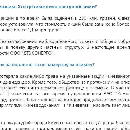
товим. Хто грітиме киян наступної зими?
 акций в то время была оценена в 230 млн. гривен. Одна
иева установила, что стоимость акций была занижена более
авляла более 1,1 млрд гривен.
 без согласования наблюдательного совета и общего собр
ы в пользу других частных структур. В настоящее время
ности ООО "ДТЭК ЭНЕРГО".
и на опаленні та не замерзнути взимку?
отеряла какие-либо права на указанные акции "Киевэнерг
 дивидендов. Кроме того, общество на протяжении многих
евсовет ежегодно возмещает разницу в тарифах. В частно
ал" фактически за все время существования ЗАО "Комп
рд гривен. Также, общество, которое продолжает осуществ
риятиями "Киевводоканал" и "Кииввгаз", насчитывает ли
, прокуратурой города Киева в интересах государства был п
бщине столицы принадлежащих ей пакетов акций общ