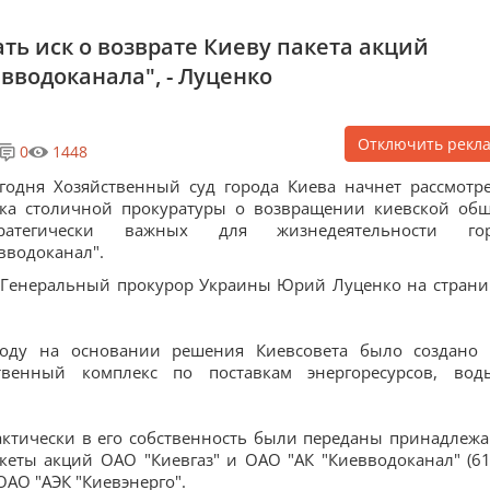
ть иск о возврате Киеву пакета акций
евводоканала", - Луценко
Отключить рекл
0
1448
годня Хозяйственный суд города Киева начнет рассмотр
ка столичной прокуратуры о возвращении киевской об
тратегически важных для жизнедеятельности гор
евводоканал".
л Генеральный прокурор Украины Юрий Луценко на страни
году на основании решения Киевсовета было создано
ственный комплекс по поставкам энергоресурсов, во
фактически в его собственность были переданы принадлеж
еты акций ОАО "Киевгаз" и ОАО "АК "Киевводоканал" (6
ОАО "АЭК "Киевэнерго".