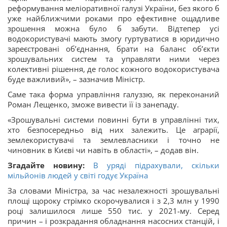
реформування меліоративної галузі України, без якого б
уже найближчими роками про ефективне ощадливе
зрошення можна було б забути. Відтепер усі
водокористувачі мають змогу гуртуватися в юридично
зареєстровані об’єднання, брати на баланс об’єкти
зрошувальних систем та управляти ними через
колективні рішення, де голос кожного водокористувача
буде важливий», – зазначив Міністр.
Саме така форма управління галуззю, як переконаний
Роман Лещенко, зможе вивести її із занепаду.
«Зрошувальні системи повинні бути в управлінні тих,
хто безпосередньо від них залежить. Це аграрії,
землекористувачі та землевласники і точно не
чиновник в Києві чи навіть в області», – додав він.
Згадайте новину:
В уряді підрахували, скільки
мільйонів людей у світі годує Україна
За словами Міністра, за час незалежності зрошувальні
площі щороку стрімко скорочувалися і з 2,3 млн у 1990
році залишилося лише 550 тис. у 2021-му. Серед
причин – і розкрадання обладнання насосних станцій, і