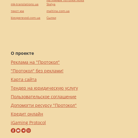
Натяжные потолки Nova
mk-translations.ua
Stelya
текст юа
maltina.com.ua
kievperevod.com.ua
Cылки
О проекте
Реклама на "Протокол"
"Протокол" без реклами!
Карта сайта
Тендер на юридическую услугу
Пользовательское соглашение
Допомогти ресурсу "Протокол"
Кредит онлайн
iGaming Protocol