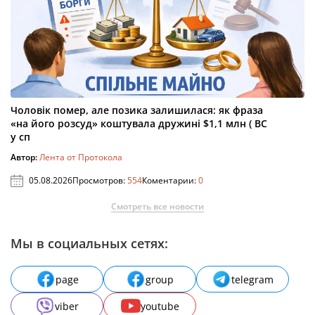
Чоловік помер, але позика залишилася: як фраза
«на його розсуд» коштувала дружині $1,1 млн ( ВС
у сп
Автор:
Лента от Протокола
05.08.2026
Просмотров:
554
Коментарии:
0
Смотреть все новости
Мы в социальных сетях:
page
group
telegram
viber
youtube