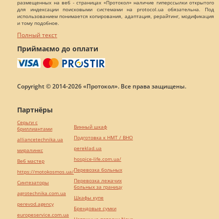
размещенных на веб - страницах «Протокол» наличие гиперссылки открытого
для индексации поисковыми системами на protocol.ua обязательна. Под
использованием понимается копирования, адаптация, рерайтинг, модификация
и тому подобное.
Полный текст
Приймаємо до оплати
Copyright © 2014-2026 «Протокол». Все права защищены.
Партнёры
Серьги с
Винный шкаф
бриллиантами
Подготовка к НМТ / ВНО
alliancetechnika.ua
pereklad.ua
миралинкс
hospice-life.com.ua/
Веб мастер
Перевозка больных
https://motokosmos.ua/
Перевозка лежачих
Синтезаторы
больных за границу
agrotechnika.com.ua
Шкафы купе
perevod.agency
Брендовые сумки
europeservice.com.ua