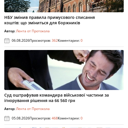
НБУ змінив правила примусового списання
коштів: що зміниться для боржників
Автор:
Лента от Протокола
06.08.2026
Просмотров:
362
Коментарии:
0
Суд оштрафував командира військової частини за
ігнорування рішення на 66 560 грн
Автор:
Лента от Протокола
05.08.2026
Просмотров:
468
Коментарии:
0