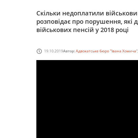
Скільки недоплатили військовим
розповідає про порушення, які
військових пенсій у 2018 році
19.10.2019
Автор:
Адвокатське бюро "Івана Хомича"