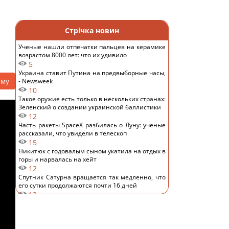
Стрічка новин
Ученые нашли отпечатки пальцев на керамике
возрастом 8000 лет: что их удивило
5
Украина ставит Путина на предвыборные часы,
аму
- Newsweek
10
Такое оружие есть только в нескольких странах:
Зеленский о создании украинской баллистики
12
Часть ракеты SpaceX разбилась о Луну: ученые
рассказали, что увидели в телескоп
15
Никитюк с годовалым сыном укатила на отдых в
горы и нарвалась на хейт
12
Спутник Сатурна вращается так медленно, что
его сутки продолжаются почти 16 дней
12
В Украине появится новый праздник: что будут
отмечать 8 августа
14