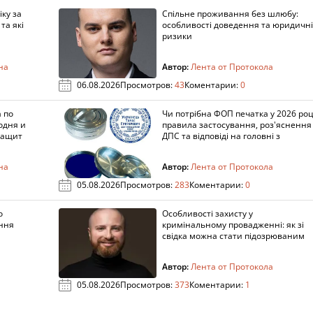
ку за
Спільне проживання без шлюбу:
та які
особливості доведення та юридичні
ризики
на
Автор:
Лента от Протокола
06.08.2026
Просмотров:
43
Коментарии:
0
 по
Чи потрібна ФОП печатка у 2026 роц
одня и
правила застосування, роз'яснення
защит
ДПС та відповіді на головні з
на
Автор:
Лента от Протокола
05.08.2026
Просмотров:
283
Коментарии:
0
о
Особливості захисту у
ення
кримінальному провадженні: як зі
свідка можна стати підозрюваним
Автор:
Лента от Протокола
05.08.2026
Просмотров:
373
Коментарии:
1