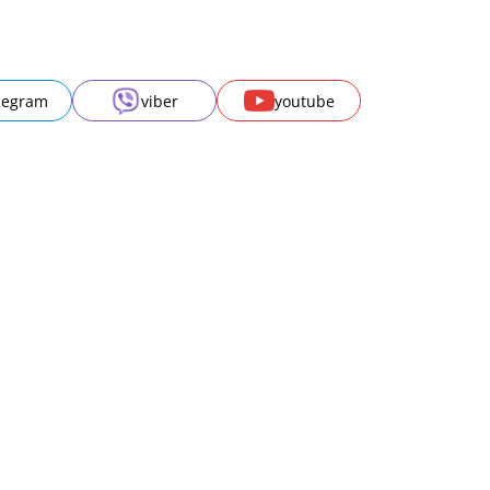
legram
viber
youtube