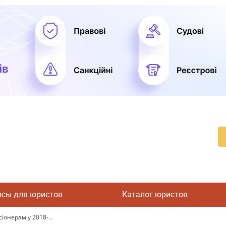
исы для юристов
Каталог юристов
онерам у 2018-...