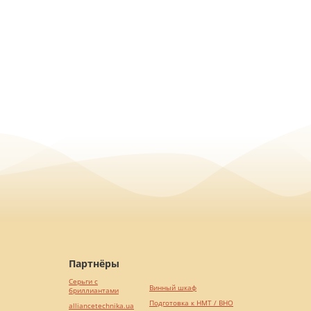
Партнёры
Серьги с
Винный шкаф
бриллиантами
Подготовка к НМТ / ВНО
alliancetechnika.ua