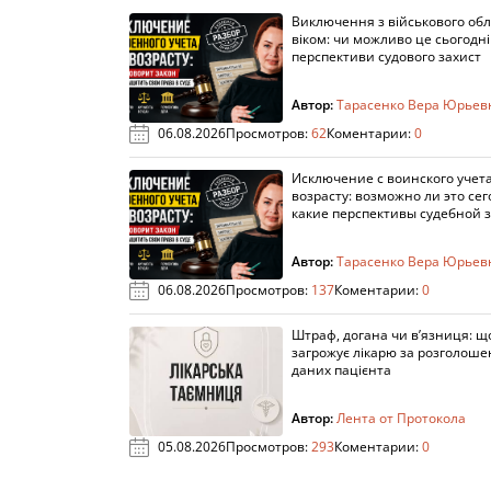
Виключення з військового облі
віком: чи можливо це сьогодні 
перспективи судового захист
Автор:
Тарасенко Вера Юрьев
06.08.2026
Просмотров:
62
Коментарии:
0
Исключение с воинского учета
возрасту: возможно ли это сег
какие перспективы судебной 
Автор:
Тарасенко Вера Юрьев
06.08.2026
Просмотров:
137
Коментарии:
0
Штраф, догана чи в’язниця: щ
загрожує лікарю за розголош
даних пацієнта
Автор:
Лента от Протокола
05.08.2026
Просмотров:
293
Коментарии:
0