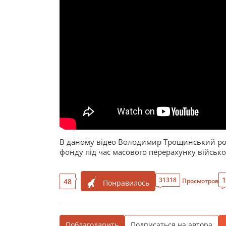
В даному відео Володимир Трощинський роз
фонду під час масового перерахунку військо
1
31318
48
Просмотров
Понравилось
Поблагодарить
Подписаться на автора