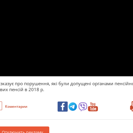
казує про порушення, які були допущені органами пенсійн
вих пенсій в 2018 р.
Коментарии
Отключить рекламу