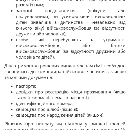
разом із ним;
законні представники (опікуни або
піклувальники) чи усиновлювачі неповнолітніх
дітей (інвалідів з дитинства – незалежно від
їхнього віку) військовослужбовця (за відсутності
дружини або чоловіка);
особи, які перебувають на утриманні
військовослужбовця, або батьки
військовослужбовця (за відсутності дружини або
чоловіка та дітей).
Для отримання грошових виплат членам сім'ї необхідно
звернутись до командира військової частини з заявою
та копіями документів:
паспорта;
довідки про реєстрацію місця проживання (якщо
такої інформації немає в паспорті);
ідентифікаційного номера;
свідоцтва про шлюб (якщо є);
свідоцтва про народження дітей (якщо є).
Рішення про виплату чи відмову у виплаті грошей
командир військової частини має ухвалити протягом 15