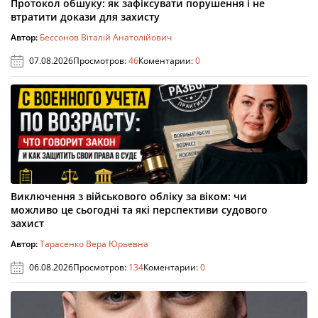
Протокол обшуку: як зафіксувати порушення і не
втратити докази для захисту
Автор:
Бессонов Віталій Анатолійович
07.08.2026
Просмотров:
46
Коментарии:
0
Виключення з військового обліку за віком: чи
можливо це сьогодні та які перспективи судового
захист
Автор:
Тарасенко Вера Юрьевна
06.08.2026
Просмотров:
134
Коментарии:
0