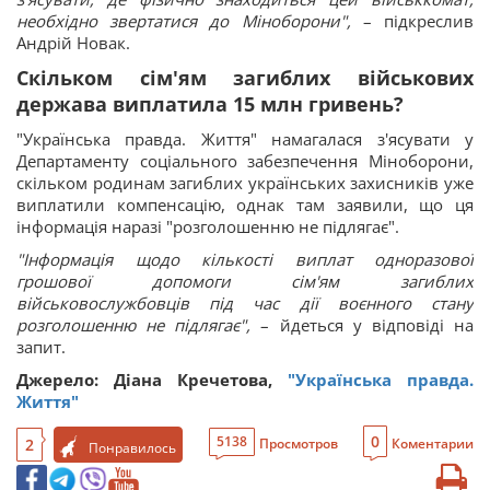
необхідно звертатися до Міноборони",
– підкреслив
Андрій Новак.
Скільком сім'ям загиблих військових
держава виплатила 15 млн гривень?
"Українська правда. Життя" намагалася з'ясувати у
Департаменту соціального забезпечення Міноборони,
скільком родинам загиблих українських захисників уже
виплатили компенсацію, однак там заявили, що ця
інформація наразі "розголошенню не підлягає".
"Інформація щодо кількості виплат одноразової
грошової допомоги сім'ям загиблих
військовослужбовців під час дії воєнного стану
розголошенню не підлягає",
– йдеться у відповіді на
запит.
Джерело: Діана Кречетова,
"Українська правда.
Життя"
0
5138
2
Просмотров
Коментарии
Понравилось