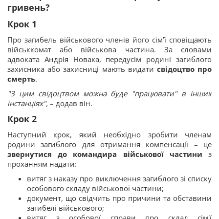
гривень?
Крок 1
Про загибель військового членів його сім’ї сповіщають
військкомат або військова частина. За словами
адвоката Андрія Новака, передусім родині загиблого
захисника або захисниці мають видати
свідоцтво про
смерть
.
"З цим свідоцтвом можна буде "працювати" в інших
інстанціях",
– додав він.
Крок 2
Наступний крок, який необхідно зробити членам
родини загиблого для отримання компенсації – це
звернутися до командира військової частини
з
проханням надати:
витяг з наказу про виключення загиблого зі списку
особового складу військової частини;
документ, що свідчить про причини та обставини
загибелі військового;
витяг з особової справи про склад сім'ї