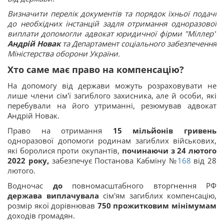
Визначити перелік документів та порядок їхньої подачі
до необхідних інстанцій задля отримання одноразової
виплати допомогли адвокат юридичної фірми "Міллер"
Андрій Новак
та Департамент соціального забезпечення
Міністерства оборони України.
Хто саме має право на компенсацію?
На допомогу від держави можуть розраховувати не
лише члени сім'ї загиблого захисника, але й особи, які
перебували на його утриманні, резюмував адвокат
Андрій Новак.
Право на отримання
15 мільйонів гривень
одноразової допомоги родинам загиблих військових,
які боролися проти окупантів,
починаючи з 24 лютого
2022 року,
забезпечує Постанова Кабміну №
168
від 28
лютого.
Водночас
до
повномасштабного вторгнення РФ
держава виплачувала
сім'ям загиблих компенсацію,
розмір якої дорівнював
750 прожитковим мінімумам
доходів громадян.