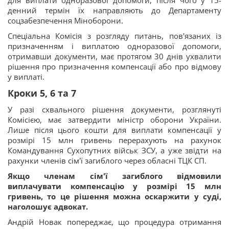
для виплати одноразової допомоги, після чого у 15-
денний термін їх направляють до Департаменту
соцзабезпечення Міноборони.
Спеціальна Комісія з розгляду питань, пов'язаних із
призначенням і виплатою одноразової допомоги,
отримавши документи, має протягом 30 днів ухвалити
рішення про призначення компенсації або про відмову
у виплаті.
Кроки 5, 6 та 7
У разі схвального рішення документи, розглянуті
Комісією, має затвердити міністр оборони України.
Лише після цього кошти для виплати компенсації у
розмірі 15 млн гривень перерахують на рахунок
Командування Сухопутних військ ЗСУ, а уже звідти на
рахунки членів сім'ї загиблого через обласні ТЦК СП.
Якщо членам сім'ї загиблого відмовили
виплачувати компенсацію у розмірі 15 млн
гривень, то це рішення можна оскаржити у суді,
наголошує адвокат.
Андрій Новак попереджає, що процедура отримання