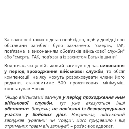
За наявності таких підстав необхідно, щоб у довідці про
обставини загибелі було зазначено: "смерть, ТАК,
пов'язана із виконанням обов'язків військової служби"
або "смерть, ТАК, пов'язана із захистом Батьківщини".
Водночас, якщо військовий загинув під час
виконання
у період проходження військової служби
, то обсяг
компенсації, на яку можуть розраховувати члени його
родини, становитиме 500 прожиткових мінімумів,
констатував Новак.
"Якщо військовий загинув
у період проходження ним
військової служби
, тут уже вказуються інші
обставини
. Зокрема,
не пов'язані із безпосередньою
участю у бойових діях
. Наприклад, військовий
заряджав "урагани" чи "гради", його придавило і від
отриманих травм він загинув",
– роз’яснює адвокат.