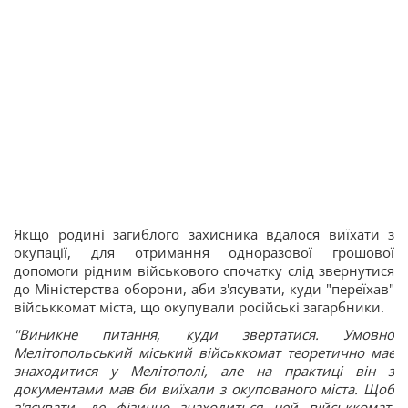
Якщо родині загиблого захисника вдалося виїхати з
окупації, для отримання одноразової грошової
допомоги рідним військового спочатку слід звернутися
до Міністерства оборони, аби з'ясувати, куди "переїхав"
військкомат міста, що окупували російські загарбники.
"Виникне питання, куди звертатися. Умовно
Мелітопольський міський військкомат теоретично має
знаходитися у Мелітополі, але на практиці він з
документами мав би виїхали з окупованого міста. Щоб
з'ясувати, де фізично знаходиться цей військкомат,