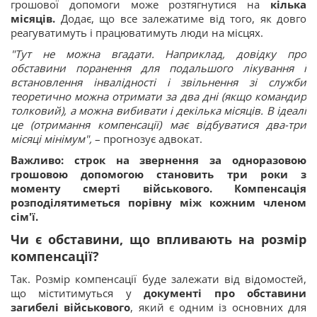
грошової допомоги може розтягнутися на
кілька
місяців.
Додає, що все залежатиме від того, як довго
реагуватимуть і працюватимуть люди на місцях.
"Тут не можна вгадати. Наприклад, довідку про
обставини поранення для подальшого лікування і
встановлення інвалідності і звільнення зі служби
теоретично можна отримати за два дні (якщо командир
толковий), а можна вибивати і декілька місяців. В ідеалі
це (отримання компенсації) має відбуватися два-три
місяці мінімум",
– прогнозує адвокат.
Важливо: строк на звернення за одноразовою
грошовою допомогою становить три роки з
моменту смерті військового. Компенсація
розподілятиметься порівну між кожним членом
сім'ї.
Чи є обставини, що впливають на розмір
компенсації?
Так. Розмір компенсації буде залежати від відомостей,
що міститимуться у
документі про обставини
загибелі військового
, який є одним із основних для