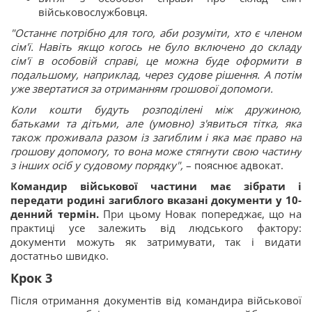
військовослужбовця.
"Останнє потрібно для того, аби розуміти, хто є членом
сім'ї. Навіть якщо когось не було включено до складу
сім'ї в особовій справі, це можна буде оформити в
подальшому, наприклад, через судове рішення. А потім
уже звертатися за отриманням грошової допомоги.
Коли кошти будуть розподілені між дружиною,
батьками та дітьми, але (умовно) з'явиться тітка, яка
також проживала разом із загиблим і яка має право на
грошову допомогу, то вона може стягнути свою частину
з інших осіб у судовому порядку",
– пояснює адвокат.
Командир військової частини має зібрати і
передати родині загиблого вказані документи у 10-
денний термін.
При цьому Новак попереджає, що на
практиці усе залежить від людського фактору:
документи можуть як затримувати, так і видати
достатньо швидко.
Крок 3
Після отримання документів від командира військової