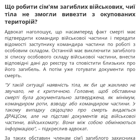
Що робити сім'ям загиблих військових, чиї
тіла не змогли вивезти з окупованих
територій?
Адвокат наголошує, що насамперед факт смерті має
підтвердити командир військової частини і передати
відомості заступнику командира частини по роботі з
особовим складом. Останній має виключити загиблого
зі списку особового складу військової частини, внести
відповідні дані до реєстру та сповістити близьких про
його загибель. А потім уже готувати документи про
смерть.
"У такій ситуації наявність тіла, як би це жахливо не
звучало, не є критичною. Головне, щоб обставина
смерті була документально затверджена, як мінімум,
командиром роти, взводу або командиром частини. У
такому випадку свідоцтво про смерть видається
ДРАЦСом, але на підставі документів від військової
частини, військкомату.
Вони між собою обмінюються
інформацією",
– підкреслив адвокат.
За таких обставин членам сім'ї загиблого захисника