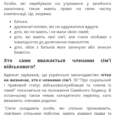
Особи, які перебували на утриманні у загиблого
захисника, також мають право на свою частку
компенсації. Це, зокрема:
батьки,
дружина/чоловік, які не одружилися вдруге;
діти, які не мають і не мали своїх сімей;
діти, які мають свої сім’ї, але стали особами з
інвалідністю до досягнення повноліття;
діти, обоє з батьків яких загинули або зникли
безвісти.
Хто саме вважається членами сім'ї
військового?
Адвокат зауважив, що українське законодавство
чітко
не визначає, хто є членами сім'ї
. ЗУ "Про соціальний
і правовий статус військовослужбовців та членів їх
сімей" посилається на положення Сімейного Кодексу. В
останньому також немає конкретного переліку, кого
вважають членами родини:
"Сім'ю складають особи, які спільно проживають,
пов'язані спільним побутом, мають взаємні права та