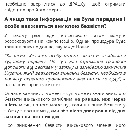
необхідно звернутися до ДРАЦСу, щоб отримати
свідоцтво про його смерть.
А якщо така інформація не була передана і
особа вважається зниклою безвісти?
У такому разі рідні військового також можуть
розраховувати на компенсацію. Однак процедура буде
тривати значно довше, зауважує Новак.
"За таких обставин особу можуть визнати загиблою у
судовому порядку. По суті для отримання грошової
допомоги від держави у зв'язку із загибеллю захисника
України, який вважається зниклим безвісти, необхідно в
порядку окремого провадження звертатися до суду",
–
наголошує правозахисник.
Однак є важливий момент – суд може визнати зниклого
безвісти військового загиблим
не раніше, ніж через
шість
місяців з того моменту, коли він зник безвісти у
зв'язку з воєнними діями або
після двох років від дня
закінчення воєнних дій
.
Про зникнення безвісти військового членів його