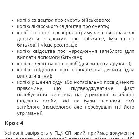
копію свідоцтва про смерть військового;
копію лікарського свідоцтва про смерть;
копії сторінок паспорта отримувача одноразової
допомоги з даними про прізвище, ім'я та по
батькові і місце реєстрації;
копію свідоцтва про народження загиблого (для
виплати допомоги батькам);
копію свідоцтва про шлюб (для виплати дружині);
копію свідоцтва про народження дитини (для
виплати дітям);
копію рішення суду або нотаріально посвідченого
правочину, що підтверджуватиме факт
перебування заявника на утриманні загиблого
(надають особи, які не були членами сім’ї
загиблого (померлого), але перебували на його
утриманні).
Крок 4
Усі копії завіряють у ТЦК СП, який приймає документи