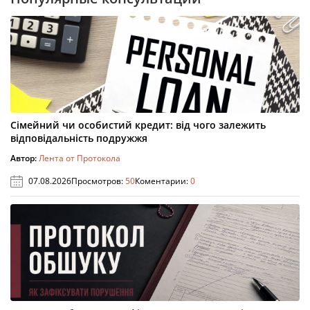
Сімейний чи особистий кредит: від чого залежить
відповідальність подружжя
Автор:
Лента от Протокола
07.08.2026
Просмотров:
50
Коментарии:
0