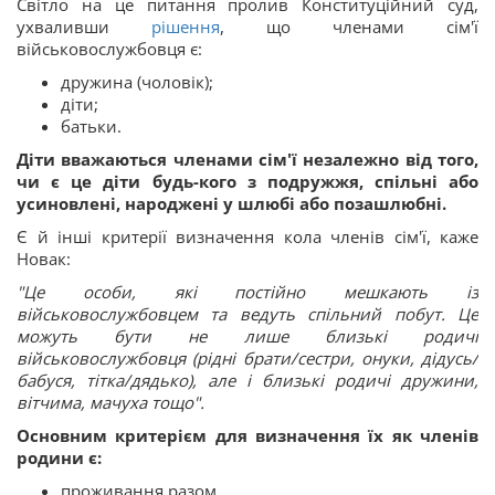
Світло на це питання пролив Конституційний суд,
ухваливши
рішення
, що членами сім'ї
військовослужбовця є:
дружина (чоловік);
діти;
батьки.
Діти вважаються членами сім'ї незалежно від того,
чи є це діти будь-кого з подружжя, спільні або
усиновлені, народжені у шлюбі або позашлюбні.
Є й інші критерії визначення кола членів сім'ї, каже
Новак:
"Це особи, які постійно мешкають із
військовослужбовцем та ведуть спільний побут. Це
можуть бути не лише близькі родичі
військовослужбовця (рідні брати/сестри, онуки, дідусь/
бабуся, тітка/дядько), але і близькі родичі дружини,
вітчима, мачуха тощо".
Основним критерієм для визначення їх як членів
родини є:
проживання разом,