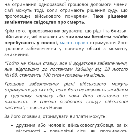
на отримання одноразової грошової допомоги члени
сім'ї можуть тоді, коли отримають рішення суду, що
проголошує військового померлим.
Таке рішення
замінятиме свідоцтво про смерть.
Крім того, правозахисник зауважив, що рідні та близькі
військових, які вважаються
зниклими безвісти та/або
перебувають у полоні,
мають право
отримувати його
грошове забезпечення у повному обсязі з моменту
зникнення.
"Тобто не тільки ставку, але й додаткове забезпечення,
яке, відповідно до постанови Кабміну від 28 лютого
№168, становить 100 тисяч гривень на місяць.
Грошове забезпечення рідні військового можуть
отримувати до тих пір, поки його не визнають загиблим
у судовому порядку або поки його остаточно не
виключать зі списків особового складу військової
частини",
– пояснив Новак.
За його словами, отримувати виплати можуть:
дружина або чоловік військовослужбовця, за їх
відсутності – повнолітні діти, які проживають