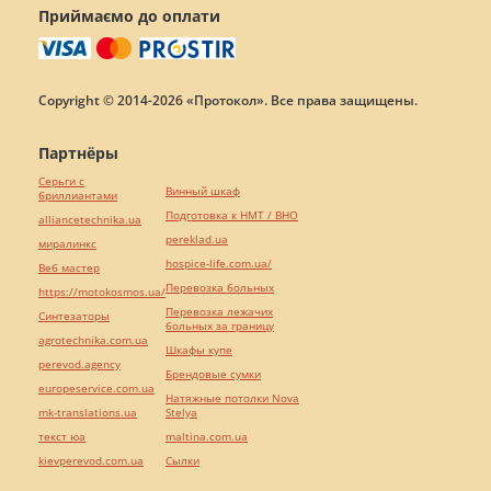
Приймаємо до оплати
Copyright © 2014-2026 «Протокол». Все права защищены.
Партнёры
Серьги с
Винный шкаф
бриллиантами
Подготовка к НМТ / ВНО
alliancetechnika.ua
pereklad.ua
миралинкс
hospice-life.com.ua/
Веб мастер
Перевозка больных
https://motokosmos.ua/
Перевозка лежачих
Синтезаторы
больных за границу
agrotechnika.com.ua
Шкафы купе
perevod.agency
Брендовые сумки
europeservice.com.ua
Натяжные потолки Nova
mk-translations.ua
Stelya
текст юа
maltina.com.ua
kievperevod.com.ua
Cылки