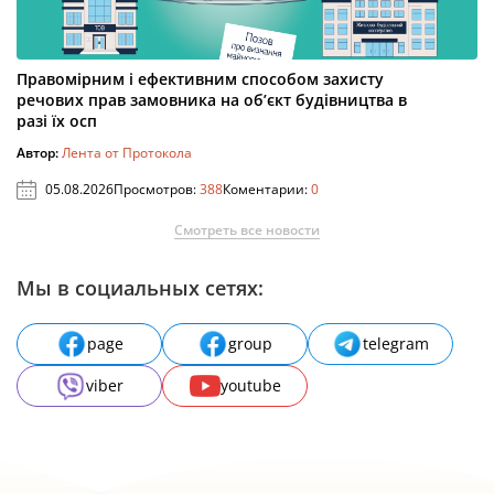
Правомірним і ефективним способом захисту
речових прав замовника на об’єкт будівництва в
разі їх осп
Автор:
Лента от Протокола
05.08.2026
Просмотров:
388
Коментарии:
0
Смотреть все новости
Мы в социальных сетях:
page
group
telegram
viber
youtube