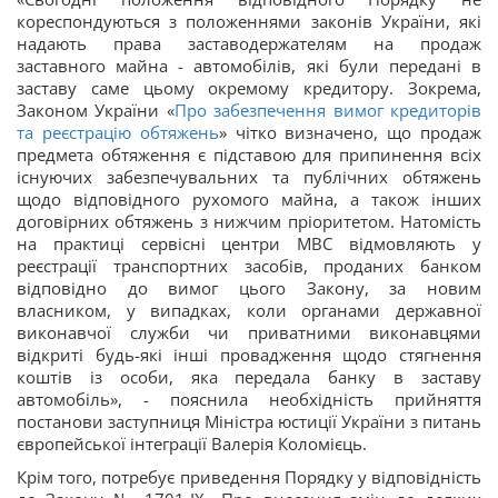
кореспондуються з положеннями законів України, які
надають права заставодержателям на продаж
заставного майна - автомобілів, які були передані в
заставу саме цьому окремому кредитору. Зокрема,
Законом України «
Про забезпечення вимог кредиторів
та реєстрацію обтяжень
» чітко визначено, що продаж
предмета обтяження є підставою для припинення всіх
існуючих забезпечувальних та публічних обтяжень
щодо відповідного рухомого майна, а також інших
договірних обтяжень з нижчим пріоритетом. Натомість
на практиці сервісні центри МВС відмовляють у
реєстрації транспортних засобів, проданих банком
відповідно до вимог цього Закону, за новим
власником, у випадках, коли органами державної
виконавчої служби чи приватними виконавцями
відкриті будь-які інші провадження щодо стягнення
коштів із особи, яка передала банку в заставу
автомобіль», - пояснила необхідність прийняття
постанови заступниця Міністра юстиції України з питань
європейської інтеграції Валерія Коломієць.
Крім того, потребує приведення Порядку у відповідність