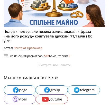
Чоловік помер, але позика залишилася: як фраза
«на його розсуд» коштувала дружині $1,1 млн ( ВС
у сп
Автор:
Лента от Протокола
05.08.2026
Просмотров:
546
Коментарии:
0
Смотреть все новости
Мы в социальных сетях:
page
group
telegram
viber
youtube