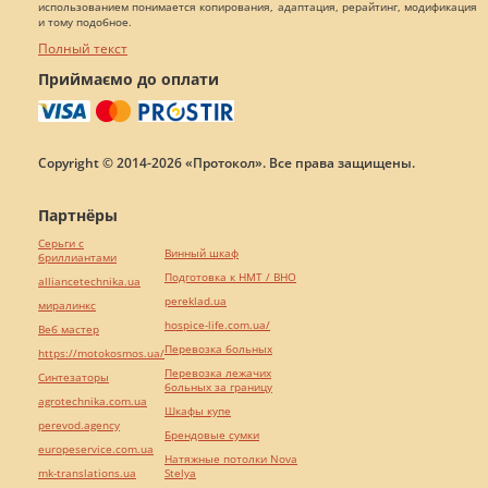
использованием понимается копирования, адаптация, рерайтинг, модификация
и тому подобное.
Полный текст
Приймаємо до оплати
Copyright © 2014-2026 «Протокол». Все права защищены.
Партнёры
Серьги с
Винный шкаф
бриллиантами
Подготовка к НМТ / ВНО
alliancetechnika.ua
pereklad.ua
миралинкс
hospice-life.com.ua/
Веб мастер
Перевозка больных
https://motokosmos.ua/
Перевозка лежачих
Синтезаторы
больных за границу
agrotechnika.com.ua
Шкафы купе
perevod.agency
Брендовые сумки
europeservice.com.ua
Натяжные потолки Nova
mk-translations.ua
Stelya