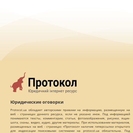
Юридические оговорки
Protocol.ua обладает авторскими правами на информацию, размещенную на
веб - страницах данного ресурса, если не указано иное. Под информацией
понимаются тексты, комментарии, статьи, фотоизображения, рисунки, ящик-
шота, сканы, видео, аудио, другие материалы. При использовании материалов,
размещенных на веб - страницах «Протокол» наличие гиперссылки открытого
для индексации поисковыми системами на protocol.ua обязательна. Под