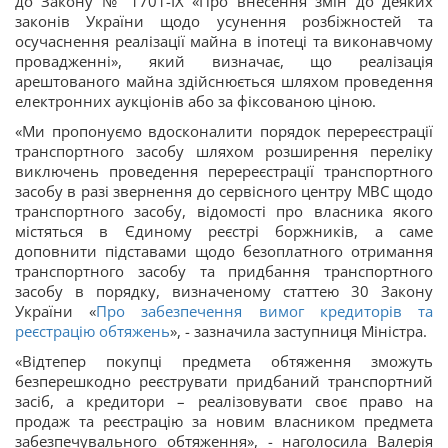
до Закону № 1701-IX «Про внесення змін до деяких
законів України щодо усунення розбіжностей та
осучаснення реалізації майна в іпотеці та виконавчому
провадженні», який визначає, що реалізація
арештованого майна здійснюється шляхом проведення
електронних аукціонів або за фіксованою ціною.
«Ми пропонуємо вдосконалити порядок перереєстрації
транспортного засобу шляхом розширення переліку
виключень проведення перереєстрації транспортного
засобу в разі звернення до сервісного центру МВС щодо
транспортного засобу, відомості про власника якого
містяться в Єдиному реєстрі боржників, а саме
доповнити підставами щодо безоплатного отримання
транспортного засобу та придбання транспортного
засобу в порядку, визначеному статтею 30 Закону
України «
Про забезпечення вимог кредиторів та
реєстрацію обтяжень
», - зазначила заступниця Міністра.
«Відтепер покупці предмета обтяження зможуть
безперешкодно реєструвати придбаний транспортний
засіб, а кредитори – реалізовувати своє право на
продаж та реєстрацію за новим власником предмета
забезпечувального обтяження», - наголосила Валерія