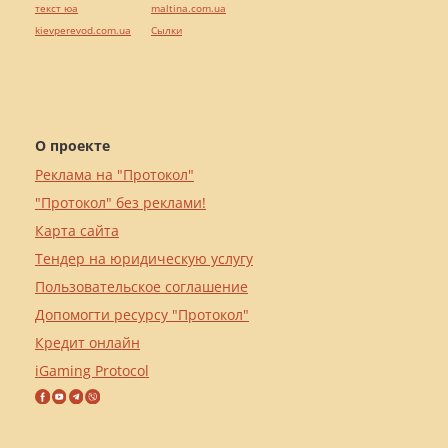
текст юа
maltina.com.ua
kievperevod.com.ua
Cылки
О проекте
Реклама на "Протокол"
"Протокол" без реклами!
Карта сайта
Тендер на юридическую услугу
Пользовательское соглашение
Допомогти ресурсу "Протокол"
Кредит онлайн
iGaming Protocol