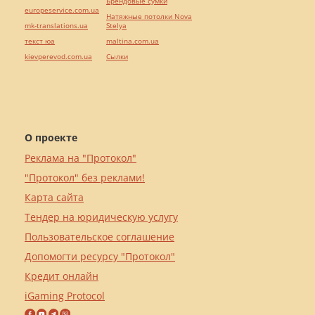
Брендовые сумки
europeservice.com.ua
Натяжные потолки Nova
mk-translations.ua
Stelya
текст юа
maltina.com.ua
kievperevod.com.ua
Cылки
О проекте
Реклама на "Протокол"
"Протокол" без реклами!
Карта сайта
Тендер на юридическую услугу
Пользовательское соглашение
Допомогти ресурсу "Протокол"
Кредит онлайн
iGaming Protocol