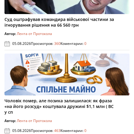
Суд оштрафував командира військової частини за
ігнорування рішення на 66 560 грн
Автор:
Лента от Протокола
05.08.2026
Просмотров:
360
Коментарии:
0
Чоловік помер, але позика залишилася: як фраза
«на його розсуд» коштувала дружині $1,1 млн ( ВС
у сп
Автор:
Лента от Протокола
05.08.2026
Просмотров:
463
Коментарии:
0