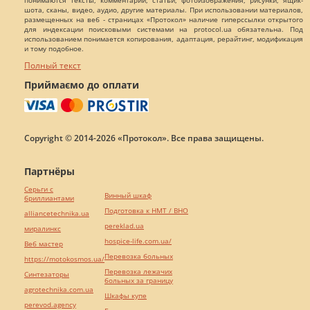
понимаются тексты, комментарии, статьи, фотоизображения, рисунки, ящик-
шота, сканы, видео, аудио, другие материалы. При использовании материалов,
размещенных на веб - страницах «Протокол» наличие гиперссылки открытого
для индексации поисковыми системами на protocol.ua обязательна. Под
использованием понимается копирования, адаптация, рерайтинг, модификация
и тому подобное.
Полный текст
Приймаємо до оплати
Copyright © 2014-2026 «Протокол». Все права защищены.
Партнёры
Серьги с
Винный шкаф
бриллиантами
Подготовка к НМТ / ВНО
alliancetechnika.ua
pereklad.ua
миралинкс
hospice-life.com.ua/
Веб мастер
Перевозка больных
https://motokosmos.ua/
Перевозка лежачих
Синтезаторы
больных за границу
agrotechnika.com.ua
Шкафы купе
perevod.agency