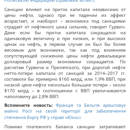
Російською Федерацією (правовий аспект)
Санкции влияют на приток капитала независимо от
цены нефти, однако при ее падении их эффект
возрастает, и наоборот – экономика под санкциями
страдает от нефтяного шока сильнее, говорит Гурвич.
Даже если бы приток капитала сокращался на
одинаковую величину и при низких, и при высоких
ценах на нефть, в первом случае он был бы более
весомым для экономики, так как под влиянием
сопутствующей снижению цены нефти девальвации
долларовый размер экономики сокращается. По
расчетам Гурвича и Прилепского, при дорогой нефти
нетто-потери капитала от санкций за 2014–2017 гг.
составили бы примерно $160 млрд, или 1,9% ВВП, при
низкой цене нефти несколько большие потери – около
$170 млрд – в соотношении с ВВП увеличиваются
наполовину до 2,8% ВВП.
Вспомните новость:
Франція та Бельгія арештовує
майно Росії на своїй території для забезпечення
стягнення боргу РФ у справі «Юкос»
Помимо платежного баланса санкции затрагивают