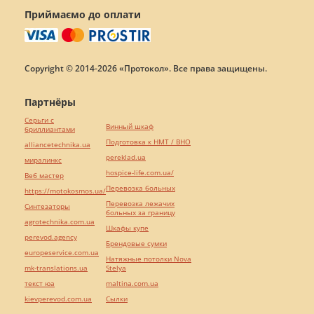
Приймаємо до оплати
Copyright © 2014-2026 «Протокол». Все права защищены.
Партнёры
Серьги с
Винный шкаф
бриллиантами
Подготовка к НМТ / ВНО
alliancetechnika.ua
pereklad.ua
миралинкс
hospice-life.com.ua/
Веб мастер
Перевозка больных
https://motokosmos.ua/
Перевозка лежачих
Синтезаторы
больных за границу
agrotechnika.com.ua
Шкафы купе
perevod.agency
Брендовые сумки
europeservice.com.ua
Натяжные потолки Nova
mk-translations.ua
Stelya
текст юа
maltina.com.ua
kievperevod.com.ua
Cылки