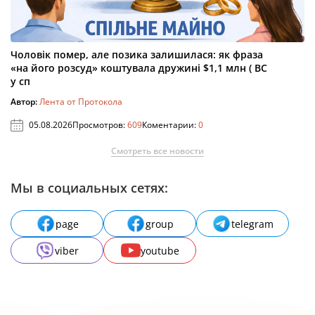
Чоловік помер, але позика залишилася: як фраза
«на його розсуд» коштувала дружині $1,1 млн ( ВС
у сп
Автор:
Лента от Протокола
05.08.2026
Просмотров:
609
Коментарии:
0
Смотреть все новости
Мы в социальных сетях:
page
group
telegram
viber
youtube