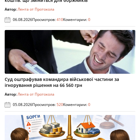
коштів: що зміниться для боржників
Автор:
Лента от Протокола
06.08.2026
Просмотров:
410
Коментарии:
0
Суд оштрафував командира військової частини за
ігнорування рішення на 66 560 грн
Автор:
Лента от Протокола
05.08.2026
Просмотров:
520
Коментарии:
0