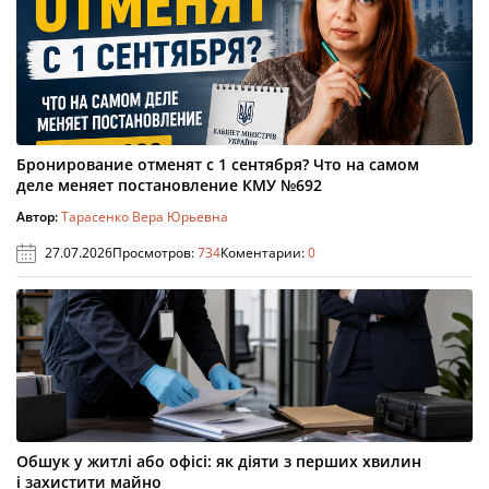
Бронирование отменят с 1 сентября? Что на самом
деле меняет постановление КМУ №692
Автор:
Тарасенко Вера Юрьевна
27.07.2026
Просмотров:
734
Коментарии:
0
Обшук у житлі або офісі: як діяти з перших хвилин
і захистити майно