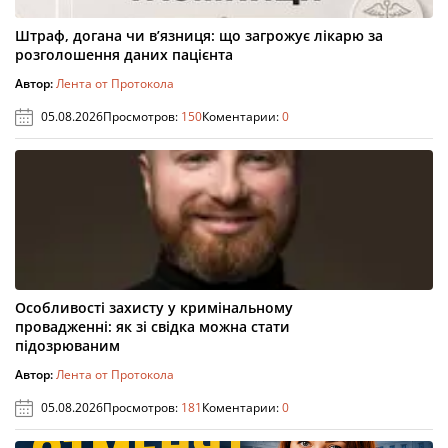
Штраф, догана чи в’язниця: що загрожує лікарю за
розголошення даних пацієнта
Автор:
Лента от Протокола
05.08.2026
Просмотров:
150
Коментарии:
0
Особливості захисту у кримінальному
провадженні: як зі свідка можна стати
підозрюваним
Автор:
Лента от Протокола
05.08.2026
Просмотров:
181
Коментарии:
0