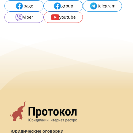
page
group
telegram
viber
youtube
Юридические оговорки