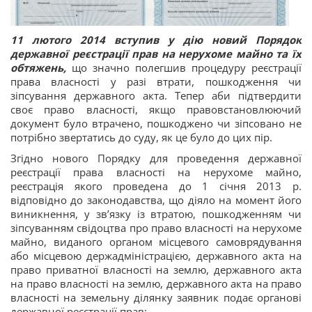
11 лютого 2014 вступив у дію новий Порядок
державної реєстрації прав на нерухоме майно та їх
обтяжень,
що значно полегшив процедуру реєстрації
права власності у разі втрати, пошкодження чи
зіпсування державного акта. Тепер аби підтвердити
своє право власності, якщо правовстановлюючий
документ було втрачено, пошкоджено чи зіпсовано не
потрібно звертатись до суду, як це було до цих пір.
Згідно нового Порядку для проведення державної
реєстрації права власності на нерухоме майно,
реєстрація якого проведена до 1 січня 2013 р.
відповідно до законодавства, що діяло на момент його
виникнення, у зв’язку із втратою, пошкодженням чи
зіпсуванням свідоцтва про право власності на нерухоме
майно, виданого органом місцевого самоврядування
або місцевою держадміністрацією, державного акта на
право приватної власності на землю, державного акта
на право власності на землю, державного акта на право
власності на земельну ділянку заявник подає органові
державної реєстрації прав: