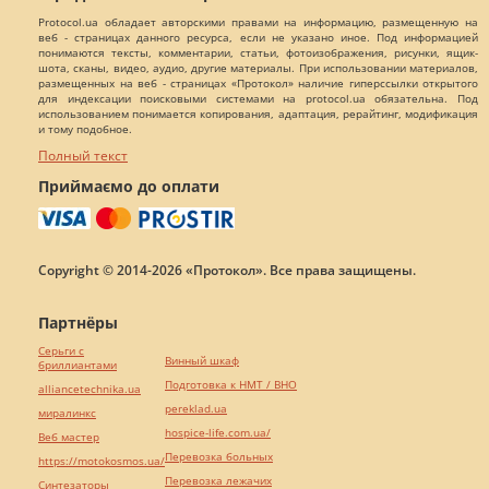
Protocol.ua обладает авторскими правами на информацию, размещенную на
веб - страницах данного ресурса, если не указано иное. Под информацией
понимаются тексты, комментарии, статьи, фотоизображения, рисунки, ящик-
шота, сканы, видео, аудио, другие материалы. При использовании материалов,
размещенных на веб - страницах «Протокол» наличие гиперссылки открытого
для индексации поисковыми системами на protocol.ua обязательна. Под
использованием понимается копирования, адаптация, рерайтинг, модификация
и тому подобное.
Полный текст
Приймаємо до оплати
Copyright © 2014-2026 «Протокол». Все права защищены.
Партнёры
Серьги с
Винный шкаф
бриллиантами
Подготовка к НМТ / ВНО
alliancetechnika.ua
pereklad.ua
миралинкс
hospice-life.com.ua/
Веб мастер
Перевозка больных
https://motokosmos.ua/
Перевозка лежачих
Синтезаторы