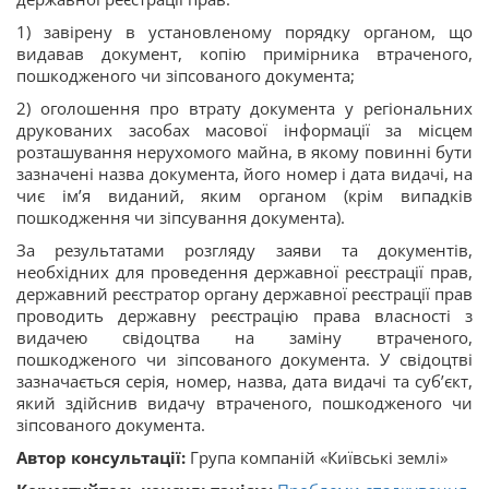
1) завірену в установленому порядку органом, що
видавав документ, копію примірника втраченого,
пошкодженого чи зіпсованого документа;
2) оголошення про втрату документа у регіональних
друкованих засобах масової інформації за місцем
розташування нерухомого майна, в якому повинні бути
зазначені назва документа, його номер і дата видачі, на
чиє ім’я виданий, яким органом (крім випадків
пошкодження чи зіпсування документа).
За результатами розгляду заяви та документів,
необхідних для проведення державної реєстрації прав,
державний реєстратор органу державної реєстрації прав
проводить державну реєстрацію права власності з
видачею свідоцтва на заміну втраченого,
пошкодженого чи зіпсованого документа. У свідоцтві
зазначається серія, номер, назва, дата видачі та суб’єкт,
який здійснив видачу втраченого, пошкодженого чи
зіпсованого документа.
Автор
консультації:
Група компаній «Київські землі»