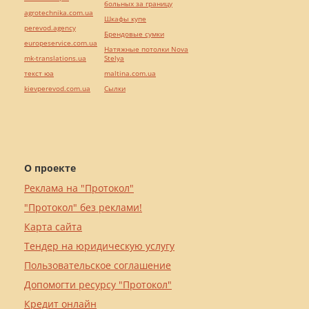
больных за границу
agrotechnika.com.ua
Шкафы купе
perevod.agency
Брендовые сумки
europeservice.com.ua
Натяжные потолки Nova
mk-translations.ua
Stelya
текст юа
maltina.com.ua
kievperevod.com.ua
Cылки
О проекте
Реклама на "Протокол"
"Протокол" без реклами!
Карта сайта
Тендер на юридическую услугу
Пользовательское соглашение
Допомогти ресурсу "Протокол"
Кредит онлайн