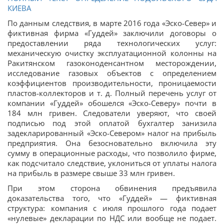
КИЕВА
По данным следствия, в марте 2016 года «Эско-Север» и
фиктивная фирма «Гуддей» заключили договоры о
предоставлении ряда технологических услуг:
механическую очистку эксплуатационной колонны на
Ракитянском газоконоденсантном месторождении,
исследование газовых объектов с определением
коэффициентов производительности, проницаемости
пластов-коллекторов и т. д. Полный перечень услуг от
компании «Гуддей» обошелся «Эско-Северу» почти в
184 млн гривен. Следователи уверяют, что своей
подписью под этой оплатой бухгалтер занизила
задекларированный «Эско-Севером» налог на прибыль
предприятия. Она безосновательно включила эту
сумму в операционные расходы, что позволило фирме,
как подсчитало следствие, уклониться от уплаты налога
на прибыль в размере свыше 33 млн гривен.
При этом сторона обвинения предъявила
доказательства того, что «Гуддей» — фиктивная
структура: компания с июля прошлого года подает
«нулевые» декларации по НДС или вообще не подает.