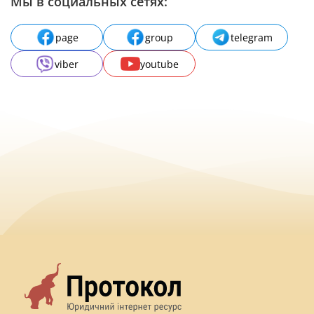
Мы в социальных сетях:
page
group
telegram
viber
youtube