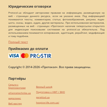
Юридические оговорки
Protocol.ua обладает авторскими правами на информацию, размещенную на
веб - страницах данного ресурса, если не указано иное. Под информацией
понимаются тексты, комментарии, статьи, фотоизображения, рисунки, ящик-
шота, сканы, видео, аудио, другие материалы. При использовании материалов,
размещенных на веб - страницах «Протокол» наличие гиперссылки открытого
для индексации поисковыми системами на protocol.ua обязательна. Под
использованием понимается копирования, адаптация, рерайтинг, модификация
и тому подобное.
Полный текст
Приймаємо до оплати
Copyright © 2014-2026 «Протокол». Все права защищены.
Партнёры
Серьги с
Винный шкаф
бриллиантами
Подготовка к НМТ / ВНО
alliancetechnika.ua
pereklad.ua
миралинкс
hospice-life.com.ua/
Веб мастер