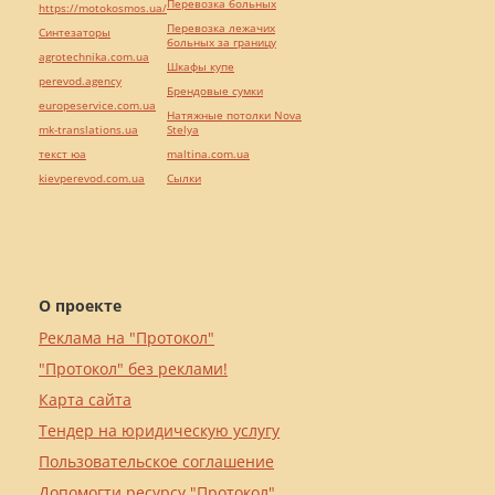
Перевозка больных
https://motokosmos.ua/
Перевозка лежачих
Синтезаторы
больных за границу
agrotechnika.com.ua
Шкафы купе
perevod.agency
Брендовые сумки
europeservice.com.ua
Натяжные потолки Nova
mk-translations.ua
Stelya
текст юа
maltina.com.ua
kievperevod.com.ua
Cылки
О проекте
Реклама на "Протокол"
"Протокол" без реклами!
Карта сайта
Тендер на юридическую услугу
Пользовательское соглашение
Допомогти ресурсу "Протокол"