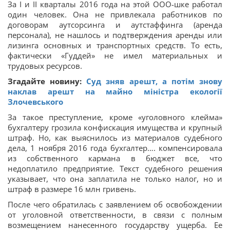
За I и II кварталы 2016 года на этой ООО-шке работал
один человек. Она не привлекала работников по
договорам аутсорсинга и аутстаффинга (аренда
персонала), не нашлось и подтверждения аренды или
лизинга основных и транспортных средств. То есть,
фактически «Гуддей» не имел материальных и
трудовых ресурсов.
Згадайте новину:
Суд зняв арешт, а потім знову
наклав арешт на майно міністра екології
Злочевського
За такое преступление, кроме «уголовного клейма»
бухгалтеру грозила конфискация имущества и крупный
штраф. Но, как выяснилось из материалов судебного
дела, 1 ноября 2016 года бухгалтер…. компенсировала
из собственного кармана в бюджет все, что
недоплатило предприятие. Текст судебного решения
указывает, что она заплатила не только налог, но и
штраф в размере 16 млн гривень.
После чего обратилась с заявлением об освобождении
от уголовной ответственности, в связи с полным
возмещением нанесенного государству ущерба. Ее