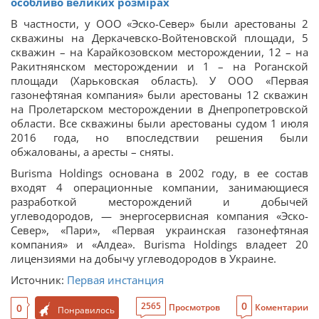
особливо великих розмірах
В частности, у ООО «Эско-Cевер» были арестованы 2
скважины на Деркачевско-Войтеновской площади, 5
скважин – на Карайкозовском месторождении, 12 – на
Ракитнянском месторождении и 1 – на Роганской
площади (Харьковская область). У ООО «Первая
газонефтяная компания» были арестованы 12 скважин
на Пролетарском месторождении в Днепропетровской
области. Все скважины были арестованы судом 1 июля
2016 года, но впоследствии решения были
обжалованы, а аресты – сняты.
Burisma Holdings основана в 2002 году, в ее состав
входят 4 операционные компании, занимающиеся
разработкой месторождений и добычей
углеводородов, — энергосервисная компания «Эско-
Север», «Пари», «Первая украинская газонефтяная
компания» и «Алдеа». Burisma Holdings владеет 20
лицензиями на добычу углеводородов в Украине.
Источник:
Первая инстанция
0
2565
0
Просмотров
Коментарии
Понравилось