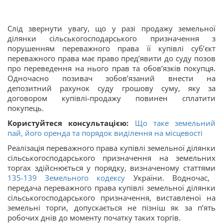
Слід звернути увагу, що у разі продажу земельної
ділянки сільськогосподарського призначення з
порушенням переважного права її купівлі суб’єкт
переважного права має право пред’явити до суду позов
про переведення на нього прав та обов’язків покупця.
Одночасно позивач зобов’язаний внести на
депозитний рахунок суду грошову суму, яку за
договором купівлі-продажу повинен сплатити
покупець.
Користуйтеся консультацією:
Що таке земельний
пай, його оренда та порядок виділення на місцевості
Реалізація переважного права купівлі земельної ділянки
сільськогосподарського призначення на земельних
торгах здійснюється у порядку, визначеному статтями
135-139
Земельного кодексу
України. Водночас,
передача переважного права купівлі земельної ділянки
сільськогосподарського призначення, виставленої на
земельні торги, допускається не пізніш як за п’ять
робочих днів до моменту початку таких торгів.