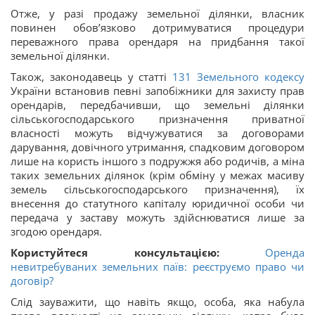
Отже, у разі продажу земельної ділянки, власник
повинен обов’язково дотримуватися процедури
переважного права орендаря на придбання такої
земельної ділянки.
Також, законодавець у статті
131
Земельного кодексу
України встановив певні запобіжники для захисту прав
орендарів, передбачивши, що земельні ділянки
сільськогосподарського призначення приватної
власності можуть відчужуватися за договорами
дарування, довічного утримання, спадковим договором
лише на користь іншого з подружжя або родичів, а міна
таких земельних ділянок (крім обміну у межах масиву
земель сільськогосподарського призначення), їх
внесення до статутного капіталу юридичної особи чи
передача у заставу можуть здійснюватися лише за
згодою орендаря.
Користуйтеся консультацією:
Оренда
невитребуваних земельних паїв: реєструємо право чи
договір?
Слід зауважити, що навіть якщо, особа, яка набула