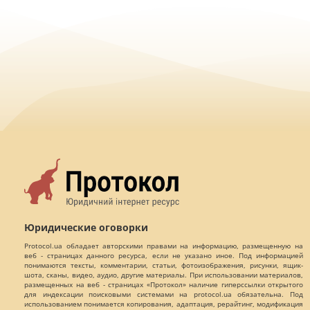
Юридические оговорки
Protocol.ua обладает авторскими правами на информацию, размещенную на
веб - страницах данного ресурса, если не указано иное. Под информацией
понимаются тексты, комментарии, статьи, фотоизображения, рисунки, ящик-
шота, сканы, видео, аудио, другие материалы. При использовании материалов,
размещенных на веб - страницах «Протокол» наличие гиперссылки открытого
для индексации поисковыми системами на protocol.ua обязательна. Под
использованием понимается копирования, адаптация, рерайтинг, модификация