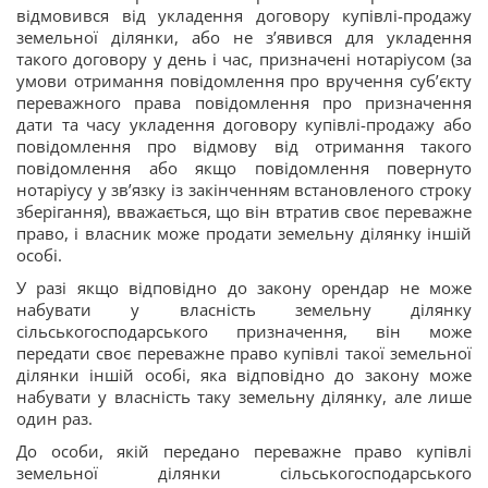
відмовився від укладення договору купівлі-продажу
земельної ділянки, або не з’явився для укладення
такого договору у день і час, призначені нотаріусом (за
умови отримання повідомлення про вручення суб’єкту
переважного права повідомлення про призначення
дати та часу укладення договору купівлі-продажу або
повідомлення про відмову від отримання такого
повідомлення або якщо повідомлення повернуто
нотаріусу у зв’язку із закінченням встановленого строку
зберігання), вважається, що він втратив своє переважне
право, і власник може продати земельну ділянку іншій
особі.
У разі якщо відповідно до закону орендар не може
набувати у власність земельну ділянку
сільськогосподарського призначення, він може
передати своє переважне право купівлі такої земельної
ділянки іншій особі, яка відповідно до закону може
набувати у власність таку земельну ділянку, але лише
один раз.
До особи, якій передано переважне право купівлі
земельної ділянки сільськогосподарського