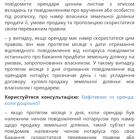
повідомити орендаря цінним листом з описом
вкладень та повідомленням про вручення або особисто
під розписку, про намір власника земельної ділянки
продати її, умови продажу та пропозицією скористатися
своїм переважним правом.
– у випадку, якщо орендар має намір скористатися цим
правом, він має протягом місяця з дати отримання
відповідного повідомлення від нотаріуса повідомити
останнього про бажання придбати земельну ділянку на
умовах, запропонованих власником. У такому випадку
протягом місяця з дня отримання повідомлення від
орендаря нотаріус призначає день і час укладення
договору купівлі-продажу земельної ділянки між
власником і орендарем;
Користуйтеся консультацією:
Емфітевзис vs оренда:
коли доцільно?
– якщо протягом місяця з дня, коли орендар був
належним чином повідомлений нотаріусом про намір
щодо продажу земельної ділянки, такий суб’єкт не
повідомив належним чином нотаріуса про своє
бажання скористатися переважним правом або