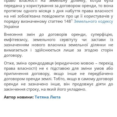
право власності на земельну ділянку, котра була
передана у користування за договором оренди, то вона
протягом одного місяця з дня набуття права власності
на неї зобов’язана повідомити про це її користувачів у
1
порядку визначеному статтею 148
Земельного кодексу
України
Внесення змін до договорів оренди, суперфіцію,
емфітевзису, земельного сервітуту чи застави із
зазначенням нового власника земельної ділянки не
вимагається і здійснюється лише за згодою сторін
договору.
Отже, зміна орендодавця (юридичною мовою – перехід
права власності) не є підставою для зміни умов або
припинення договору, якщо інше не передбачено
договором оренди землі. Тобто, якщо в самому договорі
оренди не зазначено інше, він продовжує діяти до
закінчення строку, на який його укладено.
Автор новини:
Тетяна Люта