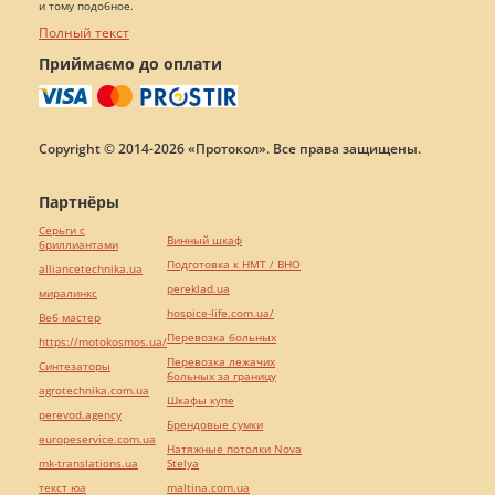
и тому подобное.
Полный текст
Приймаємо до оплати
Copyright © 2014-2026 «Протокол». Все права защищены.
Партнёры
Серьги с
Винный шкаф
бриллиантами
Подготовка к НМТ / ВНО
alliancetechnika.ua
pereklad.ua
миралинкс
hospice-life.com.ua/
Веб мастер
Перевозка больных
https://motokosmos.ua/
Перевозка лежачих
Синтезаторы
больных за границу
agrotechnika.com.ua
Шкафы купе
perevod.agency
Брендовые сумки
europeservice.com.ua
Натяжные потолки Nova
mk-translations.ua
Stelya
текст юа
maltina.com.ua