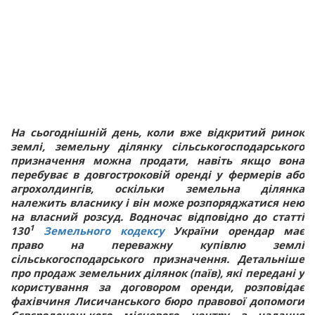
На сьогоднішній день, коли вже відкритий ринок
землі, земельну ділянку сільськогосподарського
призначення можна продати, навіть якщо вона
перебуває в довгостроковій оренді у фермерів або
агрохолдингів, оскільки земельна ділянка
належить власнику і він може розпоряджатися нею
на власний розсуд. Водночас відповідно до статті
1
130
Земельного кодексу
України орендар має
право на переважну купівлю землі
сільськогосподарського призначення. Детальніше
про продаж земельних ділянок (паїв), які передані у
користування за договором оренди, розповідає
фахівчиня Лисичанського бюро правової допомоги
Сєвєродонецького місцевого центру з надання