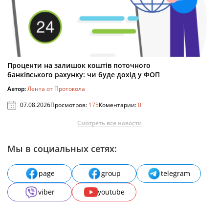
Проценти на залишок коштів поточного
банківського рахунку: чи буде дохід у ФОП
Автор:
Лента от Протокола
07.08.2026
Просмотров:
175
Коментарии:
0
Смотреть все новости
Мы в социальных сетях:
page
group
telegram
viber
youtube