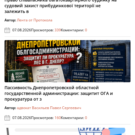
судовий захист прибудинкової території не
залежить в
Автор:
Лента от Протокола
07.08.2026
Просмотров:
339
Коментарии:
0
Пассивность Днепропетровской областной
государственной администрации: защитит ОГА и
прокуратура от з
Автор:
адвокат Васильев Павел Сергеевич
07.08.2026
Просмотров:
160
Коментарии:
0