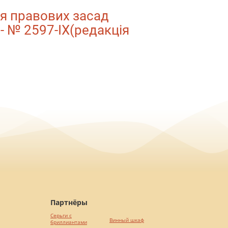
ня правових засад
 - № 2597-IX(редакція
Партнёры
Серьги с
Винный шкаф
бриллиантами