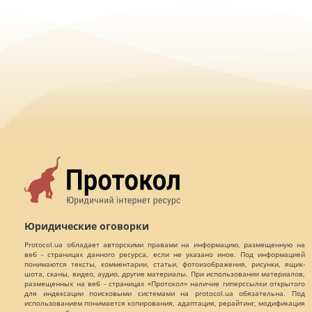
Юридические оговорки
Protocol.ua обладает авторскими правами на информацию, размещенную на
веб - страницах данного ресурса, если не указано иное. Под информацией
понимаются тексты, комментарии, статьи, фотоизображения, рисунки, ящик-
шота, сканы, видео, аудио, другие материалы. При использовании материалов,
размещенных на веб - страницах «Протокол» наличие гиперссылки открытого
для индексации поисковыми системами на protocol.ua обязательна. Под
использованием понимается копирования, адаптация, рерайтинг, модификация