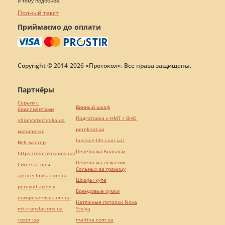
и тому подобное.
Полный текст
Приймаємо до оплати
Copyright © 2014-2026 «Протокол». Все права защищены.
Партнёры
Серьги с
Винный шкаф
бриллиантами
Подготовка к НМТ / ВНО
alliancetechnika.ua
pereklad.ua
миралинкс
hospice-life.com.ua/
Веб мастер
Перевозка больных
https://motokosmos.ua/
Перевозка лежачих
Синтезаторы
больных за границу
agrotechnika.com.ua
Шкафы купе
perevod.agency
Брендовые сумки
europeservice.com.ua
Натяжные потолки Nova
mk-translations.ua
Stelya
текст юа
maltina.com.ua