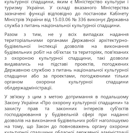
культурної спадщини, яким є Міністерство культури і
туризму України. У складі вказаного Міністерства
зазначені функції відповідно до постанови Кабінету
Міністрів України від 15.03.06 № 336 виконує Державна
служба з питань національної культурної спадщини.
Разом з тим, не у всіх випадках надання
територіальними органами Державної архітектурно-
будівельної інспекції дозволів на виконання
будівельних робіт на об’єктах та територіях, пов’язаних
з охороною культурної спадщини, такі дозволи
видавались на підставі проектів, погоджених
Державною службою з питань національної культурної
спадщини або за проектами, погодженими тільки
органом охорони культурної спадщини
облдержадміністрації.
У зв’язку з цим з метою дотримання в подальшому
Закону України «Про охорону культурної спадщини» та
захисту прав та законних інтересів суб’єктів
господарювання у будівельній сфері при наданні
дозволів на виконання будівельних робіт наголошуємо
на тому, що Закон до повноважень органу охорони
культурної спадщини обласної державної адміністрації