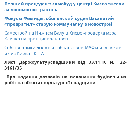
Перший прецедент: самобуд у центрі Києва знесли
за допомогою трактора
Фокусы Фемиды: оболонский судья Васалатий
«превратил» старую коммуналку в новострой
Самострой на Нижнем Валу в Киеве -проверка мэра
Кличка на принципиальность.
Собственники должны собрать свои МАФы и вывезти
их из Киева - КГГА
Л
ист Держкультурспадщини від 03.11.10 № 22-
3161/35
"Про надання дозволів на виконання будівельних
робіт на об’єктах культурної спадщини"