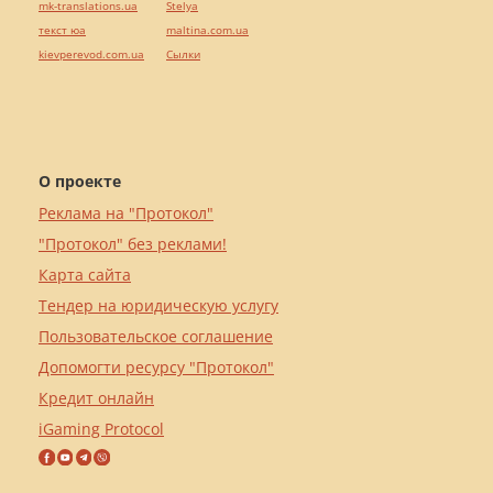
mk-translations.ua
Stelya
текст юа
maltina.com.ua
kievperevod.com.ua
Cылки
О проекте
Реклама на "Протокол"
"Протокол" без реклами!
Карта сайта
Тендер на юридическую услугу
Пользовательское соглашение
Допомогти ресурсу "Протокол"
Кредит онлайн
iGaming Protocol