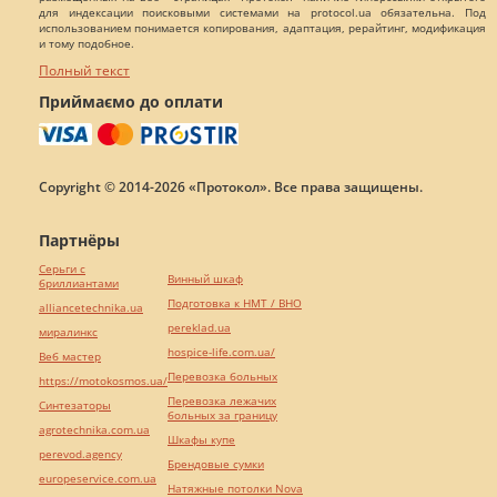
для индексации поисковыми системами на protocol.ua обязательна. Под
использованием понимается копирования, адаптация, рерайтинг, модификация
и тому подобное.
Полный текст
Приймаємо до оплати
Copyright © 2014-2026 «Протокол». Все права защищены.
Партнёры
Серьги с
Винный шкаф
бриллиантами
Подготовка к НМТ / ВНО
alliancetechnika.ua
pereklad.ua
миралинкс
hospice-life.com.ua/
Веб мастер
Перевозка больных
https://motokosmos.ua/
Перевозка лежачих
Синтезаторы
больных за границу
agrotechnika.com.ua
Шкафы купе
perevod.agency
Брендовые сумки
europeservice.com.ua
Натяжные потолки Nova