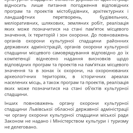
відносить лише питання погодження відповідних
програм та проектів містобудівних, архітектурних і
ландшафтних перетворень, будівельних,
меліоративних, шляхових, земляних робіт, реалізація
яких може позначитися на стані пам’яток місцевого
значення, їх територій і зон охорони. До повноважень
органів охорони культурної спадщини районних
державних адміністрацій, органів охорони культурної
спадщини місцевого самоврядування відповідно до їх
компетенції віднесено надання висновків щодо
відповідних програм та проектів на пам’ятках місцевого
значення та в зонах їх охорони, на охоронюваних
археологічних територіях, в історичних ареалах
населених місць, а також програм та проектів, реалізація
яких може позначитися на стані об’єктів культурної
спадщини.
Інших повноважень органу охорони культурної
спадщини Львівської обласної державної адміністрації
чи органу охорони культурної спадщини міської ради
Законом не надано і Міністерством культури і туризму
не делеговано.