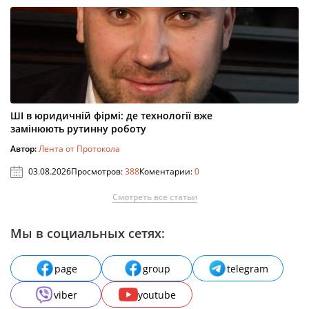
ШІ в юридичній фірмі: де технології вже
замінюють рутинну роботу
Автор:
Лента от Протокола
03.08.2026
Просмотров:
388
Коментарии:
0
Смотреть все статьи
Мы в социальных сетях:
page
group
telegram
viber
youtube