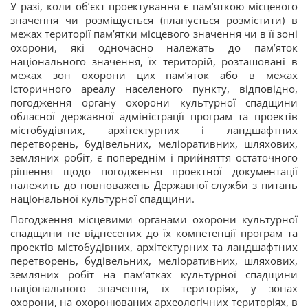
У разі, коли об’єкт проектування є пам’яткою місцевого
значення чи розміщується (планується розмістити) в
межах території пам’ятки місцевого значення чи в її зоні
охорони, які одночасно належать до пам’яток
національного значення, їх територій, розташовані в
межах зон охорони цих пам’яток або в межах
історичного ареалу населеного пункту, відповідно,
погодження органу охорони культурної спадщини
обласної державної адміністрації програм та проектів
містобудівних, архітектурних і ландшафтних
перетворень, будівельних, меліоративних, шляхових,
земляних робіт, є попереднім і прийняття остаточного
рішення щодо погодження проектної документації
належить до повноважень Державної служби з питань
національної культурної спадщини.
Погодження місцевими органами охорони культурної
спадщини не віднесених до їх компетенції програм та
проектів містобудівних, архітектурних та ландшафтних
перетворень, будівельних, меліоративних, шляхових,
земляних робіт на пам’ятках культурної спадщини
національного значення, їх територіях, у зонах
охорони, на охоронюваних археологічних територіях, в