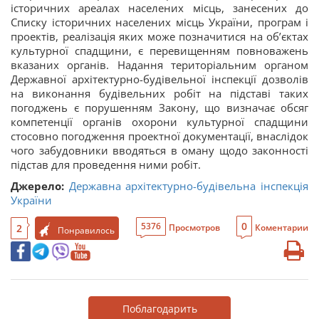
історичних ареалах населених місць, занесених до
Списку історичних населених місць України, програм і
проектів, реалізація яких може позначитися на об’єктах
культурної спадщини, є перевищенням повноважень
вказаних органів. Надання територіальним органом
Державної архітектурно-будівельної інспекції дозволів
на виконання будівельних робіт на підставі таких
погоджень є порушенням Закону, що визначає обсяг
компетенції органів охорони культурної спадщини
стосовно погодження проектної документації, внаслідок
чого забудовники вводяться в оману щодо законності
підстав для проведення ними робіт.
Джерело:
Державна архітектурно-будівельна інспекція
України
0
5376
2
Просмотров
Коментарии
Понравилось
Поблагодарить