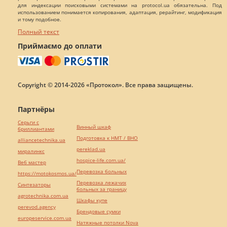
для индексации поисковыми системами на protocol.ua обязательна. Под
использованием понимается копирования, адаптация, рерайтинг, модификация
и тому подобное.
Полный текст
Приймаємо до оплати
Copyright © 2014-2026 «Протокол». Все права защищены.
Партнёры
Серьги с
Винный шкаф
бриллиантами
Подготовка к НМТ / ВНО
alliancetechnika.ua
pereklad.ua
миралинкс
hospice-life.com.ua/
Веб мастер
Перевозка больных
https://motokosmos.ua/
Перевозка лежачих
Синтезаторы
больных за границу
agrotechnika.com.ua
Шкафы купе
perevod.agency
Брендовые сумки
europeservice.com.ua
Натяжные потолки Nova