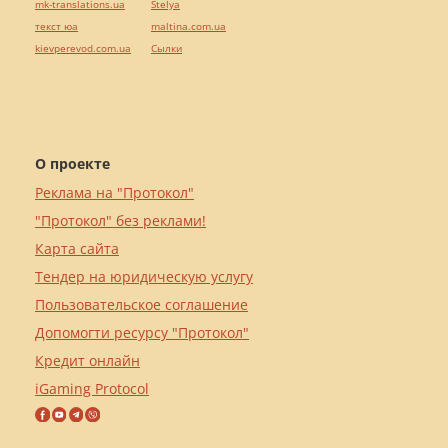
mk-translations.ua
Stelya
текст юа
maltina.com.ua
kievperevod.com.ua
Cылки
О проекте
Реклама на "Протокол"
"Протокол" без реклами!
Карта сайта
Тендер на юридическую услугу
Пользовательское соглашение
Допомогти ресурсу "Протокол"
Кредит онлайн
iGaming Protocol