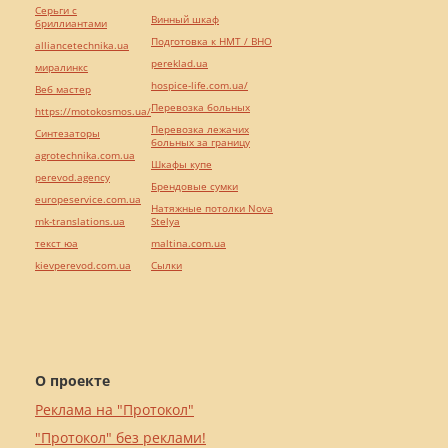
Серьги с
Винный шкаф
бриллиантами
Подготовка к НМТ / ВНО
alliancetechnika.ua
pereklad.ua
миралинкс
hospice-life.com.ua/
Веб мастер
Перевозка больных
https://motokosmos.ua/
Перевозка лежачих
Синтезаторы
больных за границу
agrotechnika.com.ua
Шкафы купе
perevod.agency
Брендовые сумки
europeservice.com.ua
Натяжные потолки Nova
mk-translations.ua
Stelya
текст юа
maltina.com.ua
kievperevod.com.ua
Cылки
О проекте
Реклама на "Протокол"
"Протокол" без реклами!