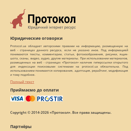
Юридические оговорки
Protocol.ua обладает авторскими правами на информацию, размещенную на
веб - страницах данного ресурса, если не указано иное. Под информацией
понимаются тексты, комментарии, статьи, фотоизображения, рисунки, ящик-
шота, сканы, видео, аудио, другие материалы. При использовании материалов,
размещенных на веб - страницах «Протокол» наличие гиперссылки открытого
для индексации поисковыми системами на protocol.ua обязательна. Под
использованием понимается копирования, адаптация, рерайтинг, модификация
и тому подобное.
Полный текст
Приймаємо до оплати
Copyright © 2014-2026 «Протокол». Все права защищены.
Партнёры