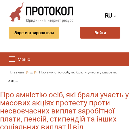
RU
Зарегистрироваться
Войти
Меню
...
Главная
Про амністію осіб, які брали участь у масових
акці...
Про амністію осіб, які брали участь у
масових акціях протесту проти
несвоєчасних виплат заробітної
плати, пенсій, стипендій та інших
соціальних виплат || від