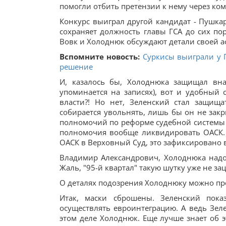
помогли отбить претензии к нему через ко
Конкурс выиграл другой кандидат - Пушка
сохраняет должность главы ГСА до сих пор
Вовк и Холоднюк обсуждают детали своей а
Вспомните новость:
Суркисы выиграли у П
решение
И, казалось бы, Холоднюка защищал вн
упоминается на записях), вот и удобный
власти?! Но нет, Зеленский стал защищ
собирается увольнять, лишь бы он не закр
полномочий по реформе судебной системы 
полномочия вообще ликвидировать ОАСК. 
ОАСК в Верховный Суд, это зафиксировано
Владимир Александрович, Холоднюка над
Жаль, "95-й квартал" такую шутку уже не за
О деталях подозрения Холоднюку можно п
Итак, маски сброшены. Зеленский пока
осуществлять евроинтеграцию. А ведь Зеле
этом деле Холоднюк. Еще лучше знает об э