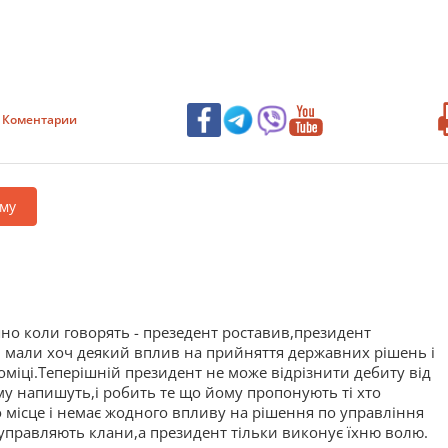
Коментарии
му
шно коли говорять - презедент роставив,президент
 мали хоч деякий вплив на прийняття державних рішень і
номіці.Теперішній президент не може відрізнити дебиту від
у напишуть,і робить те що йому пропонують ті хто
місце і немає жодного впливу на рішення по управління
правляють клани,а президент тільки виконує їхню волю.