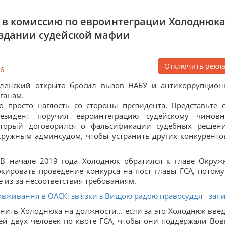
 в комиссию по евроинтеграции Холоднюка
оздании судейской мафии
Отключить рекл
6
еленский открыто бросил вызов НАБУ и антикоррупцио
ганам.
о просто наглость со стороны президента. Представьте с
резидент поручил евроинтеграцию судейскому чиновн
оторый договорился о фальсификации судебных решен
ружным админсудом, чтобы устранить других конкуренто
 В начале 2019 года Холоднюк обратился к главе Окруж
окировать проведение конкурса на пост главы ГСА, потому
е из-за несоответствия требованиям.
овживання в ОАСК: зв'язки з Вищою радою правосуддя - зап
нить Холоднюка на должности... если за это Холоднюк введ
 двух человек по квоте ГСА, чтобы они поддержали Вов