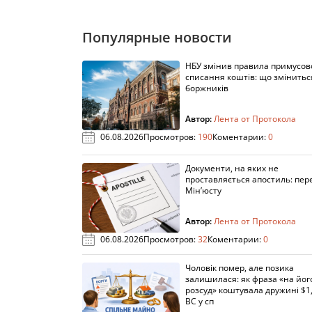
Популярные новости
НБУ змінив правила примусов
списання коштів: що змінитьс
боржників
Автор:
Лента от Протокола
06.08.2026
Просмотров:
190
Коментарии:
0
Документи, на яких не
проставляється апостиль: пере
Мін’юсту
Автор:
Лента от Протокола
06.08.2026
Просмотров:
32
Коментарии:
0
Чоловік помер, але позика
залишилася: як фраза «на йог
розсуд» коштувала дружині $1,
ВС у сп