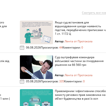
Смотреть все но
ого
Якщо суд встановив для
я для
відшкодування шкоди наявність
підстав, передбачених приписами ч
1 ст. 1172 Ц
Автор:
Лента от Протокола
06.08.2026
Просмотров:
44
Коментарии:
0
Суд оштрафував командира
лік від
військової частини за ігнорування
рішення на 66 560 грн
Автор:
Лента от Протокола
05.08.2026
Просмотров:
335
Коментарии:
0
Правомірним і ефективним способ
о
захисту речових прав замовника на
1 млн (
об’єкт будівництва в разі їх осп