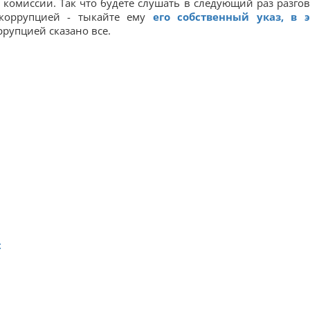
в комиссии. Так что будете слушать в следующий раз разго
 коррупцией - тыкайте ему
его собственный указ, в 
ррупцией сказано все.
t