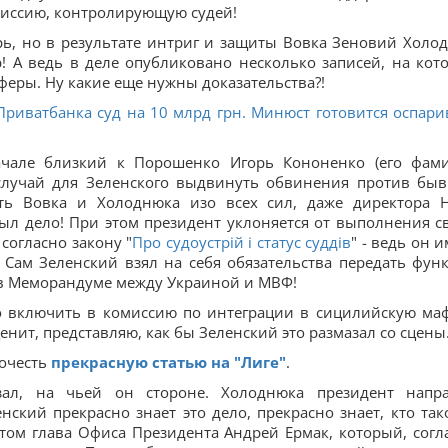
миссию, контролирующую судей!
рь, но в результате интриг и защиты Вовка Зеновий Холо
! А ведь в деле опубликовано несколько записей, на кот
феры. Ну какие еще нужны доказательства?!
риватбанка суд на 10 млрд грн. Минюст готовится оспари
ачале близкий к Порошенко Игорь Кононенко (его фам
 случай для Зеленского выдвинуть обвинения против бы
ать Вовка и Холоднюка изо всех сил, даже директора 
ыл дело! При этом президент уклоняется от выполнения с
согласно закону "
Про судоустрій і статус суддів
" - ведь он 
Сам Зеленский взял на себя обязательства передать фун
 в Меморандуме между Украиной и МВФ!
о включить в комиссию по интеграции в сицилийскую ма
ценит, представляю, как бы Зеленский это размазал со сцены
рочесть
прекрасную статью на "Лиге"
.
зал, на чьей он стороне. Холоднюка президент напр
нский прекрасно знает это дело, прекрасно знает, кто так
том глава Офиса Президента Андрей Ермак, который, согл