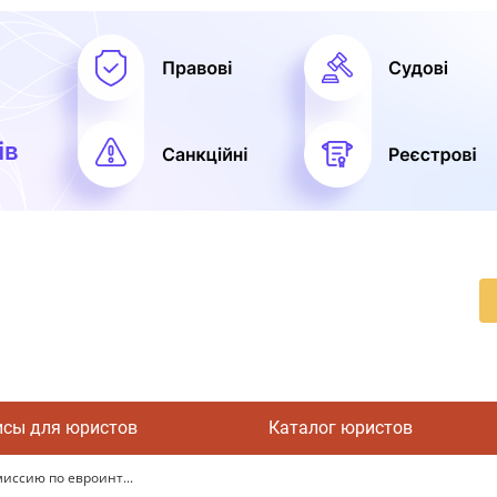
исы для юристов
Каталог юристов
иссию по евроинт...