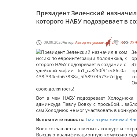
Президент Зеленский назначил
которого НАБУ подозревает в с
3
239
09.09.2020
Автор:
Автор не указан
2
З
ор
Эт
п
к
Ок
свою должность!
Вот в чем НАБУ подозревает Холоднюка.
админсуда Павлу Вовку с просьбой... забл
сам Холоднюк не мог участвовать в конкурс
Вспомните новость:
І ми з цим живемо! Зл
Вовк соглашается отменить конкурс и сохра
Высшую квалификационную комиссию судей