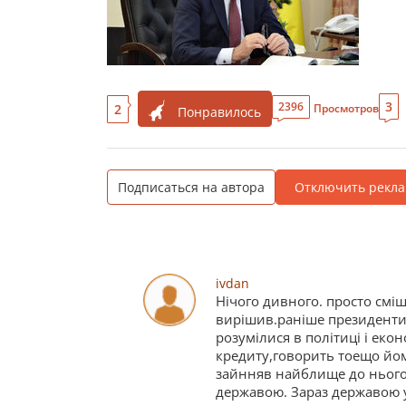
3
2396
2
Просмотров
Понравилось
Подписаться на автора
Отключить рекла
ivdan
Нічого дивного. просто смі
вирішив.раніше президенти
розумілися в політиці і еко
кредиту,говорить тоещо йом
зайнняв найблище до нього 
державою. Зараз державою у