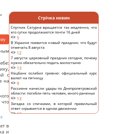
,
Стрічка новин
Спутник Сатурна вращается так медленно, что
его сутки продолжаются почти 16 дней
5
аму
В Украине появится новый праздник: что будут
отмечать 8 августа
нным
12
7 августа: церковный праздник сегодня, почему
ебе:
нужно обязательно подать милостыню
13
ику,
Нацбанк ослабил гривню: официальный курс
ий с
валют на пятницу
в на
9
Россияне нанесли удары по Днепропетровской
области: погибли пять человек, много раненых
ного
13
 что
Загадка со спичками, в которой правильный
ответ скрывается в одном движении
13
ис
"Не переставайте поддерживать": Джамала
призвала мир помочь Украине во время войны
ет в
11
ка и