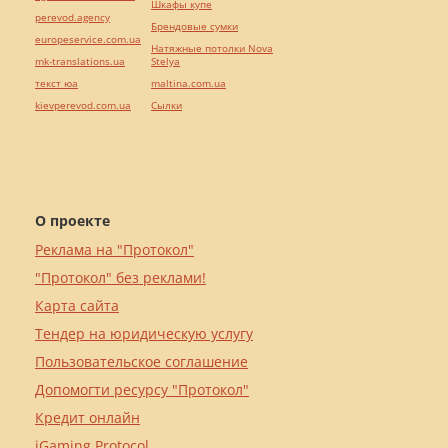
Шкафы купе
perevod.agency
Брендовые сумки
europeservice.com.ua
Натяжные потолки Nova
mk-translations.ua
Stelya
текст юа
maltina.com.ua
kievperevod.com.ua
Cылки
О проекте
Реклама на "Протокол"
"Протокол" без реклами!
Карта сайта
Тендер на юридическую услугу
Пользовательское соглашение
Допомогти ресурсу "Протокол"
Кредит онлайн
iGaming Protocol