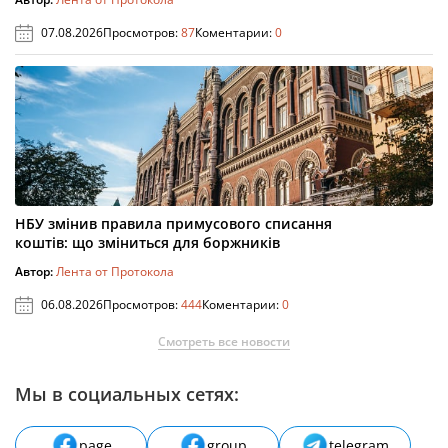
07.08.2026
Просмотров:
87
Коментарии:
0
НБУ змінив правила примусового списання
коштів: що зміниться для боржників
Автор:
Лента от Протокола
06.08.2026
Просмотров:
444
Коментарии:
0
Смотреть все новости
Мы в социальных сетях:
page
group
telegram