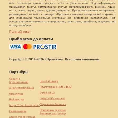
веб - страницах данного ресурса, если не указано иное. Под информацией
понимаются тексты, комментарии, статьи, фотоизображения, рисунки, ящик-
шота, сканы, видео, аудио, другие материалы. При использовании материалов,
размещенных на веб - страницах «Протокол» наличие гиперссылки открытого
для индексации поисковыми системами на protocol.ua обязательна. Под
использованием понимается копирования, адаптация, рерайтинг, модификация
и тому подобное.
Полный текст
Приймаємо до оплати
Copyright © 2014-2026 «Протокол». Все права защищены.
Партнёры
Серьги с
Винный шкаф
бриллиантами
Подготовка к НМТ / ВНО
alliancetechnika.ua
pereklad.ua
миралинкс
hospice-life.com.ua/
Веб мастер
Перевозка больных
https://motokosmos.ua/
Перевозка лежачих
Синтезаторы
больных за границу
agrotechnika.com.ua