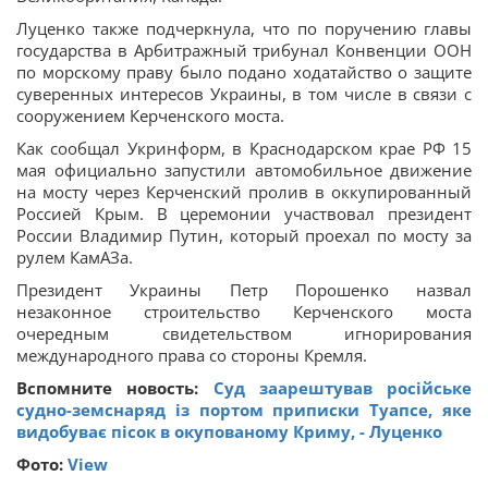
Луценко также подчеркнула, что по поручению главы
государства в Арбитражный трибунал Конвенции ООН
по морскому праву было подано ходатайство о защите
суверенных интересов Украины, в том числе в связи с
сооружением Керченского моста.
Как сообщал Укринформ, в Краснодарском крае РФ 15
мая официально запустили автомобильное движение
на мосту через Керченский пролив в оккупированный
Россией Крым. В церемонии участвовал президент
России Владимир Путин, который проехал по мосту за
рулем КамАЗа.
Президент Украины Петр Порошенко назвал
незаконное строительство Керченского моста
очередным свидетельством игнорирования
международного права со стороны Кремля.
Вспомните новость:
Суд заарештував російське
судно-земснаряд із портом приписки Туапсе, яке
видобуває пісок в окупованому Криму, - Луценко
Фото:
View