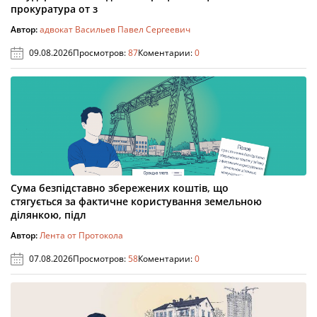
прокуратура от з
Автор:
адвокат Васильев Павел Сергеевич
09.08.2026
Просмотров:
87
Коментарии:
0
Сума безпідставно збережених коштів, що
стягується за фактичне користування земельною
ділянкою, підл
Автор:
Лента от Протокола
07.08.2026
Просмотров:
58
Коментарии:
0