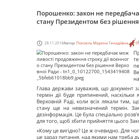
Порошенко: закон не передбача
стану Президентом без рішення
28.11.2018
Автор:
Понзель Марина Генадіївна
0
П
т
п
Ве
н
Глава держави зауважив, що документ за
термін дії буде припинений, наскільки 
Верховній Раді, коли всіх лякали тим,
стану ще на невизначений термін. За
дезінформація. Це була спеціально розв
для того, щоб збити прийняття цього Зак
«Кому це вигідно? Це ж очевидно. Для чог
це зараз питання, над якими нам треба ду