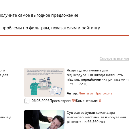
получите самое выгодное предложение
 проблемы по фильтрам, показателям и рейтингу
Смотреть все но
ого
Якщо суд встановив для
я для
відшкодування шкоди наявність
підстав, передбачених приписами ч
1 ст. 1172 Ц
Автор:
Лента от Протокола
06.08.2026
Просмотров:
59
Коментарии:
0
Суд оштрафував командира
лік від
військової частини за ігнорування
рішення на 66 560 грн