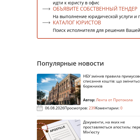
идти к юристу в офис
ОБЪЯВИТЕ СОБСТВЕННЫЙ ТЕНДЕР
На выполнение юридической услуги и 
КАТАЛОГ ЮРИСТОВ
Поиск исполнителя для решения Вашей
Популярные новости
НБУ змінив правила примусов
списання коштів: що змінитьс
боржників
Автор:
Лента от Протокола
06.08.2026
Просмотров:
239
Коментарии:
0
Документи, на яких не
проставляється апостиль: пере
Мін’юсту