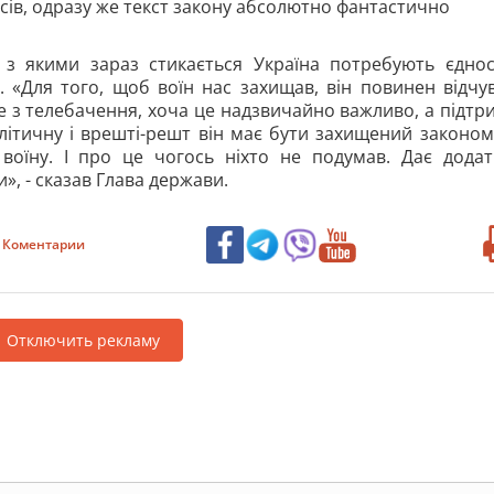
осів, одразу же текст закону абсолютно фантастично
 з якими зараз стикається Україна потребують єднос
. «Для того, щоб воїн нас захищав, він повинен відчу
ше з телебачення, хоча це надзвичайно важливо, а підтр
літичну і врешті-решт він має бути захищений законом
воїну. І про це чогось ніхто не подумав. Дає додат
», - сказав Глава держави.
Коментарии
Отключить рекламу