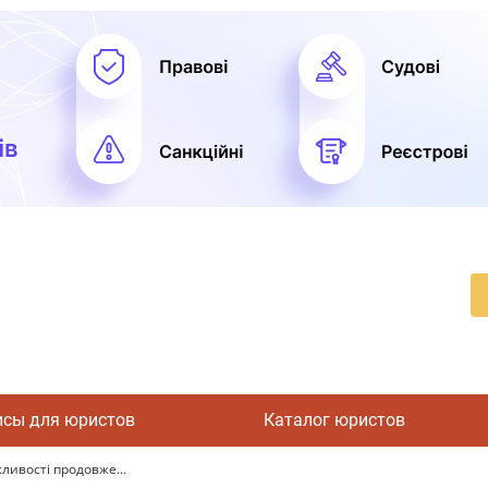
исы для юристов
Каталог юристов
ливості продовже...