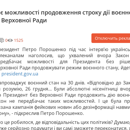
є можливості продовження строку дії воєнн
 Верховної Ради
Отключить рекл
0
1525
резидент Петро Порошенко під час інтерв’ю українс
елеканалам наголосив, що ухвалений вчора Зако
ередбачає можливості для Президента без ріше
рховної Ради продовжувати режим воєнного стану, йде
а
president.gov.ua
проваджує воєнний стан на 30 днів. «Відповідно до За
я розумію, 26 грудня… Були абсолютні нісенітниці вчо
 що Президент без Верховної Ради продовжить дію воєн
кон не передбачає таких можливостей. І це була п
’язана кампанія фейкових новин або дезінформації навм
ону», - підкреслив Петро Порошенко.
о це робилося, де відповідальність цих політиків? Думаю
же серйозно подумати і ви самі зможете переконатися, х