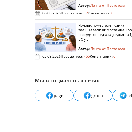
Автор:
Лента от Протокола
06.08.2026
Просмотров:
72
Коментарии:
0
Чоловік помер, але позика
залишилася: як фраза «на йог
розсуд» коштувала дружині $1,
ВС у сп
Автор:
Лента от Протокола
05.08.2026
Просмотров:
455
Коментарии:
0
Мы в социальных сетях:
page
group
te