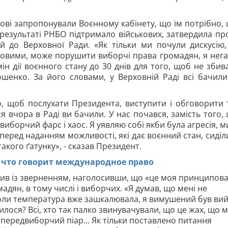
кові запропонували Воєнному кабінету, що їм потрібно,
 результаті РНБО підтримало військових, затвердила пр
й до Верховної Ради. «Як тільки ми почули дискусію
овими, може порушити виборчі права громадян, я нег
н дії воєнного стану до 30 днів для того, щоб не збив
ошенко. За його словами, у Верховній Раді всі бачил
го, щоб послухати Президента, виступити і обговорити 
я вчора в Раді ви бачили. У нас почався, замість того,
борчий фарс і хаос. Я уявляю собі якби була агресія, м
 перед наданням можливості, які дає воєнний стан, сиділ
такого ґатунку», - сказав Президент.
 что говорит международное право
тупив із зверненням, наголосивши, що «це моя принципов
адян, в тому числі і виборчих. «Я думав, що мені не
 коли температура вже зашкалювала, я вимушений був ви
пилося? Всі, хто так палко звинувачували, що це жах, що 
 передвиборчий піар... Як тільки поставлено питання