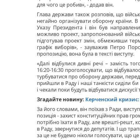
для чого це робив», - додав він.
Глава держави також розповів, що війсь
негайно організувати оборону країни. В
Указу Президента і він був направлени
можливо проект, запропонований військ
підготував проект змін, обмеживши термі
графік виборів», - зауважив Петро Пор
пропозицію, вона була в тексті виступу.
«Далі відбулися дивні речі – замість то
16:20-16:30 проголосувати, що відбувалос
турбуватися про оборону держави, передви
прийшли в Раду і наші танкісти сиділи би
і чекали поки будуть відбуватися дискусії 
Згадайте новину:
Керченский кризис:
За його словами, він поїхав з Ради, вис
позиція - захист конституційних прав гром
потрібно їхати в Раду, але врешті-решт,
в Раду, звернутися до депутатів. І що тра
за це не будемо ніколи голосувати, що це