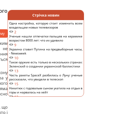
ого
Стрічка новин
Одна настройка, которую стоит изменить всем
владельцам новых телевизоров
2
аму
Ученые нашли отпечатки пальцев на керамике
возрастом 8000 лет: что их удивило
ьким
9
н не
Украина ставит Путина на предвыборные часы,
ння
- Newsweek
10
ться
Такое оружие есть только в нескольких странах:
Зеленский о создании украинской баллистики
13
кону
Часть ракеты SpaceX разбилась о Луну: ученые
ра у
рассказали, что увидели в телескоп
ного
15
ряма
Никитюк с годовалым сыном укатила на отдых в
горы и нарвалась на хейт
исно
12
Спутник Сатурна вращается так медленно, что
его сутки продолжаются почти 16 дней
, що
12
то і