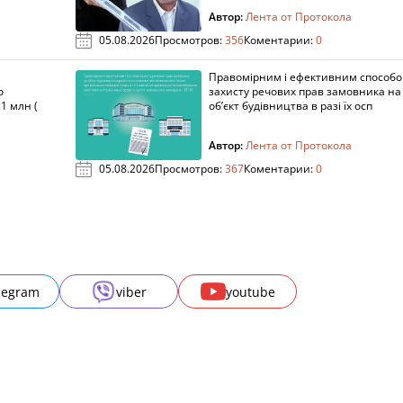
Автор:
Лента от Протокола
05.08.2026
Просмотров:
356
Коментарии:
0
Правомірним і ефективним способ
о
захисту речових прав замовника на
1 млн (
об’єкт будівництва в разі їх осп
Автор:
Лента от Протокола
05.08.2026
Просмотров:
367
Коментарии:
0
legram
viber
youtube