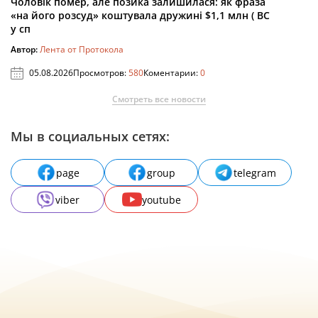
Чоловік помер, але позика залишилася: як фраза
«на його розсуд» коштувала дружині $1,1 млн ( ВС
у сп
Автор:
Лента от Протокола
05.08.2026
Просмотров:
580
Коментарии:
0
Смотреть все новости
Мы в социальных сетях:
page
group
telegram
viber
youtube