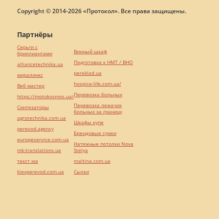
Copyright © 2014-2026 «Протокол». Все права защищены.
Партнёры
Серьги с
Винный шкаф
бриллиантами
Подготовка к НМТ / ВНО
alliancetechnika.ua
pereklad.ua
миралинкс
hospice-life.com.ua/
Веб мастер
Перевозка больных
https://motokosmos.ua/
Перевозка лежачих
Синтезаторы
больных за границу
agrotechnika.com.ua
Шкафы купе
perevod.agency
Брендовые сумки
europeservice.com.ua
Натяжные потолки Nova
mk-translations.ua
Stelya
текст юа
maltina.com.ua
kievperevod.com.ua
Cылки