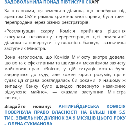
ЗАДОВОЛЬНИЛА ПОНАД ПІВТИСЯЧІ
СК
АРГ
За її словами, ця земельна ділянка, що перебуває під
арештом СБУ в рамках кримінальної справи, була тричі
перепродана через різних реєстраторів.
«Розглянувши скаргу Комісія прийняла рішення
скасувати незаконну перереєстрацію цієї земельної
ділянки та повернути її у власність банку», - зазначила
заступник Міністра.
Вона наголосила, що Комісія Мін’юсту вкотре довела,
що вона є ефективним та швидким механізмом захисту
майнових прав. «Звісно, у цій ситуації можна було
звернутися до суду, але кожен юрист розуміє, що в
судах ця справа розглядалась би роками. У нашому ж
випадку банку було швидко повернуто незаконно
відчужене майно», — сказала заступник Міністра
юстиції.
Згадайте новину:
АНТИРЕЙДЕРСЬКА КОМІСІЯ
ПОВЕРНУЛА ПРАВО ВЛАСНОСТІ НА БІЛЬШ НІЖ 5,5
ТИС. ЗЕМЕЛЬНИХ ДІЛЯНОК ЗА 9 МІСЯЦІВ ЦЬОГО РОКУ
– ОЛЕНА СУКМАНОВА