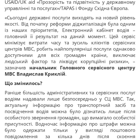
USAID/UK aid «Прозорість та підзвітність у державному
управлінні та послугах»/TAPAS і Фонду Східна Європа.
«Сьогодні державні послуги виходять на новий рівень
якості. Від початку реформи діджиталізація була одним
із наших пріоритетів, Електронний кабінет водія –
головний її результат на даний момент. Цей сервіс
мінімізує витрати часу та зусиль клієнтів сервісних
центрів МВС, робить найпопулярніші послуги однаково
доступними для всіх громадян країни, виключає
людський фактор та ліквідує корупційні ризики», –
зазначив
начальник Головного сервісного центру
МВС Владислав Криклій
.
Що змінилось?
Раніше більшість адміністративних та сервісних послуг
водіям надавали лише безпосередньо у СЦ МВС. Так,
актуальну інформацію про транспортний засіб та
посвідчення водія можна було дізнатись лише після
особистого звернення громадян, що вимагало особистої
присутності. Водночас інформацію про штрафи можна
було одержати тільки у вигляді поштового
повідомлення за кілька днів після скоєння