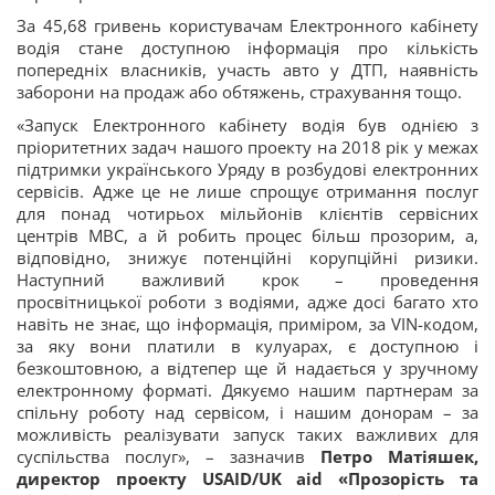
За 45,68 гривень користувачам Електронного кабінету
водія стане доступною інформація про кількість
попередніх власників, участь авто у ДТП, наявність
заборони на продаж або обтяжень, страхування тощо.
«Запуск Електронного кабінету водія був однією з
пріоритетних задач нашого проекту на 2018 рік у межах
підтримки українського Уряду в розбудові електронних
сервісів. Адже це не лише спрощує отримання послуг
для понад чотирьох мільйонів клієнтів сервісних
центрів МВС, а й робить процес більш прозорим, а,
відповідно, знижує потенційні корупційні ризики.
Наступний важливий крок – проведення
просвітницької роботи з водіями, адже досі багато хто
навіть не знає, що інформація, приміром, за VIN-кодом,
за яку вони платили в кулуарах, є доступною і
безкоштовною, а відтепер ще й надається у зручному
електронному форматі. Дякуємо нашим партнерам за
спільну роботу над сервісом, і нашим донорам – за
можливість реалізувати запуск таких важливих для
суспільства послуг», – зазначив
Петро Матіяшек,
директор проекту USAID/UK aid «Прозорість та