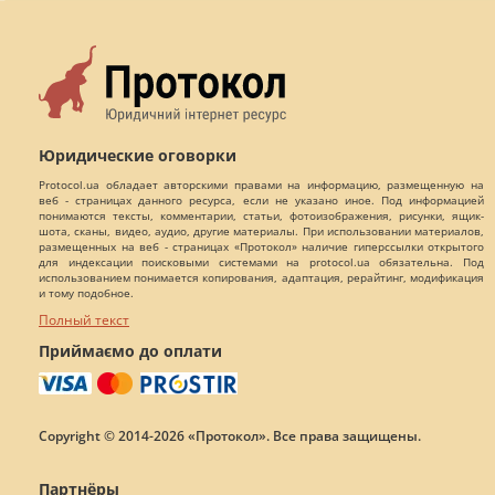
Юридические оговорки
Protocol.ua обладает авторскими правами на информацию, размещенную на
веб - страницах данного ресурса, если не указано иное. Под информацией
понимаются тексты, комментарии, статьи, фотоизображения, рисунки, ящик-
шота, сканы, видео, аудио, другие материалы. При использовании материалов,
размещенных на веб - страницах «Протокол» наличие гиперссылки открытого
для индексации поисковыми системами на protocol.ua обязательна. Под
использованием понимается копирования, адаптация, рерайтинг, модификация
и тому подобное.
Полный текст
Приймаємо до оплати
Copyright © 2014-2026 «Протокол». Все права защищены.
Партнёры