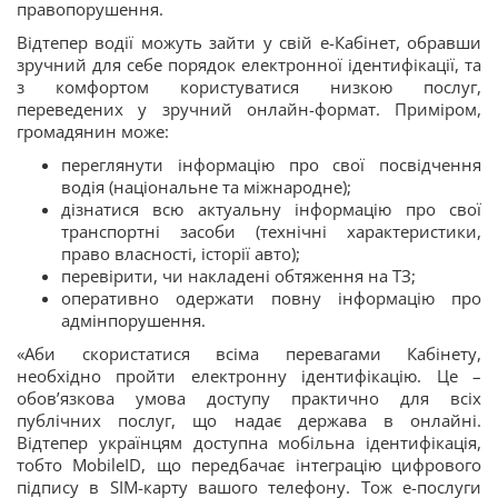
правопорушення.
Відтепер водії можуть зайти у свій е-Кабінет, обравши
зручний для себе порядок електронної ідентифікації, та
з комфортом користуватися низкою послуг,
переведених у зручний онлайн-формат. Приміром,
громадянин може:
переглянути інформацію про свої посвідчення
водія (національне та міжнародне);
дізнатися всю актуальну інформацію про свої
транспортні засоби (технічні характеристики,
право власності, історії авто);
перевірити, чи накладені обтяження на ТЗ;
оперативно одержати повну інформацію про
адмінпорушення.
«Аби скористатися всіма перевагами Кабінету,
необхідно пройти електронну ідентифікацію. Це –
обов’язкова умова доступу практично для всіх
публічних послуг, що надає держава в онлайні.
Відтепер українцям доступна мобільна ідентифікація,
тобто MobileID, що передбачає інтеграцію цифрового
підпису в SIM-карту вашого телефону. Тож е-послуги