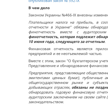
опубликован закон № 592-IX
В чем дело
Законом Украины №466-IX внесены изменения
Плательщики налога на прибыль, в соот
отчетности в Украине" обязаны обнарод
финотчетность вместе с аудиторски
финотчетность, которая подлежит обнар
10 июня года, следующего за отчетным
.
Финансовая отчетность является прил
предприятий и ее неотъемлемой частью.
Вместе с этим, закон "О бухгалтерском учет
Представление и обнародование финансово
Предприятия, представляющие общественны
эмитентами ценных бумаг), публичные а
общегосударственном рынке и субъект
добывающих отраслях,
обязаны не поздн
обнародовать годовую финансовую отчет
аудиторским заключением на своем сайте (
законодательством.