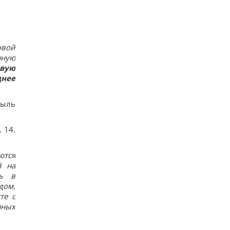
4 даты рождения самых прощающих людей
13
Шестимесячным младенцам показали пауков и
цветы: реакция глаз удивила ученых
10
овой
Над Землей появилась Оленья Луна: как это
нную
повлияет на знаки зодиака
вую
12
днее
Украина не вступит в НАТО, но это не
поражение для Киева, -
колумнист Rzeczpospolita
быль
14
Глобальное потепление может превысить
критический порог уже в ближайшие месяцы, –
 14.
ученый
15
Кинологи назвали 7 привычек собак, которые
ются
доказывают их безграничную преданность
й на
15
Люди, родившиеся в эти месяцы, просыпаются
ть в
раньше всех - они "жаворонки"
дом,
15
те с
Погиб известный поисковик Алексей Юков,
нных
который занимался возвращением тел
погибших
21