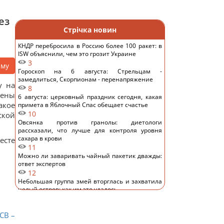
ез
Стрічка новин
КНДР перебросила в Россию более 100 ракет: в
ISW объяснили, чем это грозит Украине
3
аму
Гороскоп на 6 августа: Стрельцам -
замедлиться, Скорпионам - перенапряжение
у на
8
лены
6 августа: церковный праздник сегодня, какая
акое
примета в Яблочный Спас обещает счастье
10
ской
Овсянка против гранолы: диетологи
рассказали, что лучше для контроля уровня
сахара в крови
есте
11
Можно ли заваривать чайный пакетик дважды:
ответ экспертов
12
Небольшая группа змей вторглась и захватила
целый остров: как им это удалось
11
Супруги купили дешевый дом в Италии, но
СВ –
вскоре обнаружился главный подвох
11