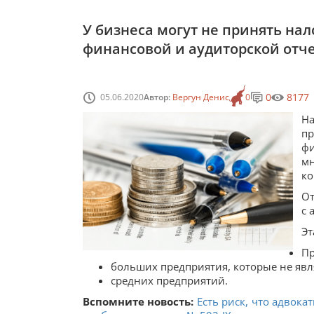
У бизнеса могут не принять на
финансовой и аудиторской отч
0
8177
05.06.2020
Автор:
Вергун Денис
0
На
пр
фи
м
ко
От
с 
Эт
Пр
больших предприятия, которые не явл
средних предприятий.
Вспомните новость:
Есть риск, что адвок