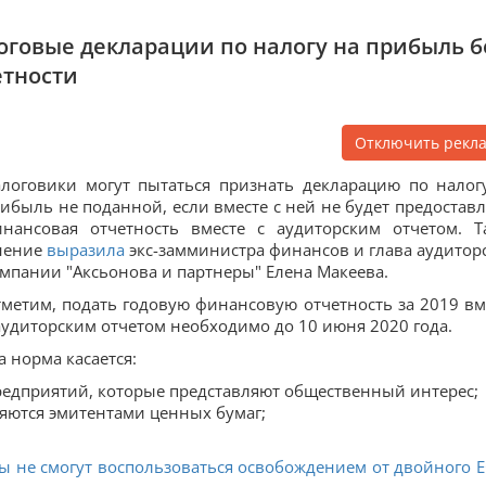
логовые декларации по налогу на прибыль б
етности
Отключить рекл
логовики могут пытаться признать декларацию по налог
ибыль не поданной, если вместе с ней не будет предостав
нансовая отчетность вместе с аудиторским отчетом. Т
нение
выразила
экс-замминистра финансов и глава аудитор
мпании "Аксьонова и партнеры" Елена Макеева.
метим, подать годовую финансовую отчетность за 2019 вм
аудиторским отчетом необходимо до 10 июня 2020 года.
а норма касается:
едприятий, которые представляют общественный интерес;
яются эмитентами ценных бумаг;
аты не смогут воспользоваться освобождением от двойного Е