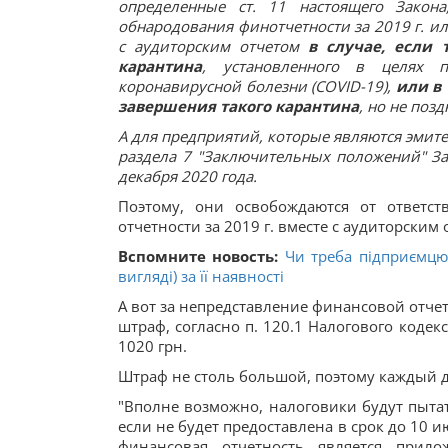
определенные ст. 11 настоящего Закона
обнародования финотчетности за 2019 г. и
с аудиторским отчетом
в случае, если 
карантина
, установленного в целях п
коронавирусной болезни (COVID-19),
или в 
завершения такого карантина
, но не поз
А для предприятий, которые являются эмите
раздела 7 "Заключительных положений" За
декабря 2020 года.
Поэтому, они освобождаются от ответс
отчетности за 2019 г. вместе с аудиторским
Вспомните новость:
Чи треба підприємцю 
вигляді) за її наявності
А вот за непредставление финансовой отче
штраф, согласно п. 120.1 Налогового кодекс
1020 грн.
Штраф не столь большой, поэтому каждый до
"Вполне возможно, налоговики будут пыта
если не будет предоставлена в срок до 10 
финансовая отчетность является прил