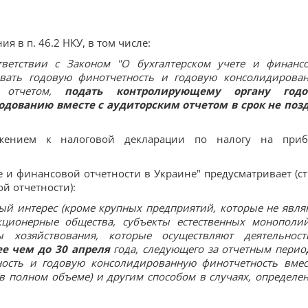
 в п. 46.2 НКУ, в том числе:
ветствии с Законом "О бухгалтерском учете и финанс
овать годовую финотчетность и годовую консолидирова
м отчетом,
подать контролирующему органу годо
одованию вместе с аудиторским отчетом в срок не поз
ожением к налоговой декларации по налогу на при
е и финансовой отчетности в Украине" предусматривает (ст.
й отчетности):
й интерес (кроме крупных предприятий, которые не явля
кционерные общества, субъекты естественных монополи
ы хозяйствования, которые осуществляют деятельнос
ее чем до 30 апреля
года, следующего за отчетным перио
ность и годовую консолидированную финотчетность вмес
в полном объеме) и другим способом в случаях, определе