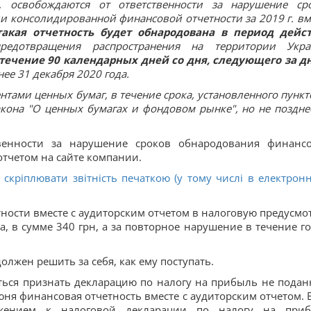
, освобождаются от ответственности за нарушение ср
ли консолидированной финансовой отчетности за 2019 г. вм
такая отчетность будет обнародована в период дейс
редотвращения распространения на территории Укр
течение 90 календарных дней со дня, следующего за дне
днее 31 декабря 2020 года.
нтами ценных бумаг, в течение срока, установленного пункт
кона "О ценных бумагах и фондовом рынке", но не поздне
твенности за нарушение сроков обнародования финанс
 отчетом на сайте компании.
скріплювати звітність печаткою (у тому числі в електрон
тности вместе с аудиторским отчетом в налоговую предусмо
а, в сумме 340 грн, а за повторное нарушение в течение го
лжен решить за себя, как ему поступать.
ться признать декларацию по налогу на прибыль не подан
июня финансовая отчетность вместе с аудиторским отчетом. 
ожением к налоговой декларации по налогу на при