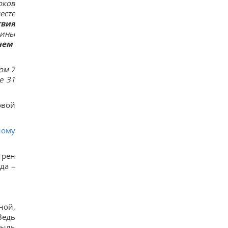
оков
есте
твия
аины
м ​​
ом 7
е 31
овой
ному
трен
да –
ной,
Ведь
быль