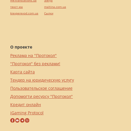
mk-translations.ua
Stelya
текст юа
maltina.com.ua
kievperevod.com.ua
Cылки
О проекте
Реклама на "Протокол"
"Протокол" без реклами!
Карта сайта
Тендер на юридическую услугу
Пользовательское соглашение
Допомогти ресурсу "Протокол"
Кредит онлайн
iGaming Protocol