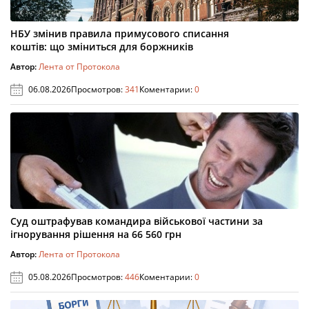
НБУ змінив правила примусового списання
коштів: що зміниться для боржників
Автор:
Лента от Протокола
06.08.2026
Просмотров:
341
Коментарии:
0
Суд оштрафував командира військової частини за
ігнорування рішення на 66 560 грн
Автор:
Лента от Протокола
05.08.2026
Просмотров:
446
Коментарии:
0