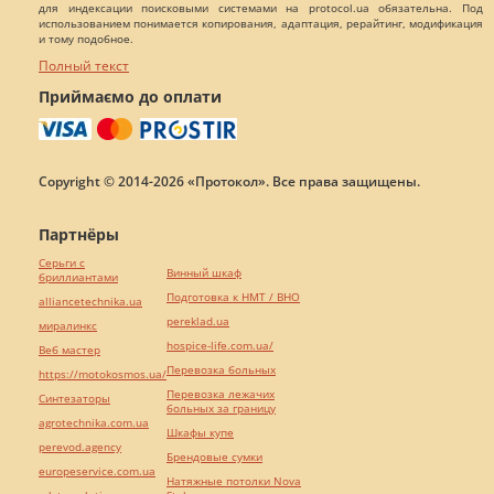
для индексации поисковыми системами на protocol.ua обязательна. Под
использованием понимается копирования, адаптация, рерайтинг, модификация
и тому подобное.
Полный текст
Приймаємо до оплати
Copyright © 2014-2026 «Протокол». Все права защищены.
Партнёры
Серьги с
Винный шкаф
бриллиантами
Подготовка к НМТ / ВНО
alliancetechnika.ua
pereklad.ua
миралинкс
hospice-life.com.ua/
Веб мастер
Перевозка больных
https://motokosmos.ua/
Перевозка лежачих
Синтезаторы
больных за границу
agrotechnika.com.ua
Шкафы купе
perevod.agency
Брендовые сумки
europeservice.com.ua
Натяжные потолки Nova