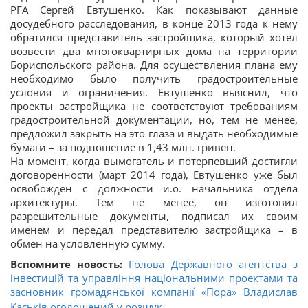
РГА Сергей Евтушенко. Как показывают данные
досудебного расследования, в конце 2013 года к нему
обратился представитель застройщика, который хотел
возвести два многоквартирных дома на территории
Бориспольского района. Для осуществления плана ему
необходимо было получить градостроительные
условия и ограничения. Евтушенко выяснил, что
проекты застройщика не соответствуют требованиям
градостроительной документации, но, тем не менее,
предложил закрыть на это глаза и выдать необходимые
бумаги – за подношение в 1,43 млн. гривен.
На момент, когда вымогатель и потерпевший достигли
договоренности (март 2014 года), Евтушенко уже был
освобожден с должности и.о. начальника отдела
архитектуры. Тем не менее, он изготовил
разрешительные документы, подписал их своим
именем и передал представителю застройщика – в
обмен на условленную сумму.
Вспомните новость:
Голова Державного агентства з
інвестицій та управління національними проектами та
засновник громадянської компанії «Пора» Владислав
Каськів оголошений у розшук