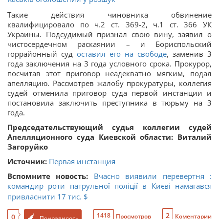
Такие действия чиновника обвинение
квалифицировало по ч.2 ст. 369-2, ч.1 ст. 366 УК
Украины. Подсудимый признал свою вину, заявил о
чистосердечном раскаянии – и Бориспольский
горрайонный суд
оставил его на свободе
, заменив 3
года заключения на 3 года условного срока. Прокурор,
посчитав этот приговор неадекватно мягким, подал
апелляцию. Рассмотрев жалобу прокуратуры, коллегия
судей отменила приговор суда первой инстанции и
постановила заключить преступника в тюрьму на 3
года.
Председательствующий судья коллегии судей
Апелляционного суда Киевской области: Виталий
Загоруйко
Источник:
Первая инстанция
Вспомните новость:
Вчасно виявили перевертня :
командир роти патрульної поліції в Києві намагався
привласнити 17 тис. $
2
1418
0
Просмотров
Коментарии
Понравилось