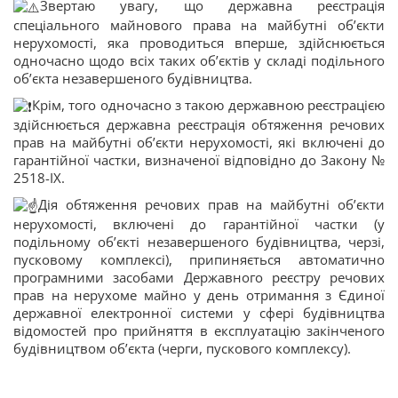
Звертаю увагу, що державна реєстрація
спеціального майнового права на майбутні об’єкти
нерухомості, яка проводиться вперше, здійснюється
одночасно щодо всіх таких об’єктів у складі подільного
об’єкта незавершеного будівництва.
Крім, того одночасно з такою державною реєстрацією
здійснюється державна реєстрація обтяження речових
прав на майбутні об’єкти нерухомості, які включені до
гарантійної частки, визначеної відповідно до Закону №
2518-ІХ.
Дія обтяження речових прав на майбутні об’єкти
нерухомості, включені до гарантійної частки (у
подільному об’єкті незавершеного будівництва, черзі,
пусковому комплексі), припиняється автоматично
програмними засобами Державного реєстру речових
прав на нерухоме майно у день отримання з Єдиної
державної електронної системи у сфері будівництва
відомостей про прийняття в експлуатацію закінченого
будівництвом об’єкта (черги, пускового комплексу).