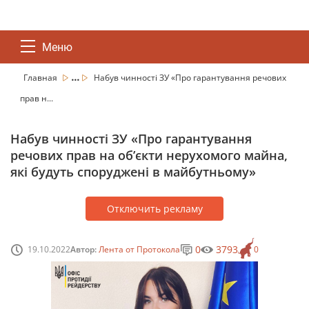
Меню
...
Главная
Набув чинності ЗУ «Про гарантування речових
прав н...
Набув чинності ЗУ «Про гарантування
речових прав на об’єкти нерухомого майна,
які будуть споруджені в майбутньому»
Отключить рекламу
0
3793
19.10.2022
Автор:
Лента от Протокола
0