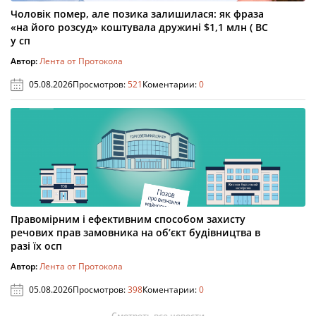
Чоловік помер, але позика залишилася: як фраза
«на його розсуд» коштувала дружині $1,1 млн ( ВС
у сп
Автор:
Лента от Протокола
05.08.2026
Просмотров:
521
Коментарии:
0
Правомірним і ефективним способом захисту
речових прав замовника на об’єкт будівництва в
разі їх осп
Автор:
Лента от Протокола
05.08.2026
Просмотров:
398
Коментарии:
0
Смотреть все новости