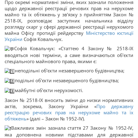
Про окремі нормативні зміни, яких зазнали положення
щодо державної реєстрації речових прав на нерухоме
майно та їх обтяжень у зв’язку з прийняттям Закон №
2518-ІХ, розповідає заступник начальника відділу
розгляду скарг у сфері державної реєстрації нерухомого
майна Офісу протидії рейдерству
Міністерство юстиції
України
Софія Ковальчук.
Софія Ковальчук: «Статтею 4 Закону № 2518-ІХ
вводяться нові терміни, а саме визначаються об’єкти
спеціального майнового права, якими є:
неподільні об’єкти незавершеного будівництва;
подільні об’єкти незавершеного будівництва;
майбутні об’єкти нерухомості.
Закон № 2518-ІХ вносить зміни до низки нормативних
актів, зокрема, Закону України «
Про державну
реєстрацію речових прав на нерухоме майно та їх
обтяжень
» (далі – Закон № 1952-IV).
Важливих змін зазнала стаття 27 Закону № 1952-IV,
яка доповнена новими підставами для державної