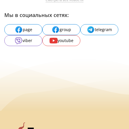
Мы в социальных сетях:
page
group
telegram
viber
youtube