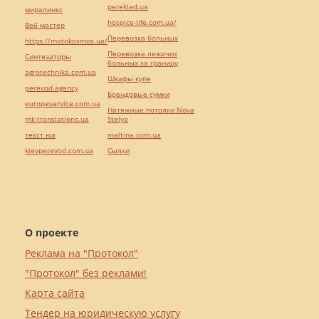
pereklad.ua
миралинкс
hospice-life.com.ua/
Веб мастер
Перевозка больных
https://motokosmos.ua/
Перевозка лежачих
Синтезаторы
больных за границу
agrotechnika.com.ua
Шкафы купе
perevod.agency
Брендовые сумки
europeservice.com.ua
Натяжные потолки Nova
mk-translations.ua
Stelya
текст юа
maltina.com.ua
kievperevod.com.ua
Cылки
О проекте
Реклама на "Протокол"
"Протокол" без реклами!
Карта сайта
Тендер на юридическую услугу