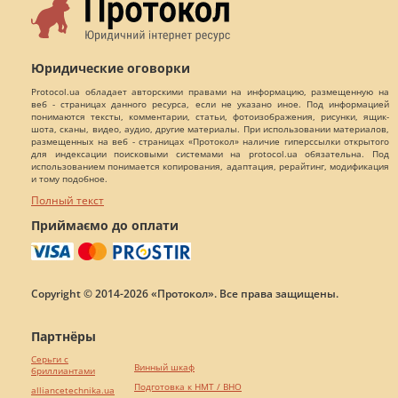
Юридические оговорки
Protocol.ua обладает авторскими правами на информацию, размещенную на
веб - страницах данного ресурса, если не указано иное. Под информацией
понимаются тексты, комментарии, статьи, фотоизображения, рисунки, ящик-
шота, сканы, видео, аудио, другие материалы. При использовании материалов,
размещенных на веб - страницах «Протокол» наличие гиперссылки открытого
для индексации поисковыми системами на protocol.ua обязательна. Под
использованием понимается копирования, адаптация, рерайтинг, модификация
и тому подобное.
Полный текст
Приймаємо до оплати
Copyright © 2014-2026 «Протокол». Все права защищены.
Партнёры
Серьги с
Винный шкаф
бриллиантами
Подготовка к НМТ / ВНО
alliancetechnika.ua