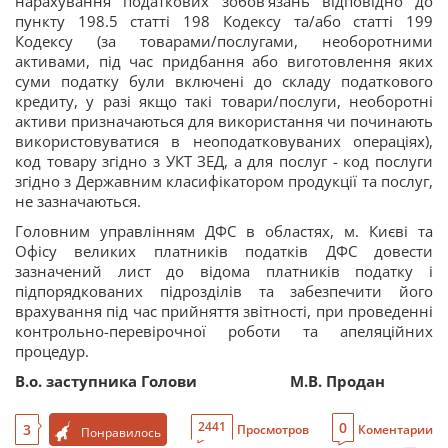
нарахування податкових зобов’язань відповідно до
пункту 198.5 статті 198 Кодексу та/або статті 199
Кодексу (за товарами/послугами, необоротними
активами, під час придбання або виготовлення яких
суми податку були включені до складу податкового
кредиту, у разі якщо такі товари/послуги, необоротні
активи призначаються для використання чи починають
використовуватися в неоподатковуваних операціях),
код товару згідно з УКТ ЗЕД, а для послуг - код послуги
згідно з Державним класифікатором продукції та послуг,
не зазначаються.
Головним управлінням ДФС в областях, м. Києві та
Офісу великих платників податків ДФС довести
зазначений лист до відома платників податку і
підпорядкованих підрозділів та забезпечити його
врахування під час прийняття звітності, при проведенні
контрольно-перевірочної роботи та апеляційних
процедур.
В.о. заступника Голови
М.В. Продан
0
2441
3
Просмотров
Коментарии
Понравилось