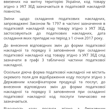
ввезених на митну територію України, код товару
згідно з УКТ ЗЕД зазначається в податковій накладній
повністю.
Зміни щодо складання податкових накладних,
запроваджені Законом № 1797 в частині зазначення в
податковій накладній коду товару згідно з УКТ ЗЕД,
застосовуються до податкових накладних, дата
складання яких припадає на період з 1 січня 2017 року.
До внесення відповідних змін до форми податкової
накладної та порядку її заповнення при складанні
податкової накладної код товару згідно з УКТ ЗЕД слід
зазначати в графі 3 табличної частини податкової
накладної.
Оскільки діюча форма податкової накладної не містить
окремого поля для відображення коду послуги згідно з
Державним класифікатором продукції та послуг, до
внесення відповідних змін до форми податкової
накладної та порядку її заповнення при складанні
податкової накладної код послуги тимчасово не
зазначається.
Відсутність коду послуги згідно з Державним