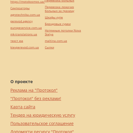
Перевозка больных
https://motokosmos.ua/
Перевозка лежачих
Синтезаторы
больных за границу
agrotechnika.com.ua
Шкафы купе
perevod.agency
Брендовые сумки
europeservice.com.ua
Натяжные потолки Nova
mk-translations.ua
Stelya
текст юа
maltina.com.ua
kievperevod.com.ua
Cылки
О проекте
Реклама на "Протокол"
"Протокол" без реклами!
Карта сайта
Тендер на юридическую услугу
Пользовательское соглашение
Допомогти ресурсу "Протокол"