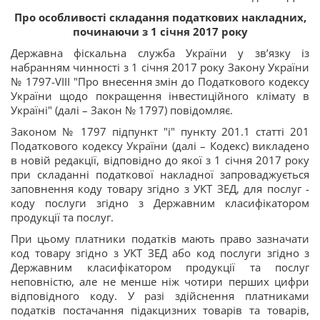
Про особливості складання податкових накладних,
починаючи з 1 січня 2017 року
Державна фіскальна служба України у зв’язку із
набранням чинності з 1 січня 2017 року Закону України
№ 1797-VІІІ "Про внесення змін до Податкового кодексу
України щодо покращення інвестиційного клімату в
Україні" (далі – Закон № 1797) повідомляє.
Законом № 1797 підпункт "і" пункту 201.1 статті 201
Податкового кодексу України (далі – Кодекс) викладено
в новій редакції, відповідно до якої з 1 січня 2017 року
при складанні податкової накладної запроваджується
заповнення коду товару згідно з УКТ ЗЕД, для послуг -
коду послуги згідно з Державним класифікатором
продукції та послуг.
При цьому платники податків мають право зазначати
код товару згідно з УКТ ЗЕД або код послуги згідно з
Державним класифікатором продукції та послуг
неповністю, але не менше ніж чотири перших цифри
відповідного коду. У разі здійснення платниками
податків постачання підакцизних товарів та товарів,