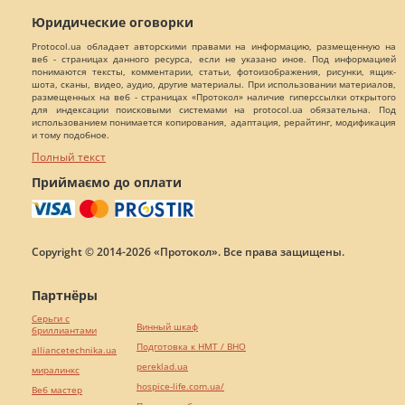
Юридические оговорки
Protocol.ua обладает авторскими правами на информацию, размещенную на
веб - страницах данного ресурса, если не указано иное. Под информацией
понимаются тексты, комментарии, статьи, фотоизображения, рисунки, ящик-
шота, сканы, видео, аудио, другие материалы. При использовании материалов,
размещенных на веб - страницах «Протокол» наличие гиперссылки открытого
для индексации поисковыми системами на protocol.ua обязательна. Под
использованием понимается копирования, адаптация, рерайтинг, модификация
и тому подобное.
Полный текст
Приймаємо до оплати
Copyright © 2014-2026 «Протокол». Все права защищены.
Партнёры
Серьги с
Винный шкаф
бриллиантами
Подготовка к НМТ / ВНО
alliancetechnika.ua
pereklad.ua
миралинкс
hospice-life.com.ua/
Веб мастер