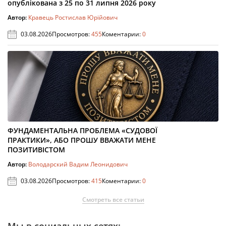
опублікована з 25 по 31 липня 2026 року
Автор:
Кравець Ростислав Юрійович
03.08.2026
Просмотров:
455
Коментарии:
0
ФУНДАМЕНТАЛЬНА ПРОБЛЕМА «СУДОВОЇ
ПРАКТИКИ», АБО ПРОШУ ВВАЖАТИ МЕНЕ
ПОЗИТИВІСТОМ
Автор:
Володарский Вадим Леонидович
03.08.2026
Просмотров:
415
Коментарии:
0
Смотреть все статьи
Мы в социальных сетях: