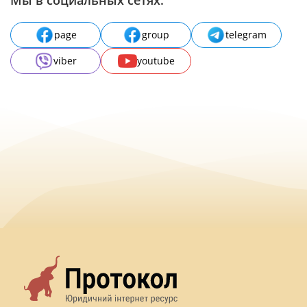
page
group
telegram
viber
youtube