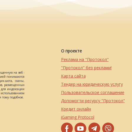
О проекте
Реклама на "Протокол"
"Протокол" без реклами!
ещенную на веб -
Карта сайта
ацией понимаются
ик-шота, сканы,
Тендер на юридическую услугу
ов, размещенных
о для индексации
Пользовательское соглашение
использованием
 тому подобное.
Допомогти ресурсу "Протокол"
Кредит онлайн
iGaming Protocol