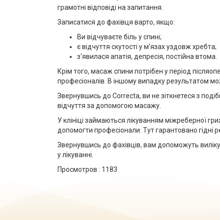
грамотні відповіді на запитання.
Записатися до фахівця варто, якщо:
Ви відчуваєте біль у спині;
є відчуття скутості у м'язах уздовж хребта;
з'явилася апатія, депресія, постійна втома.
Крім того, масаж спини потрібен у період післяо
професіоналів. В іншому випадку результатом мож
Звернувшись до Correcta, ви не зіткнетеся з под
відчуття за допомогою масажу.
У клініці займаються лікуванням міжреберної гри
допомогти професіонали. Тут гарантовано гідні рез
Звернувшись до фахівців, вам допоможуть вилік
у лікуванні.
Просмотров :
1183