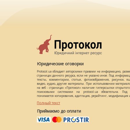
Юридические оговорки
Protocol.ua обладает авторскими правами на информацию, разм
страницах данного ресурса, если не указано иное. Под информ
тексты, комментарии, статьи, фотоизображения, рисунки, ящ
видео, аудио, другие материалы. При использовании материал
на веб - страницах «Протокол» наличие гиперссылки открытог
поисковыми системами на protocol.ua обязательна. Под 
понимается копирования, адаптация, рерайтинг, модификация и
Полный текст
Приймаємо до оплати