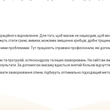
пераційного відновлення. Для того, щоб масаж не нашкодив, щоб він
уть стати грижі, вивихи, можливе зміщення хребців, дрібні тріщин
ібними проблемами. Тут працюють справжні професіонали, які допом
жі та протрузій, остеохондрозу та інших захворювань. На сайті ви 
ультати. За допомогою масажу вдасться знятий больові відчуття не т
увати захворювання спини, підберуть оптимально підходящий метод