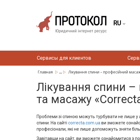
RU
Сервисы для клиентов
Серв
...
Главная
Лікування спини – професійний масаж у
Лікування спини – 
та масажу «Correct
Проблеми зі спиною можуть турбувати не лише у 
спини. На сайті
correcta.com.ua
ви зможете ознайом
професіонали, які не лише допоможуть зняти біль
Завітавши на сайт, ви зможете ознайомитися з п