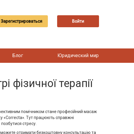
Зарегистрироваться
Войти
Блог
Юридический мир
і фізичної терапії
 ефективним помічником стане професійний масаж
жу «Correcta». Тут працюють справжні
 позбутися стресу.
и зможете отримати безкоштовну консультацію та