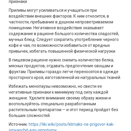
признаки.
Приливы могут усиливаться и учащаться при
воздействии внешних факторов. К ним относится, в
частности, пребывание в душном непроветриваемом
помещении. Негативное воздействие оказывает
содержание в рационе большого количества сладостей,
мучных блюд. Следует сократить употребление черного
кофе и чая, по возможности избавиться от вредных
привычек, избегать повышенной физической нагрузки.
В пищевом рационе нужно снизить количество белка,
мясных продуктов, отдавать предпочтение овощам и
фруктам. Приливы гораздо легче переносятся в одежде
просторного кроя, изготовленной из натуральных тканей.
Избежать менопаузы невозможно, но свести ее
негативные признаки к минимуму под силу каждой
женщине. Уделите внимание своему образу жизни и
воспользуйтесь специально разработанным
растительным препаратом — и этот период пройдет без
больших сложностей.
Источник:
https://liki.wiki/posts/klimaks-ne-prigovor-kak-
smyagchit-ego-simptomy