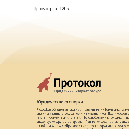
Просмотров :
1205
Юридические оговорки
Protocol.ua обладает авторскими правами на информацию, разм
страницах данного ресурса, если не указано иное. Под информ
тексты, комментарии, статьи, фотоизображения, рисунки, ящ
видео, аудио, другие материалы. При использовании материал
на веб - страницах «Протокол» наличие гиперссылки открытог