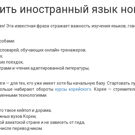
чить иностранный язык но
ек! Эта известная фраза отражает важность изучения языков, гово
собами:
 словарей, обучающих онлайн-тренажеров;
х;
их поездок;
трами и чтения адаптированной литературы;
и — для тех, кто уже имеет хотя бы начальную базу. Стартовать л
 больше набирают обороты
курсы корейского
. Корея — стремите
менными технологиями.
то такое кейпоп и дорама;
жных вузов Кореи;
й азиатской стране и не зависеть от гида;
м числе переводчиком.