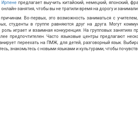
в Ирпене
предлагает выучить китайский, немецкий, японский, фра
 онлайн-занятия, чтобы вы не тратили время на дорогу и занимали
 причинам. Во-первых, это возможность заниматься с учителем
ых, студенты в группе равняются друг на друга. Могут комму
 роль играет и взаимная конкуренция. На групповых занятиях п
олее предпочтителен. Часто языковые центры предлагают неско
ланирует переехать на ПМЖ, для детей, разговорный язык. Выби
тесь, знакомьтесь с новыми языками и культурами, чтобы почувств