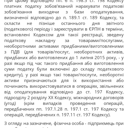
При цьому відповідно пп. б п. 198.5 ст. 198 Кодексу
платник податку зобов’язаний нарахувати податкові
зобов’язання виходячи з бази оподаткування,
визначеної відповідно до п. 189.1 ст. 189 Кодексу, та
скласти не пізніше останнього дня звітного
(податкового) періоду і зареєструвати в ЄРПН в терміни,
встановлені Кодексом для такої реєстрації, зведену
податкову накладну за товарами/послугами,
необоротними активами придбаними/виготовленими
з ПДВ (для товарів/послуг, необоротних активів,
придбаних або виготовлених до 1 липня 2015 року, - у
разі якщо під час такого придбання або виготовлення
суми податку були включені до складу податкового
кредиту), у разі якщо такі товари/послуги, необоротні
активи призначаються для їх використання або
починають використовуватися в операціях, звільнених
від оподаткування відповідно до ст. 197 Кодексу,
підрозділу 2 розділу XX Кодексу, міжнародних договорів
(угод) (крім випадків проведення операцій,
передбачених пп. 197.1.28 п. 197.1 ст. 197 Кодексу та
операцій, передбачених п. 197.11 ст. 197 Кодексу).
З огляду на зазначене, фізична особа - підприємець при