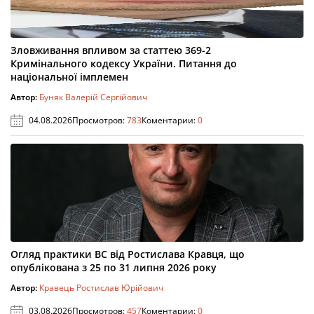
Зловживання впливом за статтею 369-2
Кримінального кодексу України. Питання до
національної імплемен
Автор:
Буняк Валерій Сергійович
04.08.2026
Просмотров:
783
Коментарии:
0
Огляд практики ВС від Ростислава Кравця, що
опублікована з 25 по 31 липня 2026 року
Автор:
Кравець Ростислав Юрійович
03.08.2026
Просмотров:
457
Коментарии:
0