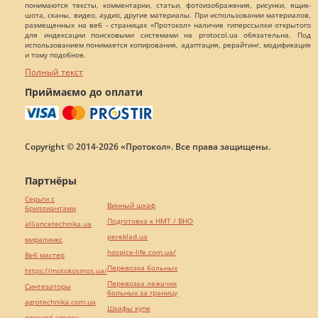
понимаются тексты, комментарии, статьи, фотоизображения, рисунки, ящик-
шота, сканы, видео, аудио, другие материалы. При использовании материалов,
размещенных на веб - страницах «Протокол» наличие гиперссылки открытого
для индексации поисковыми системами на protocol.ua обязательна. Под
использованием понимается копирования, адаптация, рерайтинг, модификация
и тому подобное.
Полный текст
Приймаємо до оплати
Copyright © 2014-2026 «Протокол». Все права защищены.
Партнёры
Серьги с
Винный шкаф
бриллиантами
Подготовка к НМТ / ВНО
alliancetechnika.ua
pereklad.ua
миралинкс
hospice-life.com.ua/
Веб мастер
Перевозка больных
https://motokosmos.ua/
Перевозка лежачих
Синтезаторы
больных за границу
agrotechnika.com.ua
Шкафы купе
perevod.agency