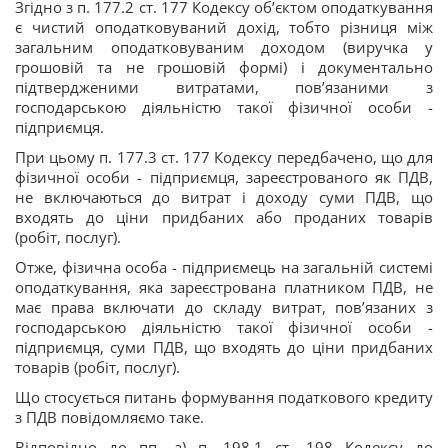
Згідно з п. 177.2 ст. 177 Кодексу об’єктом оподаткування
є чистий оподатковуваний дохід, тобто різниця між
загальним оподатковуваним доходом (виручка у
грошовій та не грошовій формі) і документально
підтвердженими витратами, пов’язаними з
господарською діяльністю такої фізичної особи -
підприємця.
При цьому п. 177.3 ст. 177 Кодексу передбачено, що для
фізичної особи - підприємця, зареєстрованого як ПДВ,
не включаються до витрат і доходу суми ПДВ, що
входять до ціни придбаних або проданих товарів
(робіт, послуг).
Отже, фізична особа - підприємець на загальній системі
оподаткування, яка зареєстрована платником ПДВ, не
має права включати до складу витрат, пов’язаних з
господарською діяльністю такої фізичної особи -
підприємця, суми ПДВ, що входять до ціни придбаних
товарів (робіт, послуг).
Що стосується питань формування податкового кредиту
з ПДВ повідомляємо таке.
Відповідно до пп. а) п. 198.1 ст. 198 Кодексу до