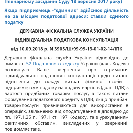
Пленарному засіданні Суду 18 вересня 2017 року)
Якщо підприємець -"єдинник" здійcнює діяльність
не за місцем податкової адреси: ставки єдиного
податку
ДЕРЖАВНА ФІСКАЛЬНА СЛУЖБА УКРАЇНИ
ІНДИВІДУАЛЬНА ПОДАТКОВА КОНСУЛЬТАЦІЯ
від 10.0
9.2018 р.
N 3905/Ш/99-99-13-01-02-14/ІПК
Державна фіскальна служба України відповідно до
вимог ст.
52
Податкового кодексу
України (далі- Кодекс)
розглянула Ваше звернення про отримання
індивідуальної податкової консультації щодо питань
віднесення до складу витрат фізичної особи -
підприємця сум податку на додану вартість (далі - ПДВ) з
вартості придбаних товарів/ послуг, а також питань
формування податкового кредиту з ПДВ, якщо придбані
товари/послуги призначаються для використання в
операціях, звільнених від оподаткування відповідно до
пп. 197.1.25 п. 197.1 ст. 197 Кодексу, та з урахуванням
фактичних обставин, викладених у зверненні,
повідомляє таке.