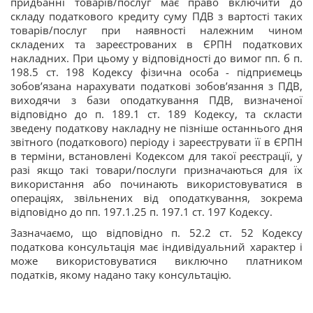
придбанні товарів/послуг має право включити до
складу податкового кредиту суму ПДВ з вартості таких
товарів/послуг при наявності належним чином
складених та зареєстрованих в ЄРПН податкових
накладних. При цьому у відповідності до вимог пп. б п.
198.5 ст. 198 Кодексу фізична особа - підприємець
зобов’язана нарахувати податкові зобов’язання з ПДВ,
виходячи з бази оподаткування ПДВ, визначеної
відповідно до п. 189.1 ст. 189 Кодексу, та скласти
зведену податкову накладну не пізніше останнього дня
звітного (податкового) періоду і зареєструвати її в ЄРПН
в терміни, встановлені Кодексом для такої реєстрації, у
разі якщо такі товари/послуги призначаються для їх
використання або починають використовуватися в
операціях, звільнених від оподаткування, зокрема
відповідно до пп. 197.1.25 п. 197.1 ст. 197 Кодексу.
Зазначаємо, що відповідно п. 52.2 ст. 52 Кодексу
податкова консультація має індивідуальний характер і
може використовуватися виключно платником
податків, якому надано таку консультацію.