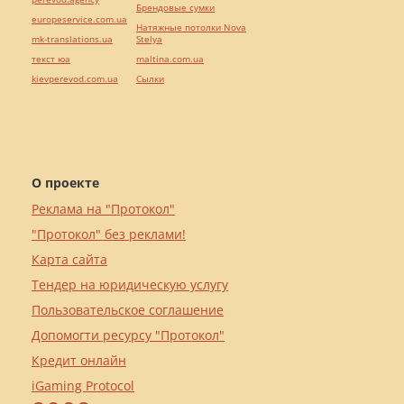
Брендовые сумки
europeservice.com.ua
Натяжные потолки Nova
mk-translations.ua
Stelya
текст юа
maltina.com.ua
kievperevod.com.ua
Cылки
О проекте
Реклама на "Протокол"
"Протокол" без реклами!
Карта сайта
Тендер на юридическую услугу
Пользовательское соглашение
Допомогти ресурсу "Протокол"
Кредит онлайн
iGaming Protocol