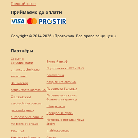
Полный текст
Приймаємо до оплати
Copyright © 2014-2026 «Протокол». Все права защищены.
Партнёры
Серьги с
Винный шкаф
бриллиантами
Подготовка к НМТ / ВНО
alliancetechnika.ua
pereklad.ua
миралинкс
hospice-life.com.ua/
Веб мастер
Перевозка больных
https://motokosmos.ua/
Перевозка лежачих
Синтезаторы
больных за границу
agrotechnika.com.ua
Шкафы купе
perevod.agency
Брендовые сумки
europeservice.com.ua
Натяжные потолки Nova
mk-translations.ua
Stelya
текст юа
maltina.com.ua
kievperevod.com.ua
Cылки