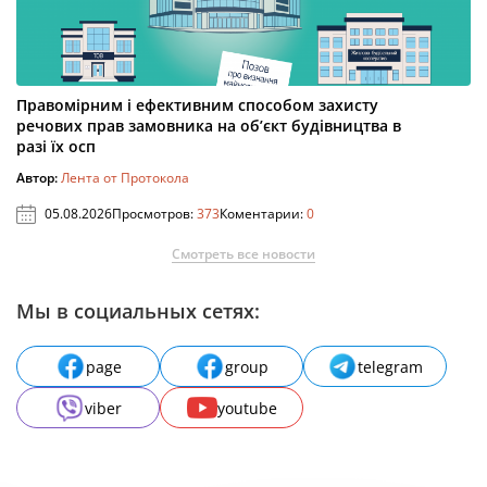
Правомірним і ефективним способом захисту
речових прав замовника на об’єкт будівництва в
разі їх осп
Автор:
Лента от Протокола
05.08.2026
Просмотров:
373
Коментарии:
0
Смотреть все новости
Мы в социальных сетях:
page
group
telegram
viber
youtube