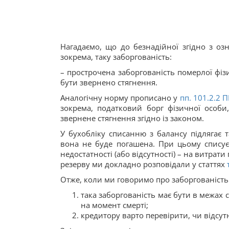
Нагадаємо, що до безнадійної згідно з о
зокрема, таку заборгованість:
– прострочена заборгованість померлої фізи
бути звернено стягнення.
Аналогічну норму прописано у
пп. 101.2.
2
П
зокрема, податковий борг фізичної особи,
звернене стягнення згідно із законом.
У бухобліку списанню з балансу підлягає т
вона не буде погашена. При цьому списуєт
недостатності (або відсутності) – на витрат
резерву ми докладно розповідали у статтях
Отже, коли ми говоримо про заборгованіст
така заборгованість має бути в межах 
на момент смерті;
кредитору варто перевірити, чи відсу