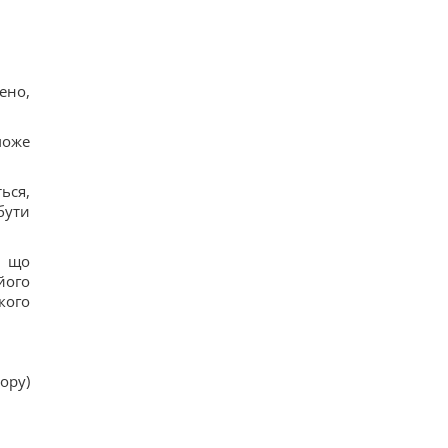
ено,
може
ься,
бути
, що
його
кого
ору)