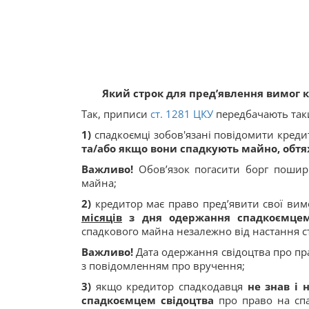
Який строк для пред’явлення вимог
Так, приписи
ст.
1281
ЦКУ
передбачають такий
1)
спадкоємці зобов'язані повідомити кред
та/або якщо вони спадкують майно, обтя
Важливо!
Обов’язок погасити борг пошир
майна;
2)
кредитор має право пред’явити свої вим
місяців
з дня одержання спадкоємцем
спадкового майна незалежно від настання с
Важливо!
Дата одержання свідоцтва про пр
з повідомленням про вручення;
3)
якщо кредитор спадкодавця
не знав і
спадкоємцем свідоцтва
про право на спа