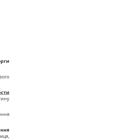
орги
вого
сти
тину
ення
ання
мця,