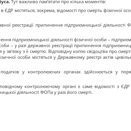
уса.
Тут важливо пам’ятати про кілька моментів:
в ЄДР містяться, зокрема, відомості про смерть фізичної осо
вної реєстрації припинення підприємницької діяльності 
ення підприємницької діяльності фізичної особи – підприєм
соби – у разі державної реєстрації припинення підприємниц
 у зв’язку з її смертю. Відповідну копію свідоцтва про смерт
ізичної особи містяться у Державному реєстрі актів цивіль
податків у контролюючих органах здійснюється у поря
дповідному контролюючому органі є саме відомості з ЄДР
цької діяльності ФОПа у разі його смерті.