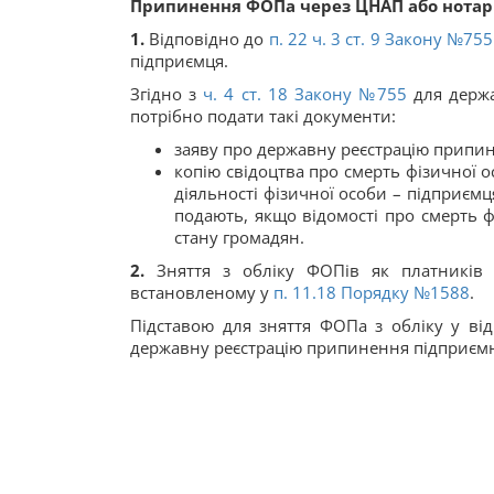
Припинення ФОПа через ЦНАП або нотарі
1.
Відповідно до
п. 22 ч. 3 ст. 9 Закону №755
підприємця.
Згідно з
ч. 4 ст. 18 Закону №755
для держа
потрібно подати такі документи:
заяву про державну реєстрацію припин
копію свідоцтва про смерть фізичної о
діяльності фізичної особи – підприємця
подають, якщо відомості про смерть ф
стану громадян.
2.
Зняття з обліку ФОПів як платників 
встановленому у
п. 11.18 Порядку №1588
.
Підставою для зняття ФОПа з обліку у ві
державну реєстрацію припинення підприємни