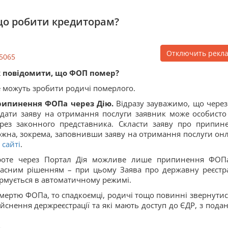
що робити кредиторам?
Отключить рекл
5065
 повідомити, що ФОП помер?
 можуть зробити родичі померлого.
рипинення ФОПа через Дію.
Відразу зауважимо, що через
дати заяву на отримання послуги заявник може особисто
рез законного представника. Скласти заяву про припин
жна, зокрема, заповнивши заяву на отримання послуги он
 сайті
.
роте через Портал Дія можливе лише припинення ФОП
асним рішенням – при цьому Заява про державну реєстр
рмується в автоматичному режимі.
смертю ФОПа, то спадкоємці, родичі тощо повинні звернутис
дійснення держреєстрації та які мають доступ до ЄДР, з пода