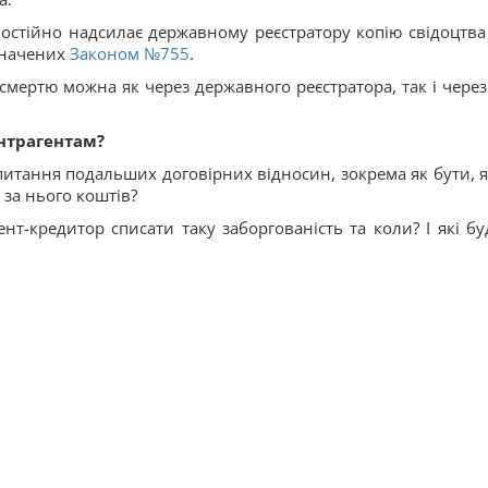
остійно надсилає державному реєстратору копію свідоцтва
значених
Законом №755
.
смертю можна як через державного реєстратора, так і через
нтрагентам?
 питання подальших договірних відносин, зокрема як бути, 
 за нього коштів?
т-кредитор списати таку заборгованість та коли? І які бу