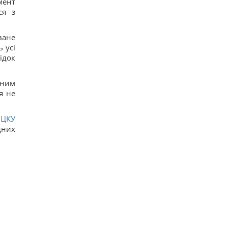
мент
ся з
ване
 усі
ідок
аним
ня не
и
ЦКУ
дних