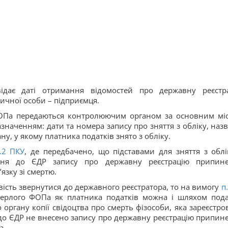
відає даті отримання відомостей про державну реєстр
ичної особи – підприємця.
ФОПа передаються контролюючим органом за основним мі
азначенням: дати та номера запису про зняття з обліку, назв
у, у якому платника податків знято з обліку.
.
2
ПКУ
, де передбачено, що підставами для зняття з облі
ня до ЄДР запису про державну реєстрацію припин
’язку зі смертю.
вість звернутися до державного реєстратора, то на вимогу
п.
ерлого ФОПа як платника податків можна і шляхом под
органу копії свідоцтва про смерть фізособи, яка зареєстро
 до ЄДР не внесено запису про державну реєстрацію припин
а.