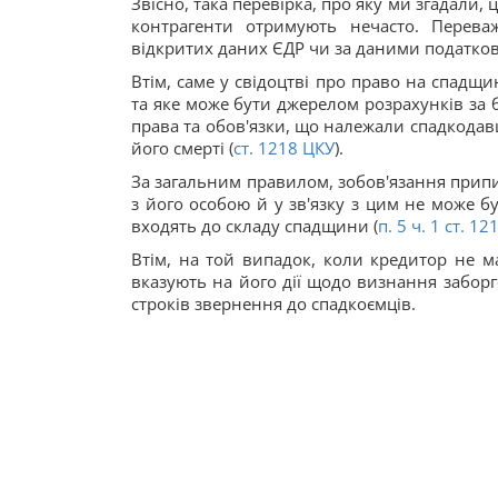
Звісно, така перевірка, про яку ми згадали,
контрагенти отримують нечасто. Перев
відкритих даних ЄДР чи за даними податкови
Втім, саме у свідоцтві про право на спадщи
та яке може бути джерелом розрахунків за
права та обов'язки, що належали спадкодав
його смерті (
ст.
1218
ЦКУ
).
За загальним правилом, зобов'язання прип
з його особою й у зв'язку з цим не може 
входять до складу спадщини (
п. 5 ч. 1 ст.
12
Втім, на той випадок, коли кредитор не 
вказують на його дії щодо визнання забор
строків звернення до спадкоємців.