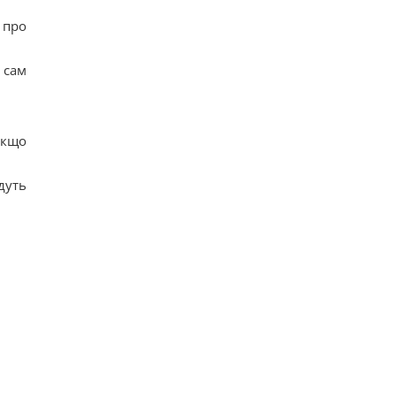
 про
 сам
якщо
дуть