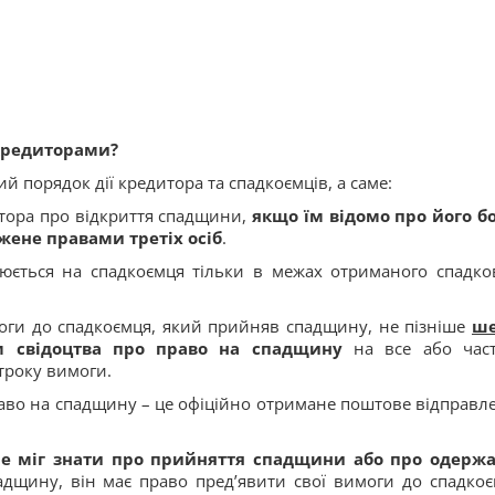
 кредиторами?
 порядок дії кредитора та спадкоємців, а саме:
итора про відкриття спадщини,
якщо їм відомо про його б
жене правами третіх осіб
.
юється на спадкоємця тільки в межах отриманого спадко
оги до спадкоємця, який прийняв спадщину, не пізніше
ше
 свідоцтва про право на спадщину
на все або час
троку вимоги.
аво на спадщину – це офіційно отримане поштове відправл
 не міг знати про прийняття спадщини або про одерж
дщину, він має право пред’явити свої вимоги до спадкоє