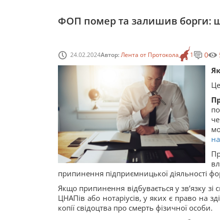
ФОП помер та залишив борги: 
0
24.02.2024
Автор:
Лента от Протокола
1
Як
Це
П
по
че
мо
на
П
вл
припинення підприємницької діяльності фо
Якщо припинення відбувається у зв’язку зі 
ЦНАПів або нотаріусів, у яких є право на з
копії свідоцтва про смерть фізичної особи.