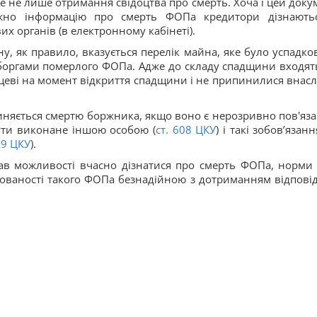
 це не лише отримання свідоцтва про смерть. Хоча і цей доку
ажно інформацію про смерть ФОПа кредитори дізнають
х органів (в електронному кабінеті).
ну, як правило, вказується перелік майна, яке було успадко
 боргами померлого ФОПа. Адже до складу спадщини входять
цеві на момент відкриття спадщини і не припинилися внасл
иняється смертю боржника, якщо воно є нерозривно пов'яз
бути виконане іншою особою (
ст.
608
ЦКУ
) і такі зобов’язан
19
ЦКУ
).
мав можливості вчасно дізнатися про смерть ФОПа, норм
гованості такого ФОПа безнадійною з дотриманням відпові