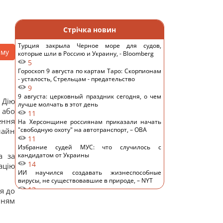
Стрічка новин
Турция закрыла Черное море для судов,
аму
которые шли в Россию и Украину, - Bloomberg
5
Гороскоп 9 августа по картам Таро: Скорпионам
- усталость, Стрельцам - предательство
9
9 августа: церковный праздник сегодня, о чем
 Дію
лучше молчать в этот день
 або
11
ення
На Херсонщине россиянам приказали начать
"свободную охоту" на автотранспорт, – ОВА
лайн
11
Избрание судей МУС: что случилось с
а за
кандидатом от Украины
14
ацію
ИИ научился создавать жизнеспособные
вирусы, не существовавшие в природе, – NYT
13
я до
Денисенко призналась, почему на самом деле
нням
спешит выйти замуж
12