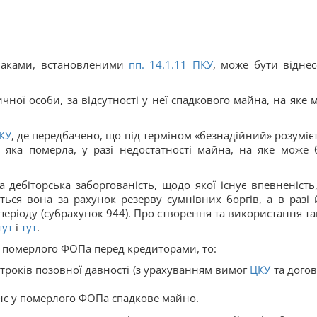
знаками, встановленими
пп. 14.1.
11
ПКУ
, може бути віднес
чної особи, за відсутності у неї спадкового майна, на яке 
КУ
, де передбачено, що під терміном «безнадійний» розумієт
 яка померла, у разі недостатності майна, на яке може 
а дебіторська заборгованість, щодо якої існує впевненість
ься вона за рахунок резерву сумнівних боргів, а в разі 
и періоду (субрахунок 944). Про створення та використання та
тут
і
тут
.
ь померлого ФОПа перед кредиторами, то:
строків позовної давності (з урахуванням вимог
ЦКУ
та догов
тнє у померлого ФОПа спадкове майно.