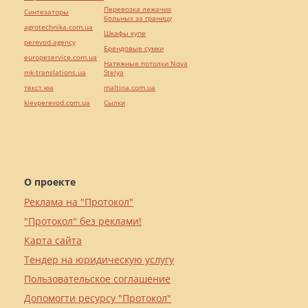
Перевозка лежачих
Синтезаторы
больных за границу
agrotechnika.com.ua
Шкафы купе
perevod.agency
Брендовые сумки
europeservice.com.ua
Натяжные потолки Nova
mk-translations.ua
Stelya
текст юа
maltina.com.ua
kievperevod.com.ua
Cылки
О проекте
Реклама на "Протокол"
"Протокол" без реклами!
Карта сайта
Тендер на юридическую услугу
Пользовательское соглашение
Допомогти ресурсу "Протокол"