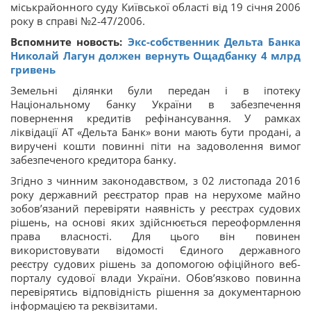
міськрайонного суду Київської області від 19 січня 2006
року в справі №2-47/2006.
Вспомните новость:
Экс-собственник Дельта Банка
Николай Лагун должен вернуть Ощадбанку 4 млрд
гривень
Земельні ділянки були передан і в іпотеку
Національному банку України в забезпечення
повернення кредитів рефінансування. У рамках
ліквідації АТ «Дельта Банк» вони мають бути продані, а
виручені кошти повинні піти на задоволення вимог
забезпеченого кредитора банку.
Згідно з чинним законодавством, з 02 листопада 2016
року державний реєстратор прав на нерухоме майно
зобов’язаний перевіряти наявність у реєстрах судових
рішень, на основі яких здійснюється переоформлення
права власності. Для цього він повинен
використовувати відомості Єдиного державного
реєстру судових рішень за допомогою офіційного веб-
порталу судової влади України. Обов’язково повинна
перевірятись відповідність рішення за документарною
інформацією та реквізитами.