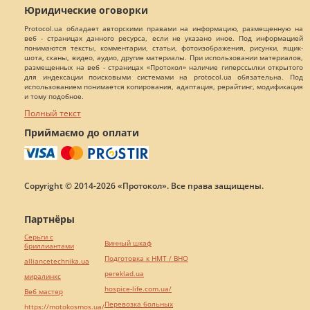
Юридические оговорки
Protocol.ua обладает авторскими правами на информацию, размещенную на
веб - страницах данного ресурса, если не указано иное. Под информацией
понимаются тексты, комментарии, статьи, фотоизображения, рисунки, ящик-
шота, сканы, видео, аудио, другие материалы. При использовании материалов,
размещенных на веб - страницах «Протокол» наличие гиперссылки открытого
для индексации поисковыми системами на protocol.ua обязательна. Под
использованием понимается копирования, адаптация, рерайтинг, модификация
и тому подобное.
Полный текст
Приймаємо до оплати
Copyright © 2014-2026 «Протокол». Все права защищены.
Партнёры
Серьги с
Винный шкаф
бриллиантами
Подготовка к НМТ / ВНО
alliancetechnika.ua
pereklad.ua
миралинкс
hospice-life.com.ua/
Веб мастер
Перевозка больных
https://motokosmos.ua/