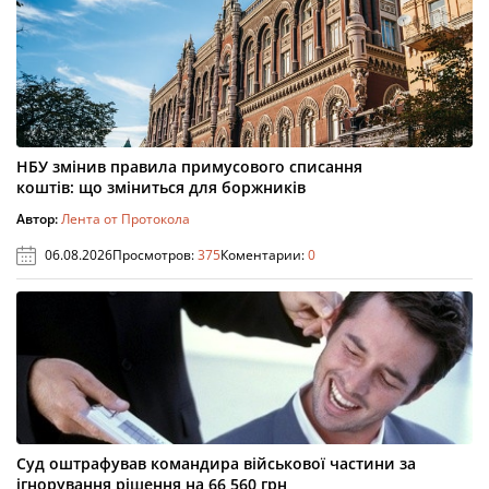
НБУ змінив правила примусового списання
коштів: що зміниться для боржників
Автор:
Лента от Протокола
06.08.2026
Просмотров:
375
Коментарии:
0
Суд оштрафував командира військової частини за
ігнорування рішення на 66 560 грн