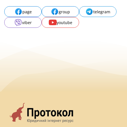
page
group
telegram
viber
youtube