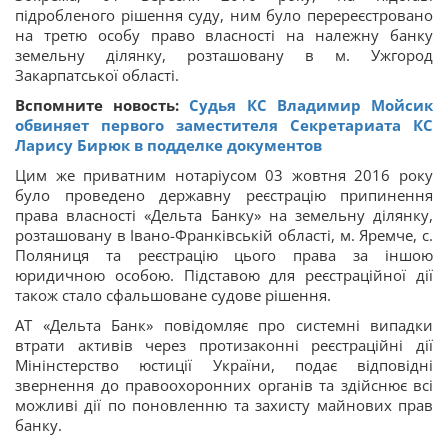
підробленого рішення суду, ним було перереєстровано
на третю особу право власності на належну банку
земельну ділянку, розташовану в м. Ужгород
Закарпатської області.
Вспомните новость:
Судья КС Владимир Мойсик
обвиняет первого заместителя Секретариата КС
Ларису Бирюк в подделке документов
Цим же приватним нотаріусом 03 жовтня 2016 року
було проведено державну реєстрацію припинення
права власності «Дельта Банку» на земельну ділянку,
розташовану в Івано-Франківській області, м. Яремче, с.
Поляниця та реєстрацію цього права за іншою
юридичною особою. Підставою для реєстраційної дії
також стало сфальшоване судове рішення.
АТ «Дельта Банк» повідомляє про системні випадки
втрати активів через протизаконні реєстраційні дії
Мінінстерство юстиції України, подає відповідні
звернення до правоохоронних органів та здійснює всі
можливі дії по поновленню та захисту майнових прав
банку.