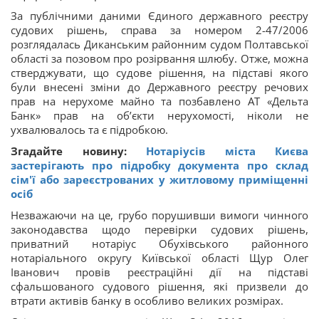
За публічними даними Єдиного державного реєстру
судових рішень, справа за номером 2-47/2006
розглядалась Диканським районним судом Полтавської
області за позовом про розірвання шлюбу. Отже, можна
стверджувати, що судове рішення, на підставі якого
були внесені зміни до Державного реєстру речових
прав на нерухоме майно та позбавлено АТ «Дельта
Банк» прав на об’єкти нерухомості, ніколи не
ухвалювалось та є підробкою.
Згадайте новину:
Нотаріусів міста Києва
застерігають про підробку документа про склад
сім'ї або зареєстрованих у житловому приміщенні
осіб
Незважаючи на це, грубо порушивши вимоги чинного
законодавства щодо перевірки судових рішень,
приватний нотаріус Обухівського районного
нотаріального округу Київської області Щур Олег
Іванович провів реєстраційні дії на підставі
сфальшованого судового рішення, які призвели до
втрати активів банку в особливо великих розмірах.