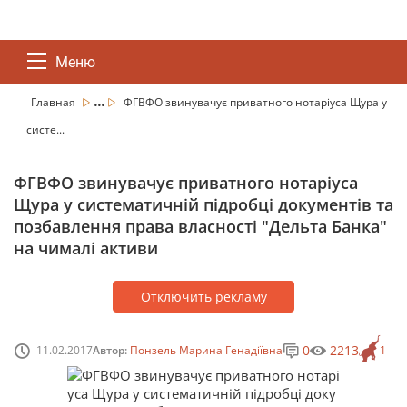
Меню
...
Главная
ФГВФО звинувачує приватного нотаріуса Щура у
систе...
ФГВФО звинувачує приватного нотаріуса
Щура у систематичній підробці документів та
позбавлення права власності "Дельта Банка"
на чималі активи
Отключить рекламу
0
2213
11.02.2017
Автор:
Понзель Марина Генадіївна
1