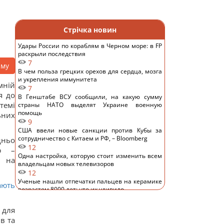
Стрічка новин
Удары России по кораблям в Черном море: в FP
раскрыли последствия
7
аму
В чем польза грецких орехов для сердца, мозга
и укрепления иммунитета
мній
7
я до
В Генштабе ВСУ сообщили, на какую сумму
темі
страны НАТО выделят Украине военную
помощь
ьних
9
США ввели новые санкции против Кубы за
сотрудничество с Китаем и РФ, – Bloomberg
дньо
12
ю –
Одна настройка, которую стоит изменить всем
і на
владельцам новых телевизоров
12
Ученые нашли отпечатки пальцев на керамике
ають
возрастом 8000 лет: что их удивило
13
Украина ставит Путина на предвыборные часы,
 для
- Newsweek
в та
12