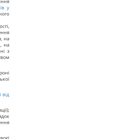
іння
16
ів у
"Не переставайте поддерживать": Джамала
ного
призвала мир помочь Украине во время войны
14
Прием "Мунджаро" может снизить риск
сті,
сердечных приступов, но есть нюанс, –
ення
исследование
, на
14
, на
"ПриватБанк" обновил курс валют: сколько
стоит доллар сегодня
ні з
17
твом
Телескоп на Гавайях зафиксировал новые
загадочные явления на поверхности Солнца
12
роні
ької
 від
ії);
ядок
ення
воєї