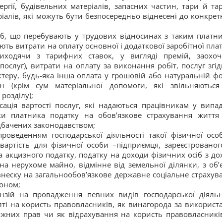
ргії, будівельних матеріалів, запасних частин, тари й та
іалів, які можуть бути безпосередньо віднесені до конкрет
іб, що перебувають у трудових відносинах з таким платн
ають витрати на оплату основної і додаткової заробітної плат
иходячи з тарифних ставок, у вигляді премій, заохоч
 послуг), витрати на оплату за виконання робіт, послуг згід
теру, будь-яка інша оплата у грошовій або натуральній фо
н (крім сум матеріальної допомоги, які звільняються
розділу);
сація вартості послуг, які надаються працівникам у випад
ки платника податку на обов’язкове страхування життя
едбачених законодавством;
 проведенням господарської діяльності такої фізичної осо
вартість для фізичної особи –підприємця, зареєстрованог
а акцизного податку, податку на доходи фізичних осіб з до
 на нерухоме майно, відмінне від земельної ділянки, з об’є
внеску на загальнообов’язкове державне соціальне страхув
коном;
ензій на провадження певних видів господарської діяльн
ті на користь правовласників, як винагорода за використ
уміжних прав чи як відрахування на користь правовласникі