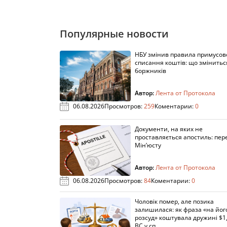
Популярные новости
НБУ змінив правила примусов
списання коштів: що змінитьс
боржників
Автор:
Лента от Протокола
06.08.2026
Просмотров:
259
Коментарии:
0
Документи, на яких не
проставляється апостиль: пере
Мін’юсту
Автор:
Лента от Протокола
06.08.2026
Просмотров:
84
Коментарии:
0
Чоловік помер, але позика
залишилася: як фраза «на йог
розсуд» коштувала дружині $1,
ВС у сп