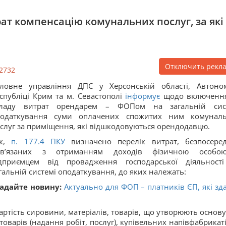
т компенсацію комунальних послуг, за які
Отключить рекл
2732
ловне управління ДПС у Херсонській області, Автоно
спубліці Крим та м. Севастополі
інформує
щодо включенн
кладу витрат орендарем – ФОПом на загальній сис
податкування суми оплачених спожитих ним комунал
слуг за приміщення, які відшкодовуються орендодавцю.
ак,
п. 177.
4
ПКУ
визначено перелік витрат, безпосере
ов’язаних з отриманням доходів фізичною особо
ідприємцем від провадження господарської діяльност
гальній системі оподаткування, до яких належать:
адайте новину:
Актуально для ФОП – платників ЄП, які зд
артість сировини, матеріалів, товарів, що утворюють основу
товарів (надання робіт, послуг), купівельних напівфабрикаті