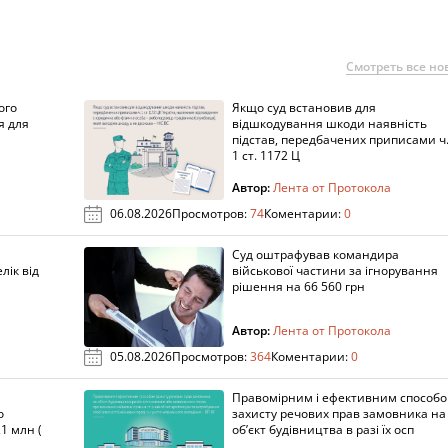
Смотреть все но
ого
Якщо суд встановив для
я для
відшкодування шкоди наявність
підстав, передбачених приписами ч
1 ст. 1172 Ц
Автор:
Лента от Протокола
06.08.2026
Просмотров:
74
Коментарии:
0
Суд оштрафував командира
лік від
військової частини за ігнорування
рішення на 66 560 грн
Автор:
Лента от Протокола
05.08.2026
Просмотров:
364
Коментарии:
0
Правомірним і ефективним способ
о
захисту речових прав замовника на
1 млн (
об’єкт будівництва в разі їх осп