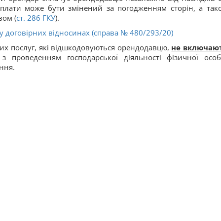
ї плати може бути змінений за погодженням сторін, а так
вом (
ст.
286
ГКУ
).
 у договірних відносинах (справа № 480/293/20)
их послуг, які відшкодовуються орендодавцю,
не включаю
і з проведенням господарської діяльності фізичної осо
ння.