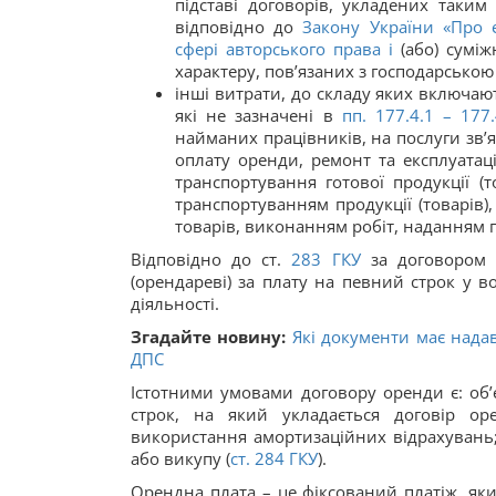
підставі договорів, укладених таким
відповідно до
Закону України «
Про 
сфері авторського права і
(або) суміж
характеру, пов’язаних з господарською
інші витрати, до складу яких включают
які не зазначені в
пп. 177.4.1 – 177.
найманих працівників, на послуги зв’я
оплату оренди, ремонт та експлуатац
транспортування готової продукції (то
транспортуванням продукції (товарів)
товарів, виконанням робіт, наданням п
Відповідно до ст.
283
ГКУ
за договором о
(орендареві) за плату на певний строк у 
діяльності.
Згадайте новину:
Які документи має нада
ДПС
Істотними умовами договору оренди є: об’єк
строк, на який укладається договір ор
використання амортизаційних відрахувань
або викупу (
ст.
284
ГКУ
).
Орендна плата – це фіксований платіж, як