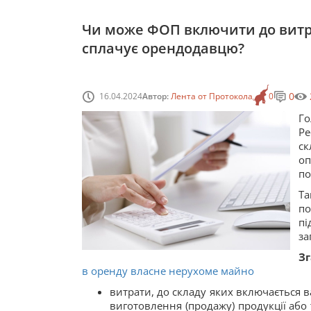
Чи може ФОП включити до витра
сплачує орендодавцю?
0
16.04.2024
Автор:
Лента от Протокола
0
Го
Ре
с
о
по
Т
п
п
за
Зг
в оренду власне нерухоме майно
витрати, до складу яких включається в
виготовлення (продажу) продукції або 