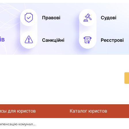
исы для юристов
Каталог юристов
пенсацію комунал...