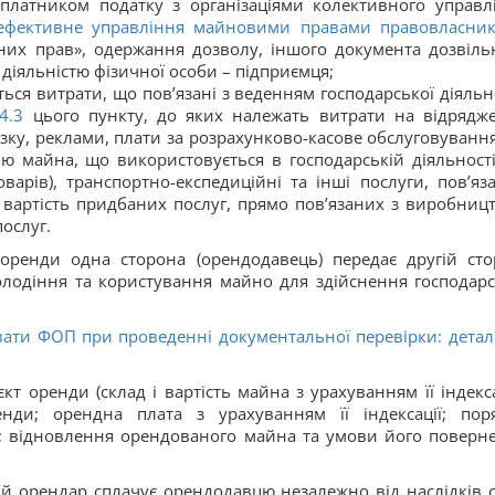
 платником податку з організаціями колективного управл
ефективне управління майновими правами правовласник
них прав», одержання дозволу, іншого документа дозвіль
 діяльністю фізичної особи – підприємця;
ься витрати, що пов’язані з веденням господарської діяльно
4.3
цього пункту, до яких належать витрати на відрядж
зку, реклами, плати за розрахунково-касове обслуговування
ію майна, що використовується в господарській діяльності
варів), транспортно-експедиційні та інші послуги, пов’яза
, вартість придбаних послуг, прямо пов’язаних з виробниц
ослуг.
ренди одна сторона (орендодавець) передає другій сто
володіння та користування майно для здійснення господарс
вати ФОП при проведенні документальної перевірки: деталі
т оренди (склад і вартість майна з урахуванням її індексац
енди; орендна плата з урахуванням її індексації; пор
; відновлення орендованого майна та умови його поверн
ий орендар сплачує орендодавцю незалежно від наслідків с