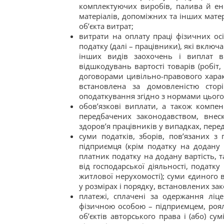
комплектуючих виробів, палива й ене
матеріалів, допоміжних та інших матер
об’єкта витрат;
витрати на оплату праці фізичних ос
податку (далі – працівники), які включ
інших видів заохочень і виплат в
відшкодувань вартості товарів (робіт,
договорами цивільно-правового харак
встановлена за домовленістю сторі
оподаткування згідно з нормами цього 
обов’язкові виплати, а також компен
передбачених законодавством, внес
здоров’я працівників у випадках, пер
суми податків, зборів, пов’язаних з
підприємця (крім податку на додану 
платник податку на додану вартість, т
від господарської діяльності, податку
житлової нерухомості); суми єдиного 
у розмірах і порядку, встановлених за
платежі, сплачені за одержання ліц
фізичною особою – підприємцем, роял
об’єктів авторського права і (або) с