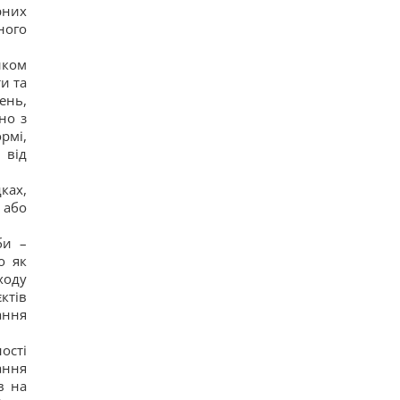
рних
Такое оружие есть только в нескольких странах:
ного
Зеленский о создании украинской баллистики
13
Часть ракеты SpaceX разбилась о Луну: ученые
иком
рассказали, что увидели в телескоп
и та
16
ень,
Никитюк с годовалым сыном укатила на отдых в
но з
горы и нарвалась на хейт
рмі,
14
Спутник Сатурна вращается так медленно, что
 від
его сутки продолжаются почти 16 дней
13
ках,
В Украине появится новый праздник: что будут
 або
отмечать 8 августа
16
би –
7 августа: церковный праздник сегодня, почему
нужно обязательно подать милостыню
о як
19
ходу
Нацбанк ослабил гривню: официальный курс
ктів
валют на пятницу
ання
13
Россияне нанесли удары по Днепропетровской
области: погибли пять человек, много раненых
ості
17
ання
Загадка со спичками, в которой правильный
в на
ответ скрывается в одном движении