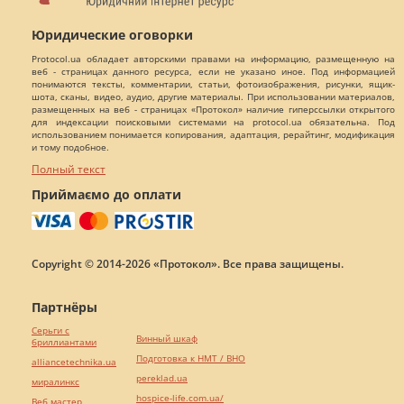
Юридические оговорки
Protocol.ua обладает авторскими правами на информацию, размещенную на
веб - страницах данного ресурса, если не указано иное. Под информацией
понимаются тексты, комментарии, статьи, фотоизображения, рисунки, ящик-
шота, сканы, видео, аудио, другие материалы. При использовании материалов,
размещенных на веб - страницах «Протокол» наличие гиперссылки открытого
для индексации поисковыми системами на protocol.ua обязательна. Под
использованием понимается копирования, адаптация, рерайтинг, модификация
и тому подобное.
Полный текст
Приймаємо до оплати
Copyright © 2014-2026 «Протокол». Все права защищены.
Партнёры
Серьги с
Винный шкаф
бриллиантами
Подготовка к НМТ / ВНО
alliancetechnika.ua
pereklad.ua
миралинкс
hospice-life.com.ua/
Веб мастер