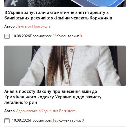
В Україні запустили автоматичне зняття арешту з
банківських рахунків: які зміни чекають боржників
Автор:
Лента от Протокола
10.08.2026
Просмотров:
38
Коментарии:
0
Аналіз проєкту Закону про внесення змін до
Кримінального кодексу України щодо захисту
легального рин
Автор:
Адвокатське об'єднання Barristers
10.08.2026
Просмотров:
120
Коментарии:
0