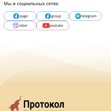
Мы в социальных сетях:
page
group
telegram
viber
youtube