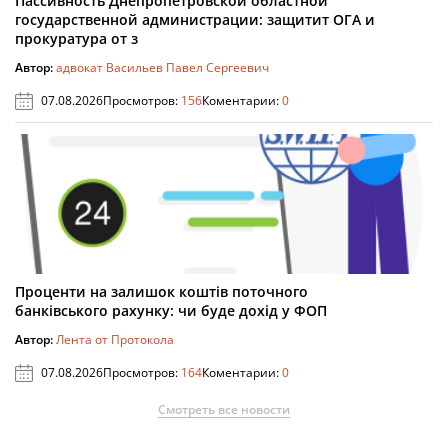
Пассивность Днепропетровской областной
государственной администрации: защитит ОГА и
прокуратура от з
Автор:
адвокат Васильев Павел Сергеевич
07.08.2026
Просмотров:
156
Коментарии:
0
Проценти на залишок коштів поточного
банківського рахунку: чи буде дохід у ФОП
Автор:
Лента от Протокола
07.08.2026
Просмотров:
164
Коментарии:
0
Смотреть все новости