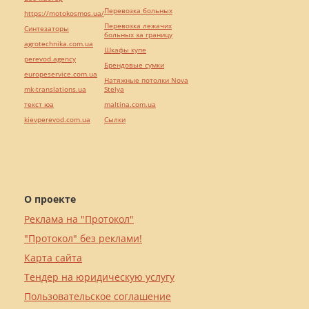
Перевозка больных
https://motokosmos.ua/
Перевозка лежачих
Синтезаторы
больных за границу
agrotechnika.com.ua
Шкафы купе
perevod.agency
Брендовые сумки
europeservice.com.ua
Натяжные потолки Nova
mk-translations.ua
Stelya
текст юа
maltina.com.ua
kievperevod.com.ua
Cылки
О проекте
Реклама на "Протокол"
"Протокол" без реклами!
Карта сайта
Тендер на юридическую услугу
Пользовательское соглашение