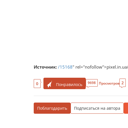
Источник:
/15168
" rel="nofollow">pixel.in.ua
2
9698
0
Просмотров
Понравилось
Поблагодарить
Подписаться на автора