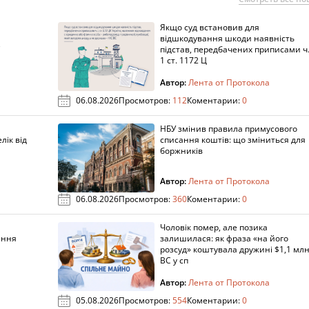
Якщо суд встановив для
а
відшкодування шкоди наявність
підстав, передбачених приписами ч
1 ст. 1172 Ц
Автор:
Лента от Протокола
06.08.2026
Просмотров:
112
Коментарии:
0
НБУ змінив правила примусового
лік від
списання коштів: що зміниться для
боржників
Автор:
Лента от Протокола
06.08.2026
Просмотров:
360
Коментарии:
0
Чоловік помер, але позика
ання
залишилася: як фраза «на його
розсуд» коштувала дружині $1,1 млн
ВС у сп
Автор:
Лента от Протокола
05.08.2026
Просмотров:
554
Коментарии:
0