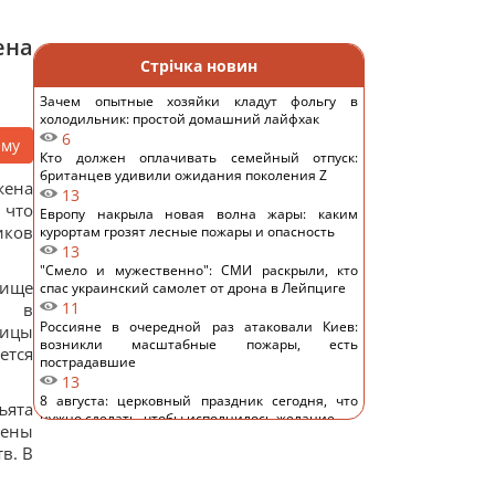
ена
Стрічка новин
Зачем опытные хозяйки кладут фольгу в
холодильник: простой домашний лайфхак
6
аму
Кто должен оплачивать семейный отпуск:
британцев удивили ожидания поколения Z
жена
13
 что
Европу накрыла новая волна жары: каким
иков
курортам грозят лесные пожары и опасность
13
"Смело и мужественно": СМИ раскрыли, кто
лище
спас украинский самолет от дрона в Лейпциге
11
т в
Россияне в очередной раз атаковали Киев:
ницы
возникли масштабные пожары, есть
ется
пострадавшие
13
8 августа: церковный праздник сегодня, что
ъята
нужно сделать, чтобы исполнилось желание
лены
23
в. В
В июле Украина сбила 87% ударных дронов и
лишь 15% баллистических ракет, – отчет
15