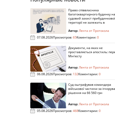
Право співвласника
багатоквартирного будинку н
судовий захист прибудинкової
території не залежить в
Автор:
Лента от Протокола
07.08.2026
Просмотров:
65
Коментарии:
0
Документи, на яких не
проставляється апостиль: пере
Мін’юсту
Автор:
Лента от Протокола
06.08.2026
Просмотров:
132
Коментарии:
0
Суд оштрафував командира
військової частини за ігнорув
рішення на 66 560 грн
Автор:
Лента от Протокола
05.08.2026
Просмотров:
468
Коментарии:
0