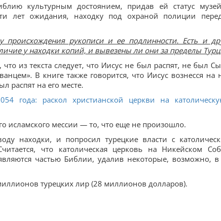
иблию культурным достоянием, придав ей статус музе
ати лет ожидания, находку под охраной полиции пере
у происхождения рукописи и ее подлинности. Есть и др
личие у находки копий, и вывезены ли они за пределы Турц
 что из текста следует, что Иисус не был распят, не был С
ванцем». В книге также говорится, что Иисус вознесся на 
л распят на его месте.
1054 года: раскол христианской церкви на католическ
го исламского мессии — то, что еще не произошло.
воду находки, и попросил турецкие власти с католичес
Считается, что католическая церковь на Никейском Соб
являются частью Библии, удалив некоторые, возможно, в
миллионов турецких лир (28 миллионов долларов).