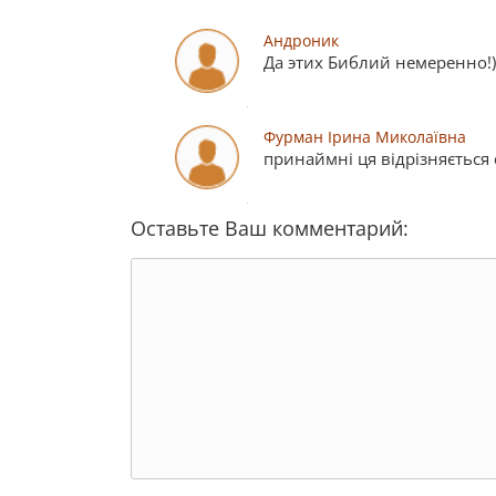
Андроник
Да этих Библий немеренно!)
Фурман Ірина Миколаївна
принаймні ця відрізняється
Оставьте Ваш комментарий: