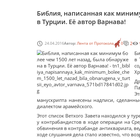
Библия, написанная как миниму
в Турции. Её автор Варнава!
2
24.04.2016
Автор:
Лента от Протокола
0
Би
в 
со
Хр
Д
П
Эт
манускрипта нанесены надписи, сделанны
диалектом арамейского.
Этот список Ветхого Завета находился у тур
у контрабандистов в ходе операции на С
обвинения в контрабанде антиквариата, ве
ходе слушания дела стало известно, что воз