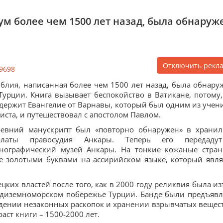
м более чем 1500 лет назад, была обнаруж
Отключить рекл
9698
блия, написанная более чем 1500 лет назад, была обнару
Турции. Книга вызывает беспокойство в Ватикане, потому,
держит Евангелие от Варнавы, который был одним из учен
иста, и путешествовал с апостолом Павлом.
ревний манускрипт был «повторно обнаружен» в храни
алаты правосудия Анкары. Теперь его передаду
нографический музей Анкары. На тонкие кожаные стра
е золотыми буквами на ассирийском языке, который явля
ецких властей после того, как в 2000 году реликвия была из
редиземноморском побережье Турции. Банде были предъяв
дении незаконных раскопок и хранении взрывчатых вещест
раст книги – 1500-2000 лет.