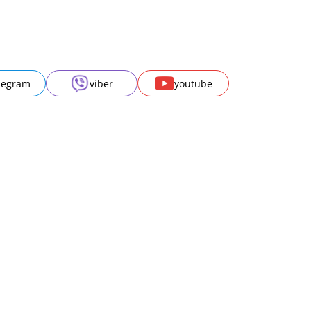
legram
viber
youtube