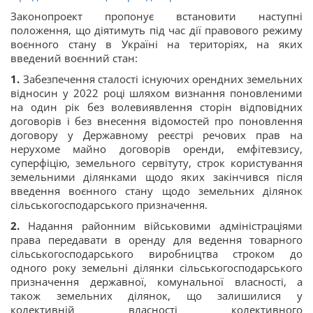
Законопроект пропонує встановити наступні
положення, що діятимуть під час дії правового режиму
воєнного стану в Україні на територіях, на яких
введений воєнний стан:
1.
Забезпечення сталості існуючих орендних земельних
відносин у 2022 році шляхом визнання поновленими
на один рік без волевиявлення сторін відповідних
договорів і без внесення відомостей про поновлення
договору у Державному реєстрі речових прав на
нерухоме майно договорів оренди, емфітевзису,
суперфіцію, земельного сервітуту, строк користування
земельними ділянками щодо яких закінчився після
введення воєнного стану щодо земельних ділянок
сільськогосподарського призначення.
2.
Надання районним військовими адміністраціями
права передавати в оренду для ведення товарного
сільськогосподарського виробництва строком до
одного року земельні ділянки сільськогосподарського
призначення державної, комунальної власності, а
також земельних ділянок, що залишилися у
колективній власності колективного