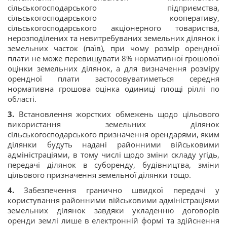
сільськогосподарського підприємства,
сільськогосподарського кооперативу,
сільськогосподарського акціонерного товариства,
нерозподілених та невитребуваних земельних ділянок і
земельних часток (паїв), при чому розмір орендної
плати не може перевищувати 8% нормативної грошової
оцінки земельних ділянок, а для визначення розміру
орендної плати застосовуватиметься середня
нормативна грошова оцінка одиниці площі ріллі по
області.
3.
Встановлення жорстких обмежень щодо цільового
використання земельних ділянок
сільськогосподарського призначення орендарями, яким
ділянки будуть надані районними військовими
адміністраціями, в тому числі щодо зміни складу угідь,
передачі ділянок в суборенду, будівництва, зміни
цільового призначення земельної ділянки тощо.
4.
Забезпечення гранично швидкої передачі у
користування районними військовими адміністраціями
земельних ділянок завдяки укладенню договорів
оренди землі лише в електронній формі та здійснення