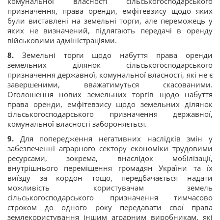
комунальної власності сільськогосподарського
призначення, права оренди, емфітевзису щодо яких
були виставлені на земельні торги, але переможець у
яких не визначений, підлягають передачі в оренду
військовими адміністраціями.
8.
Земельні торги щодо набуття права оренди
земельних ділянок сільськогосподарського
призначення державної, комунальної власності, які не є
завершеними, вважатимуться скасованими.
Оголошення нових земельних торгів щодо набуття
права оренди, емфітевзису щодо земельних ділянок
сільськогосподарського призначення державної,
комунальної власності забороняється.
9.
Для попередження негативних наслідків змін у
забезпеченні аграрного сектору економіки трудовими
ресурсами, зокрема, внаслідок мобілізації,
внутрішнього переміщення громадян України та їх
виїзду за кордон тощо, передбачається надати
можливість користувачам земель
сільськогосподарського призначення тимчасово
строком до одного року передавати свої права
землекористування іншим аграрним виробникам, які