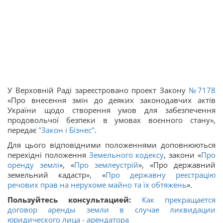
У Верховній Раді зареєстровано проект Закону
№7178
«Про внесення змін до деяких законодавчих актів
України щодо створення умов для забезпечення
продовольчої безпеки в умовах воєнного стану»,
передає
"Закон і Бізнес"
.
Для цього відповідними положеннями доповнюються
перехідні положення
Земельного кодексу
, закони «
Про
оренду землі
», «
Про землеустрій
», «Про державний
земельний кадастр», «
Про державну реєстрацію
речових прав на нерухоме майно та їх обтяжень
».
Пользуйтесь консультацией:
Как прекращается
договор аренды земли в случае ликвидации
юридического лица - арендатора