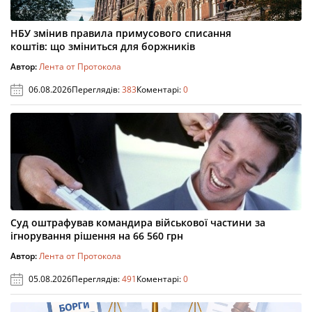
НБУ змінив правила примусового списання
коштів: що зміниться для боржників
Автор:
Лента от Протокола
06.08.2026
Переглядів:
383
Коментарі:
0
Суд оштрафував командира військової частини за
ігнорування рішення на 66 560 грн
Автор:
Лента от Протокола
05.08.2026
Переглядів:
491
Коментарі:
0