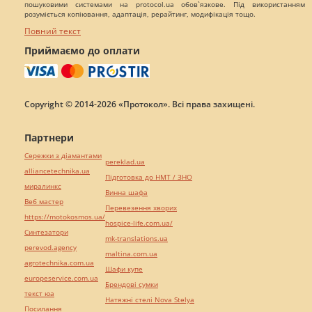
пошуковими системами на protocol.ua обов`язкове. Під використанням
розуміється копіювання, адаптація, рерайтинг, модифікація тощо.
Повний текст
Приймаємо до оплати
Copyright © 2014-2026 «Протокол». Всі права захищені.
Партнери
Сережки з діамантами
pereklad.ua
alliancetechnika.ua
Підготовка до НМТ / ЗНО
миралинкс
Винна шафа
Веб мастер
Перевезення хворих
https://motokosmos.ua/
hospice-life.com.ua/
Синтезатори
mk-translations.ua
perevod.agency
maltina.com.ua
agrotechnika.com.ua
Шафи купе
europeservice.com.ua
Брендові сумки
текст юа
Натяжні стелі Nova Stelya
Посилання