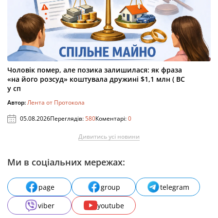
Чоловік помер, але позика залишилася: як фраза
«на його розсуд» коштувала дружині $1,1 млн ( ВС
у сп
Автор:
Лента от Протокола
05.08.2026
Переглядів:
580
Коментарі:
0
Дивитись усі новини
Ми в соціальних мережах:
page
group
telegram
viber
youtube