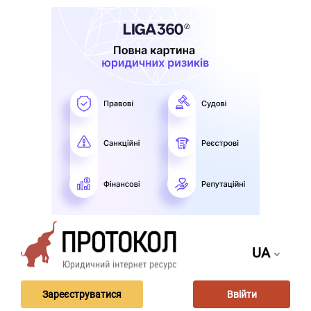
UA
Зареєструватися
Ввійти