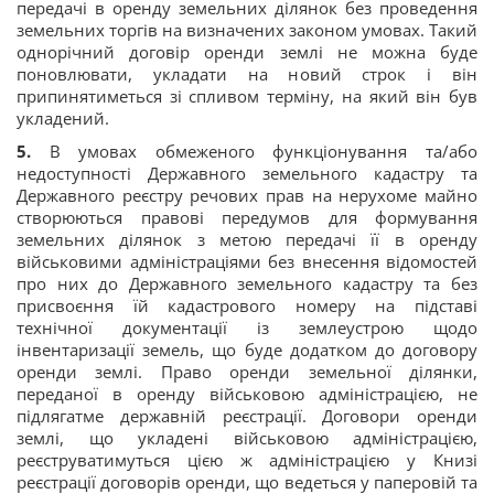
передачі в оренду земельних ділянок без проведення
земельних торгів на визначених законом умовах. Такий
однорічний договір оренди землі не можна буде
поновлювати, укладати на новий строк і він
припинятиметься зі спливом терміну, на який він був
укладений.
5.
В умовах обмеженого функціонування та/або
недоступності Державного земельного кадастру та
Державного реєстру речових прав на нерухоме майно
створюються правові передумов для формування
земельних ділянок з метою передачі її в оренду
військовими адміністраціями без внесення відомостей
про них до Державного земельного кадастру та без
присвоєння їй кадастрового номеру на підставі
технічної документації із землеустрою щодо
інвентаризації земель, що буде додатком до договору
оренди землі. Право оренди земельної ділянки,
переданої в оренду військовою адміністрацією, не
підлягатме державній реєстрації. Договори оренди
землі, що укладені військовою адміністрацією,
реєструватимуться цією ж адміністрацією у Книзі
реєстрації договорів оренди, що ведеться у паперовій та